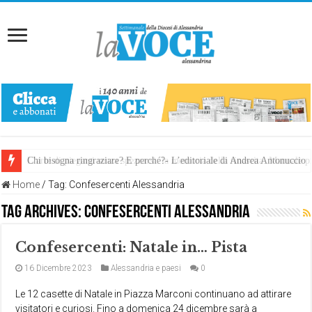
Chi bisogna ringraziare? E perché?- L’editoriale di Andrea Antonuccio
L’arte di piegarsi senza spezzarsi: la memoria della rinascita. Manuale
Home
/
Tag:
Confesercenti Alessandria
Tag Archives:
Confesercenti Alessandria
Confesercenti: Natale in… Pista
16 Dicembre 2023
Alessandria e paesi
0
Le 12 casette di Natale in Piazza Marconi continuano ad attirare
visitatori e curiosi. Fino a domenica 24 dicembre sarà a