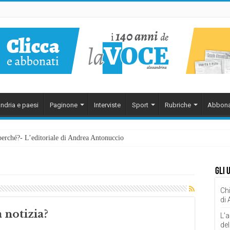
ndria e paesi
Paginone
Interviste
Sport
Rubriche
Abbona
perché?- L’editoriale di Andrea Antonuccio
ezzarsi: la memoria della rinascita. Manuale pratico di imperfezione, di Enzo G
Gli 
Chi
di
 notizia?
L’a
del