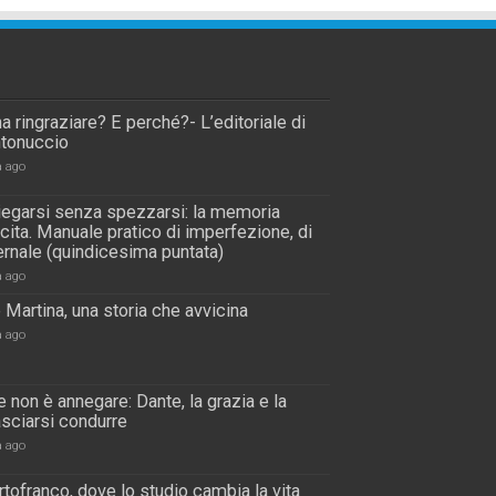
a ringraziare? E perché?- L’editoriale di
tonuccio
a ago
piegarsi senza spezzarsi: la memoria
scita. Manuale pratico di imperfezione, di
rnale (quindicesima puntata)
a ago
 Martina, una storia che avvicina
a ago
 non è annegare: Dante, la grazia e la
lasciarsi condurre
a ago
tofranco, dove lo studio cambia la vita