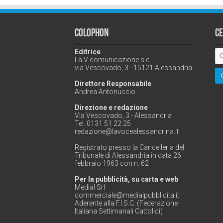
Colophon
C
Editrice
La V comunicazione s.c.
via Vescovado, 3 - 15121 Alessandria
Direttore Responsabile
Andrea Antonuccio
Direzione e redazione
Via Vescovado, 3 - Alessandria
Tel. 0131 51 22 25
redazione@lavocealessandrina.it
Registrato presso la Cancelleria del
Tribunale di Alessandria in data 26
febbraio 1963 con n. 62
Per la pubblicità, su carta e web
Medial Srl
commerciale@medialpubblicita.it
Aderente alla F.I.S.C. (Federazione
Italiana Settimanali Cattolici)