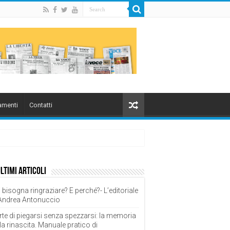
menti
Contatti
overnale (quindicesima puntata)
ultimi articoli
 bisogna ringraziare? E perché?- L’editoriale
 Andrea Antonuccio
rte di piegarsi senza spezzarsi: la memoria
la rinascita. Manuale pratico di