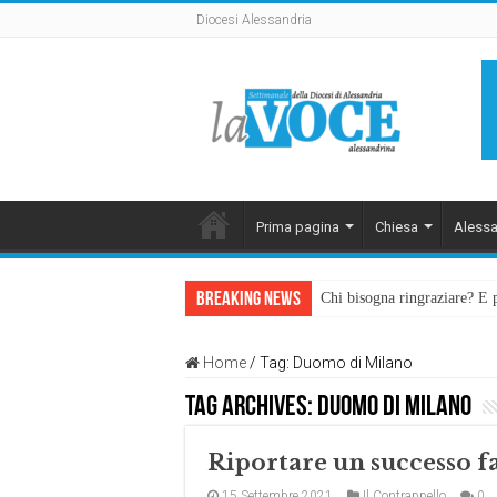
Diocesi Alessandria
Prima pagina
Chiesa
Alessa
Breaking News
Chi bisogna ringraziare? E 
L’arte di piegarsi senza sp
Home
/
Tag:
Duomo di Milano
Tag Archives:
Duomo di Milano
Riportare un successo fa
15 Settembre 2021
Il Contrappello
0