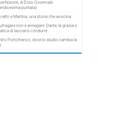
perfezione, di Enzo Governale
uindicesima puntata)
cetto e Martina, una storia che avvicina
fragare non è annegare: Dante, la grazia e
fatica di lasciarsi condurre
ntro Portofranco, dove lo studio cambia la
a