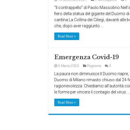
“Il contrappello” di Paolo Massobrio Nell’
fiero della statua del gigante del Duomo di
cantina La Collina dei Ciliegi, davanti alle
che, dopo aver raggiunto …
Read More »
Emergenza Covid-19
5 Marzo 2020
Paginone
0
La paura non diminuisce Il Duomo riapre, i
Duomo di Milano rimasto chiuso dal 24 feb
ragionevolezza. Chiediamo all’autorità com
le forme per vincere il contagio del virus. 
Read More »