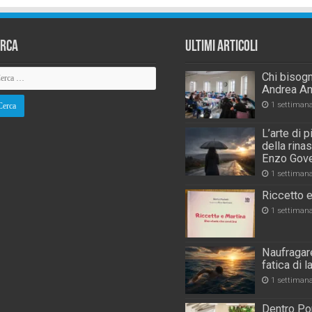
erca
Ultimi Articoli
Chi bisogn
Andrea An
1 settiman
L’arte di 
della rina
Enzo Gove
1 settiman
Riccetto e
1 settiman
Naufragare
fatica di 
1 settiman
Dentro Por