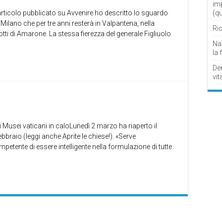
im
articolo pubblicato su Avvenire ho descritto lo sguardo
(q
 Milano che per tre anni resterà in Valpantena, nella
Ric
 botti di Amarone. La stessa fierezza del generale Figliuolo
Nau
la 
De
vit
 Musei vaticani in caloLunedì 2 marzo ha riaperto il
braio (leggi anche Aprite le chiese!). «Serve
petente di essere intelligente nella formulazione di tutte
…