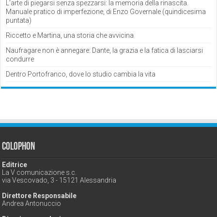
L’arte di piegarsi senza spezzarsi: la memoria della rinascita.
Manuale pratico di imperfezione, di Enzo Governale (quindicesima
puntata)
Riccetto e Martina, una storia che avvicina
Naufragare non è annegare: Dante, la grazia e la fatica di lasciarsi
condurre
Dentro Portofranco, dove lo studio cambia la vita
Colophon
Editrice
La V comunicazione s.c.
via Vescovado, 3 - 15121 Alessandria
Direttore Responsabile
Andrea Antonuccio