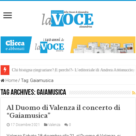
Chi bisogna ringraziare? E perché?- L’editoriale di Andrea Antonuccio
L’arte di piegarsi senza spezzarsi: la memoria della rinascita. Manuale
Home
/
Tag:
Gaiamusica
Tag Archives:
Gaiamusica
Al Duomo di Valenza il concerto di
“Gaiamusica”
17 Dicembre 2021
Valenza
0
Valenza Sabato 18 dicembre alle 21, al Duomo di Valenza, si