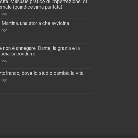
scita. Manuale pratico di imperfezione, di
rnale (quindicesima puntata)
a ago
 Martina, una storia che avvicina
a ago
 non è annegare: Dante, la grazia e la
lasciarsi condurre
a ago
tofranco, dove lo studio cambia la vita
a ago