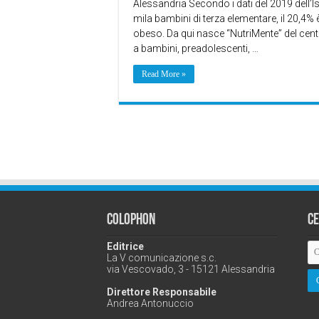
Alessandria Secondo i dati del 2019 dell’I
mila bambini di terza elementare, il 20,4%
obeso. Da qui nasce “NutriMente” del centr
a bambini, preadolescenti, …
Read More »
Colophon
C
Editrice
La V comunicazione s.c.
via Vescovado, 3 - 15121 Alessandria
Direttore Responsabile
Andrea Antonuccio