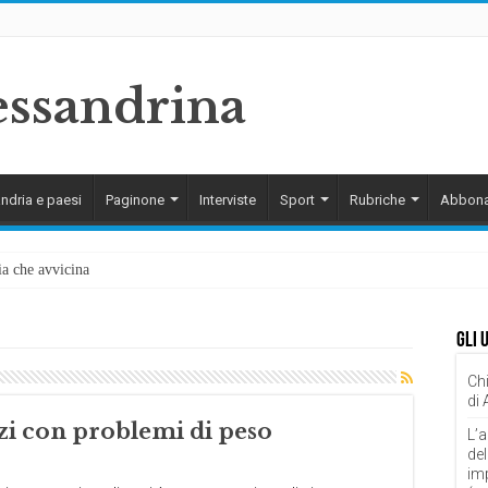
ndria e paesi
Paginone
Interviste
Sport
Rubriche
Abbona
ia che avvicina
Gli 
Chi
di
zi con problemi di peso
L’a
del
im