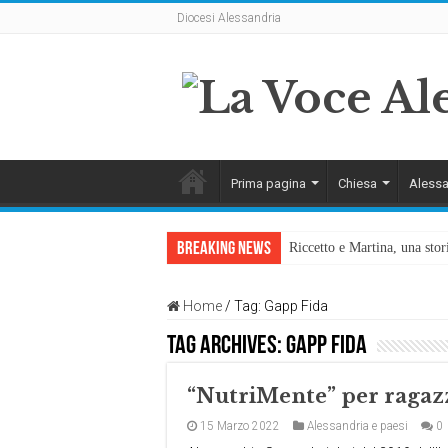
Diocesi Alessandria
Prima pagina
Chiesa
Alessa
Breaking News
Riccetto e Martina, una stor
Home
/
Tag:
Gapp Fida
Tag Archives:
Gapp Fida
“NutriMente” per ragaz
15 Marzo 2022
Alessandria e paesi
0