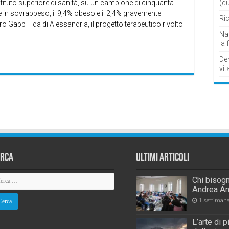
stituto superiore di sanità, su un campione di cinquanta
(q
 è in sovrappeso, il 9,4% obeso e il 2,4% gravemente
Ric
o Gapp Fida di Alessandria, il progetto terapeutico rivolto
Nau
la 
De
vit
erca
Ultimi Articoli
Chi bisogn
Andrea An
1 settiman
L’arte di 