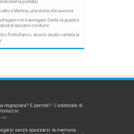
uindicesima puntata)
cetto e Martina, una storia che avvicina
fragare non è annegare: Dante, la grazia e
fatica di lasciarsi condurre
ntro Portofranco, dove lo studio cambia la
a
a ringraziare? E perché?- L’editoriale di
tonuccio
a ago
piegarsi senza spezzarsi: la memoria