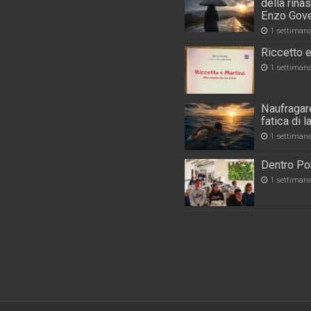
della rina
Enzo Gove
1 settiman
Riccetto e
1 settiman
Naufragare
fatica di 
1 settiman
Dentro Por
1 settiman