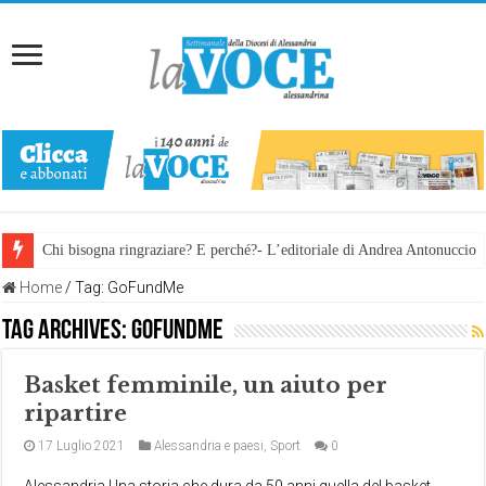
Chi bisogna ringraziare? E perché?- L’editoriale di Andrea Antonuccio
Home
/
Tag:
GoFundMe
Tag Archives:
GoFundMe
Basket femminile, un aiuto per
ripartire
17 Luglio 2021
Alessandria e paesi
,
Sport
0
Alessandria Una storia che dura da 50 anni quella del basket