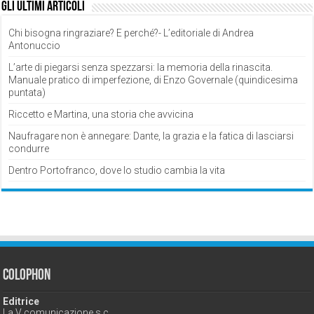
Gli ultimi articoli
Chi bisogna ringraziare? E perché?- L’editoriale di Andrea
Antonuccio
L’arte di piegarsi senza spezzarsi: la memoria della rinascita.
Manuale pratico di imperfezione, di Enzo Governale (quindicesima
puntata)
Riccetto e Martina, una storia che avvicina
Naufragare non è annegare: Dante, la grazia e la fatica di lasciarsi
condurre
Dentro Portofranco, dove lo studio cambia la vita
Colophon
Editrice
La V comunicazione s.c.