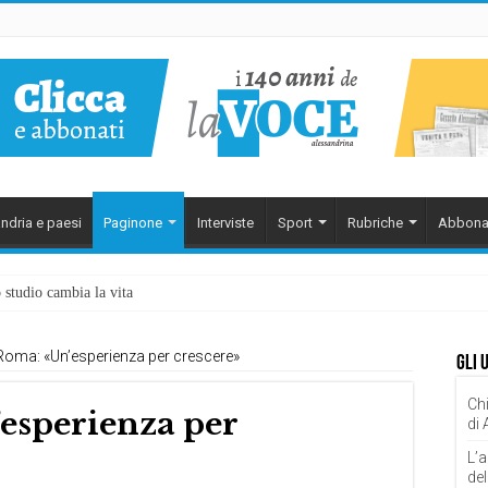
ndria e paesi
Paginone
Interviste
Sport
Rubriche
Abbona
 studio cambia la vita
Roma: «Un’esperienza per crescere»
Gli 
Chi
esperienza per
di
L’a
del