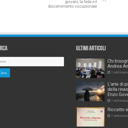
giovani, la fede e il
discernimento vocazionale
erca
Ultimi Articoli
Chi bisogn
Andrea An
1 settiman
L’arte di 
della rina
Enzo Gove
1 settiman
Riccetto e
1 settiman