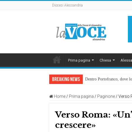
Diocesi Alessandria
Prima pagina
Chiesa
Alessa
Breaking News
Dentro Portofranco, dove lo
Home
/
Prima pagina
/
Paginone
/
Verso 
Verso Roma: «Un’
crescere»