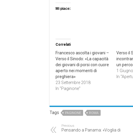
Mi piace:
Correlati
Francesco ascolta i giovani –
Verso il 
Verso il Sinodo: «La capacità
incontra
dei giovani di porsi con cuore
un perco
aperto nei momenti di
1 Giugn
preghiera»
In "Apert
23 Settembre 2018
In "Paginone"
Tags
PAGINONE
ROMA
Previous
Pensando a Panama: «Voglia di