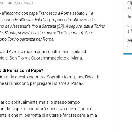
im
ne
2,360 Views
(q
ndo all’incontro con papa Francesco a Roma sabato 11 e
Ric
risponde all’invito della Cei proponendo, attraverso la
Nau
 da Alessandria fino a Sarzana (SP). A seguire, tutti a Torino
la 
 d’Aosta, si vivrà una due giorni (9 e 10 agosto), il cui
 Dopo Torino partenza per Roma.
De
vit
to ad Avellino ma da quasi quattro anni abita ad
hia di San Pio V e Cuore Immacolato di Maria.
o di Roma con il Papa?
rato da questo incontro. Soprattutto mi piace l’idea di
 che si riuniscono per pregare insieme al Papa».
arico spiritualmente, ma allo stesso tempo
ani. Mi aspetto anche un’esperienza che mi faccia
te, e che mi permetta di aiutare e far crescere la mia