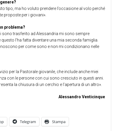
o genere?
sto tipo, ma ho voluto prendere l’occasione al volo perché
te proposte per i giovani».
 un problema?
 sono trasferito ad Alessandria mi sono sempre
e questo l’ha fatta diventare una mia seconda famiglia.
conoscono per come sono e non mi condizionano nelle
vizio per la Pastorale giovanile, che include anche miei
nza con le persone con cui sono cresciuto in questi anni.
esenta la chiusura di un cerchio e l’apertura di un altro».
Alessandro Venticinque
pp
Telegram
Stampa