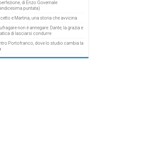
perfezione, di Enzo Governale
uindicesima puntata)
cetto e Martina, una storia che avvicina
fragare non è annegare: Dante, la grazia e
fatica di lasciarsi condurre
ntro Portofranco, dove lo studio cambia la
a