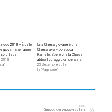
Sinodo 2018 – È bello
Una Chiesa giovane è una
re giovani che fanno
Chiesa viva – Don Luca
rso di fede
Ramello: Spero che la Chiesa
o 2018
abbia il coraggio di ripensarsi
ura"
23 Settembre 2018
In "Paginone"
Next
Sinodo dei vescovi 2018: i