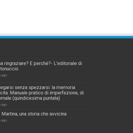
a ringraziare? E perché?- L’editoriale di
tonuccio
a ago
piegarsi senza spezzarsi: la memoria
scita. Manuale pratico di imperfezione, di
rnale (quindicesima puntata)
a ago
 Martina, una storia che avvicina
a ago