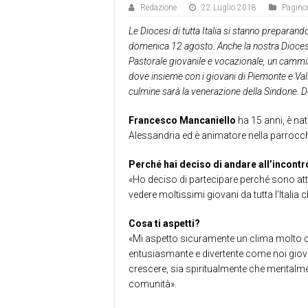
Redazione
22 Luglio 2018
Pagino
Le Diocesi di tutta Italia si stanno prepara
domenica 12 agosto. Anche la nostra Diocesi 
Pastorale giovanile e vocazionale, un cammino
dove insieme con i giovani di Piemonte e Valle
culmine sarà la venerazione della Sindone.
Francesco Mancaniello
ha 15 anni, è na
Alessandria ed è animatore nella parrocc
Perché hai deciso di andare all’incontr
«Ho deciso di partecipare perché sono atti
vedere moltissimi giovani da tutta l’Italia
Cosa ti aspetti?
«Mi aspetto sicuramente un clima molto c
entusiasmante e divertente come noi giov
crescere, sia spiritualmente che mentalmen
comunità».