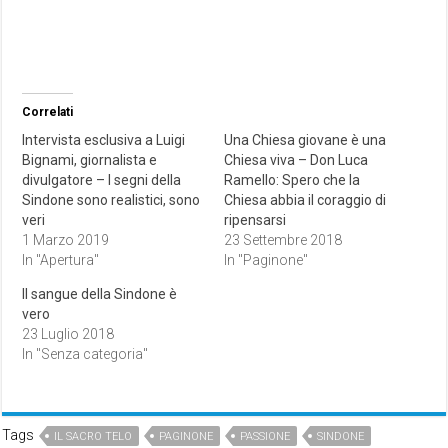
Correlati
Intervista esclusiva a Luigi
Una Chiesa giovane è una
Bignami, giornalista e
Chiesa viva – Don Luca
divulgatore – I segni della
Ramello: Spero che la
Sindone sono realistici, sono
Chiesa abbia il coraggio di
veri
ripensarsi
1 Marzo 2019
23 Settembre 2018
In "Apertura"
In "Paginone"
Il sangue della Sindone è
vero
23 Luglio 2018
In "Senza categoria"
Tags
IL SACRO TELO
PAGINONE
PASSIONE
SINDONE