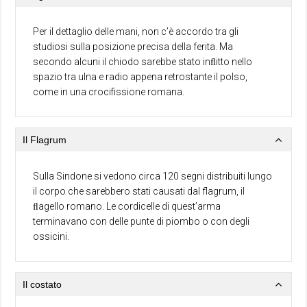
Per il dettaglio delle mani, non c’è accordo tra gli
studiosi sulla posizione precisa della ferita. Ma
secondo alcuni il chiodo sarebbe stato inﬂitto nello
spazio tra ulna e radio appena retrostante il polso,
come in una crocifissione romana.
Il Flagrum
Sulla Sindone si vedono circa 120 segni distribuiti lungo
il corpo che sarebbero stati causati dal flagrum, il
ﬂagello romano. Le cordicelle di quest’arma
terminavano con delle punte di piombo o con degli
ossicini.
Il costato