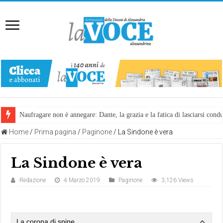
Naufragare non è annegare: Dante, la grazia e la fatica di lasciarsi cond
Home
/
Prima pagina
/
Paginone
/
La Sindone è vera
La Sindone è vera
Redazione
4 Marzo 2019
Paginone
3,126 Views
La corona di spine