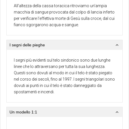
All’altezza della cassa toracica ritroviamo un’ampia
macchia di sangue provocata dal colpo di lancia inferto
per verificare l’effettiva morte di Gesù sulla croce, dal cui
fianco sgorgarono acqua e sangue.
I segni delle pieghe
I segni più evidenti sul telo sindonico sono due lunghe
linee che lo attraversano per tutta la sua lunghezza.
Questi sono dovuti al modo in cui il telo è stato piegato
nel corso dei secoli, fino al 1997. I segni triangolari sono
dovuti ai punti in cui il telo è stato danneggiato da
spostamenti e incendi.
Un modello 1:1