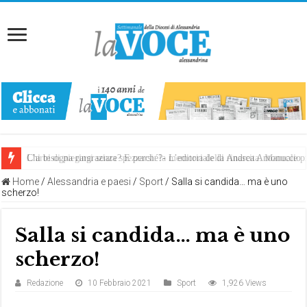
Chi bisogna ringraziare? E perché?- L’editoriale di Andrea Antonuccio
L’arte di piegarsi senza spezzarsi: la memoria della rinascita. Manuale
Home
/
Alessandria e paesi
/
Sport
/
Salla si candida… ma è uno
scherzo!
Salla si candida… ma è uno
scherzo!
Redazione
10 Febbraio 2021
Sport
1,926 Views