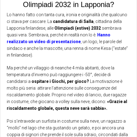
Olimpiadi 2032 in Lapponia?
Lo hanno fatto con tanta cura, ironia e originalità che qualcuno
ci stava per cascare. La
candidatura di Salla
, cittadina della
Lapponia finlandese, alle
Olimpiadi (estive) 2032
sembrava
quasi vera. Sembrava, perché in realtà non lo è.
Hanno
realizzato un video di presentazione
, un logo, le parole del
sindaco e anche la mascotte, una renna di nome Kesa (“estate”
in finlandese).
Ma perché un villaggio di neanche 4 mila abitanti, dove la
temperatura d’inverno può raggiungere i -50°, decide di
candidarsi a
ospitare i Giochi, per gioco?
La motivazione è
molto più seria: attirare l’attenzione sulle conseguenze del
riscaldamento globale. Proprio nel video di lancio, due ragazze
in costume, che giocano a volley sulla neve, dicono:
«Grazie al
riscaldamento globale, questa neve sarà sabbia».
Poi s’intravede un surfista in costume sulla neve, un ragazzo a
“mollo” nel lago che sta gustando un gelato, e poi ancora una
coppia di signori che prende il sole sulla sdraio, circondati dalla