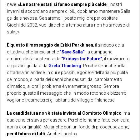
neve.
«Le nostre estati si fanno sempre più calde
, i nostri
inverni si accorciano sempre di più, dobbiamo mantenere Salla
gelida e nevosa. Se saremo il posto migliore per ospitare i
Giochi del 2032, vuol dire che la temperatura non ha smesso di
salire».
È questo il messaggio da Erkki Parkkinen
, il sindaco della
cittadina, che lancia anche
“Save Salla”
: la campagna
ambientalista sostenuta da
“Fridays for Future”
, il movimento
di giovani guidato da
Greta Thunberg
. Perché se anche nella
cittadina finlandese, in cui è possibile godere dell’aria più pulita
del mondo, si parla dei danni che causati dal cambiamento
climatico, allora il problema è veramente grosso. Sembra
proprio questo il messaggio che, in modo rotondo e bizzarro,
vogliono trasmetterci gli abitanti del villaggio finlandese.
La candidatura non è stata inviata al Comitato Olimpico
, ma
qualcuno ci stava per cascare. Perché lo hanno fatto con cura,
ironia e originalità. Ma anche con un fondo di preoccupazione,
per il futuro di tutti
. Anche il nostro.