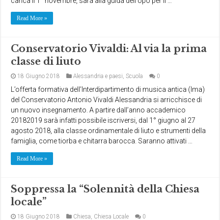
carica il 1° novembre, sarà alla guida dell’Upo per il …
Read More »
Conservatorio Vivaldi: Al via la prima
classe di liuto
18 Giugno 2018
Alessandria e paesi
,
Scuola
0
L’offerta formativa dell’Interdipartimento di musica antica (Ima)
del Conservatorio Antonio Vivaldi Alessandria si arricchisce di
un nuovo insegnamento. A partire dall’anno accademico
20182019 sarà infatti possibile iscriversi, dal 1° giugno al 27
agosto 2018, alla classe ordinamentale di liuto e strumenti della
famiglia, come tiorba e chitarra barocca. Saranno attivati …
Read More »
Soppressa la “Solennità della Chiesa
locale”
18 Giugno 2018
Chiesa
,
Chiesa Locale
0