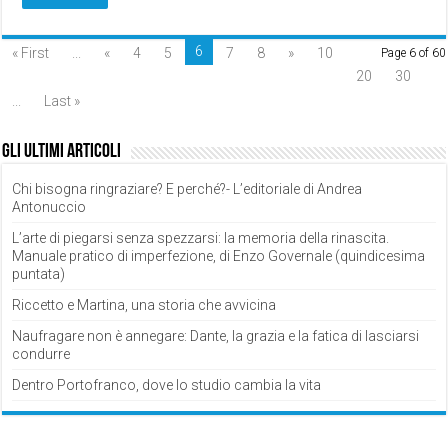
6
« First
...
«
4
5
7
8
»
10
Page 6 of 60
20
30
...
Last »
Gli ultimi articoli
Chi bisogna ringraziare? E perché?- L’editoriale di Andrea
Antonuccio
L’arte di piegarsi senza spezzarsi: la memoria della rinascita.
Manuale pratico di imperfezione, di Enzo Governale (quindicesima
puntata)
Riccetto e Martina, una storia che avvicina
Naufragare non è annegare: Dante, la grazia e la fatica di lasciarsi
condurre
Dentro Portofranco, dove lo studio cambia la vita