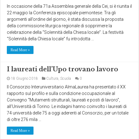
In occasione della 71a Assemblea generale della Cei, si è riunita il
22 maggio la Conferenza episcopale piemontese. Tra gli
argomenti all’ordine del giorno, è stata discussa la proposta
della commissione liturgica regionale di sopprimere la
celebrazione della “Solennità della Chiesa locale”. La festività
“Solennità della Chiesa locale” fu introdotta …
Read More »
I laureati dell’Upo trovano lavoro
18 Giugno 2018
Cultura
,
Scuola
0
Il Consorzio Interuniversitario AlmaLaurea ha presentato il XX
rapporto sul profilo e sulla condizione occupazionale al
Convegno “Mutamenti strutturali, laureati e posti di lavoro”,
all’Università di Torino. Le indagini hanno coinvolto i laureati di
74 università delle 75 a oggi aderenti al Consorzio, per un totale
di oltre 276 mila …
Read More »