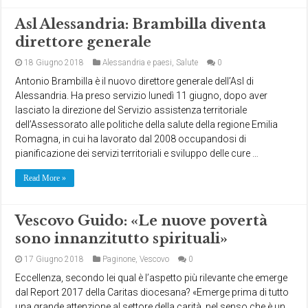
Asl Alessandria: Brambilla diventa
direttore generale
18 Giugno 2018
Alessandria e paesi
,
Salute
0
Antonio Brambilla è il nuovo direttore generale dell’Asl di
Alessandria. Ha preso servizio lunedì 11 giugno, dopo aver
lasciato la direzione del Servizio assistenza territoriale
dell’Assessorato alle politiche della salute della regione Emilia
Romagna, in cui ha lavorato dal 2008 occupandosi di
pianificazione dei servizi territoriali e sviluppo delle cure …
Read More »
Vescovo Guido: «Le nuove povertà
sono innanzitutto spirituali»
17 Giugno 2018
Paginone
,
Vescovo
0
Eccellenza, secondo lei qual è l’aspetto più rilevante che emerge
dal Report 2017 della Caritas diocesana? «Emerge prima di tutto
una grande attenzione al settore della carità, nel senso che è un