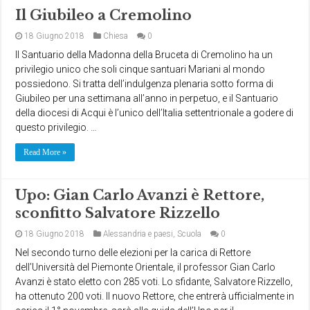
Il Giubileo a Cremolino
18 Giugno 2018
Chiesa
0
Il Santuario della Madonna della Bruceta di Cremolino ha un
privilegio unico che soli cinque santuari Mariani al mondo
possiedono. Si tratta dell’indulgenza plenaria sotto forma di
Giubileo per una settimana all’anno in perpetuo, e il Santuario
della diocesi di Acqui è l’unico dell’Italia settentrionale a godere di
questo privilegio. …
Read More »
Upo: Gian Carlo Avanzi è Rettore,
sconfitto Salvatore Rizzello
18 Giugno 2018
Alessandria e paesi
,
Scuola
0
Nel secondo turno delle elezioni per la carica di Rettore
dell’Università del Piemonte Orientale, il professor Gian Carlo
Avanzi è stato eletto con 285 voti. Lo sfidante, Salvatore Rizzello,
ha ottenuto 200 voti. Il nuovo Rettore, che entrerà ufficialmente in