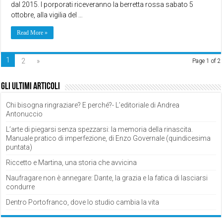
dal 2015. I porporati riceveranno la berretta rossa sabato 5
ottobre, alla vigilia del …
Read More »
1
2
»
Page 1 of 2
Gli ultimi articoli
Chi bisogna ringraziare? E perché?- L’editoriale di Andrea
Antonuccio
L’arte di piegarsi senza spezzarsi: la memoria della rinascita.
Manuale pratico di imperfezione, di Enzo Governale (quindicesima
puntata)
Riccetto e Martina, una storia che avvicina
Naufragare non è annegare: Dante, la grazia e la fatica di lasciarsi
condurre
Dentro Portofranco, dove lo studio cambia la vita