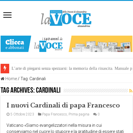
L’arte di piegarsi senza spezzarsi: la memoria della rinascita. Manuale
Riccetto e Martina, una storia che avvicina
Home
/
Tag:
Cardinali
Tag Archives:
Cardinali
I nuovi Cardinali di papa Francesco
5 Ottobre 2023
Papa Francesco
,
Prima pagina
0
Vaticano «Siamo evangelizzatori nella misura in cui
conserviamo nel cuore lo stupore e la gratitudine di essere stati