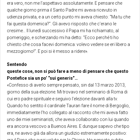
era vero, non me l’aspettavo assolutamente. E pensare che
qualche giorno prima il Santo Padre mi aveva ricevuto in
udienza privata, e a un certo punto mi aveva chiesto: “Ma tu che
fai questa domenica?”. Gli avevo risposto che c’erano le
cresime… Il lunedì successivo il Papa mi ha richiamato, al
pomeriggio, e scherzando mi ha detto: “Ecco perché ti ho
chiesto che cosa facevi domenica: volevo vedere se eri libero a
mezzogiorno!”. E poi si è messo a ridere».
Sentendo
queste cose, non si può fare a meno di pensare che questo
Pontefice sia un po’ “sui generis”…
«Confesso di averlo sempre pensato, sin dal 13 marzo 2013,
giorno della sua elezione. Mi trovavo nel seminario di Roma di
cui ero padre spirituale e seguivo l’elezione davanti alla tv.
Quando ho sentito il cardinale Tauran fare il nome di Bergoglio,
immediatamente l’ho collegato al racconto che mi aveva fatto
uno dei miei seminaristi, che aveva collaborato con lui quando
era ancora vescovo a Buenos Aires. E dunque sapevo che tipo
era, ne avevo già da allora un giudizio estremamente positivo: