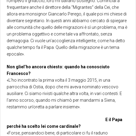
rompevo il ghiaccio; loro mi davano sostegno. Cominciai a
frequentare anche il direttore della “Migrantes” della Cei, che
allora era monsignor Giancarlo Perego, il quale poi mi chiese di
diventare segretario. In questi anni abbiamo cercato di spiegare
alle comunità che quello delle migrazioni è sì un problema, ma è
un problema oggettivo e come tale va affrontato, senza
demagogia. Ci vuole un’accoglienza intelligente, come ha detto
qualche tempo fa il Papa. Quello della migrazione è un tema
epocale».
Non gliel’ho ancora chiesto: quando ha conosciuto
Francesco?
«L’ho incontrato la prima volta il 3 maggio 2015, in una
parrocchia di Ostia, dopo che mi aveva nominato vescovo
ausiliare. Ci siamo rivisti qualche altra volta, in vari contesti. E
l’anno scorso, quando mi chiamò per mandarmi a Siena,
restammo un’oretta a parlare insieme».
E il Papa
perché ha scelto lei come cardinale?
«Forse, pensandoci bene, di particolare ci fu il raduno