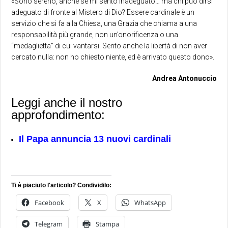
«Sono sereno, anche se mi sento inadeguato… ma chi può dirsi
adeguato di fronte al Mistero di Dio? Essere cardinale è un
servizio che si fa alla Chiesa, una Grazia che chiama a una
responsabilità più grande, non un’onorificenza o una
“medaglietta” di cui vantarsi. Sento anche la libertà di non aver
cercato nulla: non ho chiesto niente, ed è arrivato questo dono».
Andrea Antonuccio
Leggi anche il nostro
approfondimento:
Il Papa annuncia 13 nuovi cardinali
Ti è piaciuto l'articolo? Condividilo:
Facebook
X
WhatsApp
Telegram
Stampa