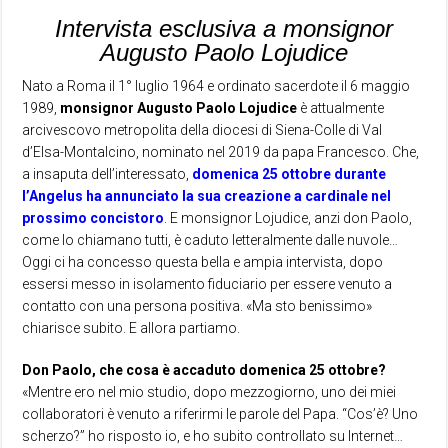
Intervista esclusiva a monsignor
Augusto Paolo Lojudice
Nato a Roma il 1° luglio 1964 e ordinato sacerdote il 6 maggio
1989,
monsignor Augusto Paolo Lojudice
è attualmente
arcivescovo metropolita della diocesi di Siena-Colle di Val
d’Elsa-Montalcino, nominato nel 2019 da papa Francesco. Che,
a insaputa dell’interessato,
domenica 25 ottobre durante
l’Angelus ha annunciato la sua creazione a cardinale nel
prossimo concistoro
. E monsignor Lojudice, anzi don Paolo,
come lo chiamano tutti, è caduto letteralmente dalle nuvole…
Oggi ci ha concesso questa bella e ampia intervista, dopo
essersi messo in isolamento fiduciario per essere venuto a
contatto con una persona positiva. «Ma sto benissimo»
chiarisce subito. E allora partiamo.
Don Paolo, che cosa è accaduto domenica 25 ottobre?
«Mentre ero nel mio studio, dopo mezzogiorno, uno dei miei
collaboratori è venuto a riferirmi le parole del Papa. “Cos’è? Uno
scherzo?” ho risposto io, e ho subito controllato su Internet…