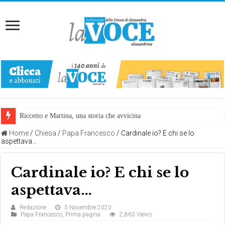
Riccetto e Martina, una storia che avvicina
Home
/
Chiesa
/
Papa Francesco
/
Cardinale io? E chi se lo
aspettava…
Cardinale io? E chi se lo
aspettava…
Redazione
5 Novembre 2020
Papa Francesco
,
Prima pagina
2,863 Views