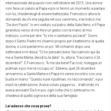
internazionale del popolo rom nell’ottobre del 2015. Una donna
rom fece un saluto al Papa e poi si fermò un momento a parlare
con lui, chiedendogli di essere battezzata. Francesco allora le
domandò da chi era seguita nel suo cammino, e lei indicò me:
“Da don Paolo”. Io ero seduto sul palco della Sala Nervi, e il Papa
girandosi verso di me fece un gesto con la mano al mio
indirizzo, come per dire: “Io e te ci sentiamo più tardi”. Giorni
dopo il Santo Padre mi chiamò proprio per il battesimo di quella
donna, e così parlammo un po’. Mi richiamò dopo una
settimana e mi disse: “Ci ho pensato bene: facciamolo qui da
me a Santa Marta, decidi tu la data”. Io, allora: “Facciamo il 26
dicembre?”. E Francesco: “A me sta bene! Fai così, noleggia un
pullman e poi me ne occupo io”. Ebbene, quel 26 dicembre
arrivammo a Santa Marta e il Papa mi venne incontro con una
busta in mano: “Questo è per il pullman, mi raccomando”, e poi
iniziò la celebrazione. Aveva voluto pagare lui… d’altronde, mi
aveva avvisato! Da lì in poi, ogni volta che ci sentivamo mi
chiedeva di quella signora e della sua famiglia».
Lei adesso che cosa prova?