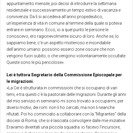
appuntamento mensile, poi decisi di introdurre la settimana
residenziale e successivamente un tempo estivo di vacanza e
convivenza. Da lì si accedeva all’anno propedeutico,
un’esperienza di vita in comune al termine della quale si poteva
entrare in seminario. Ecco, io a quel punto le persone le
conoscevo, ero ragionevolmente sicuro di loro. Anche se, lo
sappiamo bene, c’è un aspetto misterioso e insondabile
dell’animo umano: possono esserci zone oscure che non
vengono fuori subito, o che vengono volontariamente occultate.
Queste sono le più pericolose».
Lei è tuttora Segretario della Commissione Episcopale per
le migrazioni.
«La Cei è strutturata in commissioni che si occupano di vari
temi, e tra questi c’è la pastorale delle migrazioni. Durante gli anni
del mio servizio in seminario mi sono trovato a occuparmi, per
diversi motivi, dei rom: non li ho cercati, ma non li neanche
rifiutati. Poi ho cominciato a collaborare con la “Migrantes” della
diocesi di Roma, che si è lasciata coinvolgere dalle mie iniziative.
Eravamo diventati una piccola squadra: io facevo l’incursore,