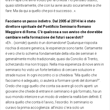
era il Papa che avrei voluto per la Chiesa. Ho pensato subito,
quasi istintivamente, che con lui avrei avuto sicuramente a che
fare. Ma da qui a quello che poi è successo…».
Facciamo un passo indietro. Dal 2005 al 2014 lei è stato
direttore spirituale del Pontificio Seminario Romano
Maggiore di Roma. C’è qualcosa a suo avviso che dovrebbe
cambiare nella formazione dei futuri sacerdoti?
«Eh… (
sorride
) questo è un domandone! Qualunque risposta
rischia di essere generica, le esperienze sono tante. Certamente
è vero che lo schema fondamentale della vita dei seminari è
generalmente molto tradizionale, quasi da Concilio di Trento,
scherzando ma non troppo. Nella mia esperienza di nove anni in
seminario ho visto un forte tentativo di cercare soluzioni e
strade nuove. In ogni incontro ci si chiedeva: “Ma quello che
facciamo è adeguato, ci aiuterà a formare i preti del domani?”.
Credo che oggi quello che conta sia avere gli occhi aperti: un
giovane che chiede di entrare in seminario è già formato, ha un
suo mondo interiore e un modo di vedere la realtà ben definiti. E
allora quello che conta è l’avvio, l’esordio. In seminario io
curavo la prima accoglienza: all’inizio c’era solo un