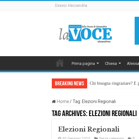
Diocesi Alessandria
Prima pagina
Chiesa
Alessa
Breaking News
Chi bisogna ringraziare? E 
Home
/
Tag:
Elezioni Regionali
Tag Archives:
Elezioni Regionali
Elezioni Regionali
30 Gennaio 2020
Senza categoria
0