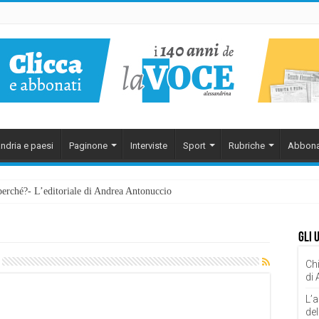
ndria e paesi
Paginone
Interviste
Sport
Rubriche
Abbona
perché?- L’editoriale di Andrea Antonuccio
Gli 
Chi
di
L’a
del