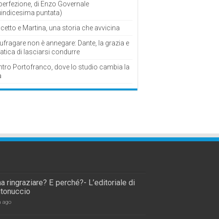
perfezione, di Enzo Governale
uindicesima puntata)
cetto e Martina, una storia che avvicina
fragare non è annegare: Dante, la grazia e
fatica di lasciarsi condurre
ntro Portofranco, dove lo studio cambia la
a
a ringraziare? E perché?- L’editoriale di
tonuccio
a ago