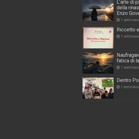
L’arte di 
della rina
Enzo Gove
1 settiman
Riccetto e
1 settiman
Naufragare
fatica di 
1 settiman
Dentro Por
1 settiman