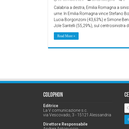
Calabria a destra, Emilia Romagna a sini
urne. In Emilia Romagna vince Stefano Bon
Lucia Borgonzoni (43,63%) e Simone Benini
Jole Santelli (55,29%), sul centrosinistra 
Read More »
Colophon
C
Editrice
La V comunicazione s.c.
via Vescovado, 3 - 15121 Alessandria
Direttore Responsabile
Andrea Antonuccio