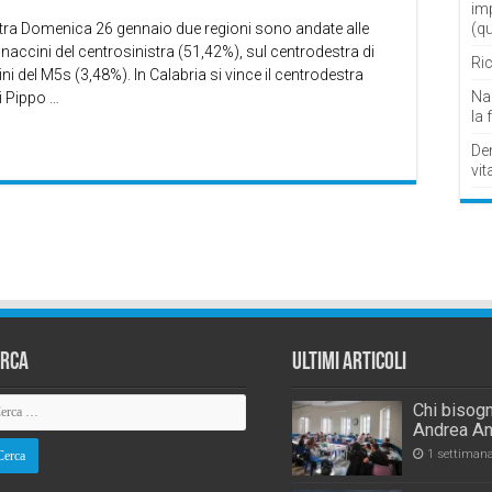
im
stra Domenica 26 gennaio due regioni sono andate alle
(q
accini del centrosinistra (51,42%), sul centrodestra di
Ric
 del M5s (3,48%). In Calabria si vince il centrodestra
Nau
di Pippo …
la 
De
vit
erca
Ultimi Articoli
Chi bisogn
Andrea An
1 settiman