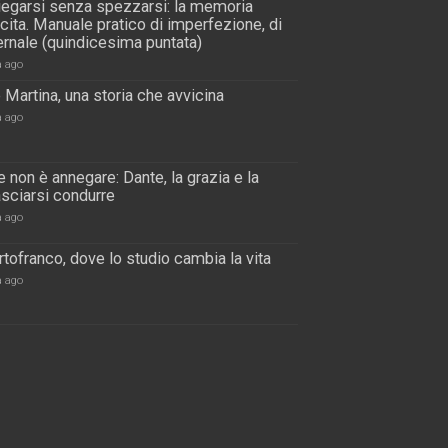
piegarsi senza spezzarsi: la memoria
scita. Manuale pratico di imperfezione, di
rnale (quindicesima puntata)
a ago
 Martina, una storia che avvicina
a ago
 non è annegare: Dante, la grazia e la
lasciarsi condurre
a ago
tofranco, dove lo studio cambia la vita
a ago