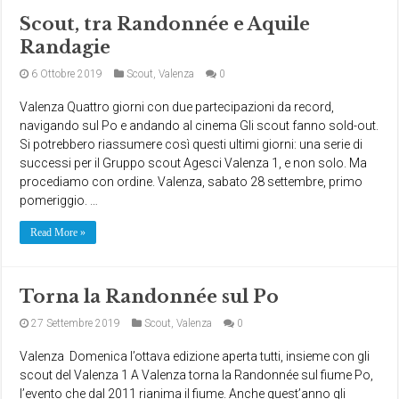
Scout, tra Randonnée e Aquile
Randagie
6 Ottobre 2019
Scout
,
Valenza
0
Valenza Quattro giorni con due partecipazioni da record,
navigando sul Po e andando al cinema Gli scout fanno sold-out.
Si potrebbero riassumere così questi ultimi giorni: una serie di
successi per il Gruppo scout Agesci Valenza 1, e non solo. Ma
procediamo con ordine. Valenza, sabato 28 settembre, primo
pomeriggio. …
Read More »
Torna la Randonnée sul Po
27 Settembre 2019
Scout
,
Valenza
0
Valenza Domenica l’ottava edizione aperta tutti, insieme con gli
scout del Valenza 1 A Valenza torna la Randonnée sul fiume Po,
l’evento che dal 2011 rianima il fiume. Anche quest’anno gli