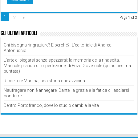
Read More »
1
2
»
Page 1 of 2
Gli ultimi articoli
Chi bisogna ringraziare? E perché?- L’editoriale di Andrea
Antonuccio
L’arte di piegarsi senza spezzarsi: la memoria della rinascita.
Manuale pratico di imperfezione, di Enzo Governale (quindicesima
puntata)
Riccetto e Martina, una storia che avvicina
Naufragare non è annegare: Dante, la grazia e la fatica di lasciarsi
condurre
Dentro Portofranco, dove lo studio cambia la vita