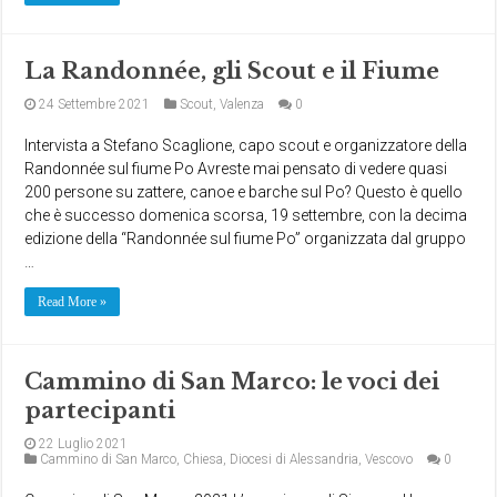
La Randonnée, gli Scout e il Fiume
24 Settembre 2021
Scout
,
Valenza
0
Intervista a Stefano Scaglione, capo scout e organizzatore della
Randonnée sul fiume Po Avreste mai pensato di vedere quasi
200 persone su zattere, canoe e barche sul Po? Questo è quello
che è successo domenica scorsa, 19 settembre, con la decima
edizione della “Randonnée sul fiume Po” organizzata dal gruppo
…
Read More »
Cammino di San Marco: le voci dei
partecipanti
22 Luglio 2021
Cammino di San Marco
,
Chiesa
,
Diocesi di Alessandria
,
Vescovo
0