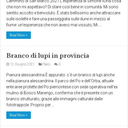
Cammino di San Marco 2021 L’esperienza di Simone «Una cosa
che non mi aspettavo? Di stare così bene in comunità. Mi sono
sentito accolto e benvoluto. È stato bellissimo anche attraccare
sulle isolette e fare una passeggiata sulle dune in mezzo al
fiume: un’esperienza che non avevo mai vissuto, Mi …
Read More »
Branco di lupi in provincia
12 Giugno 2021
Paesi
0
Pianura alessandrina È appurato: c’è un branco di lupi anche
nella pianura alessandrina. Il parco del Po e dell’Orba, attuale
ente aree protette del Po piemontese con sede operativa nell’ex
mulino di Bosco Marengo, conferma che è presente con un
branco strutturato, grazie alle immagini catturate dalle
fototrappole. Proprio per …
Read More »