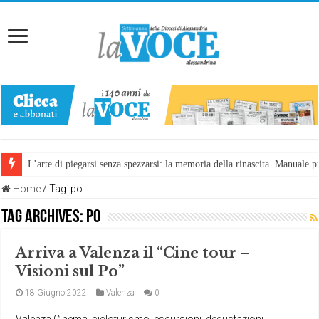
L’arte di piegarsi senza spezzarsi: la memoria della rinascita. Manuale
Riccetto e Martina, una storia che avvicina
Home
/
Tag:
po
Tag Archives:
po
Arriva a Valenza il “Cine tour –
Visioni sul Po”
18 Giugno 2022
Valenza
0
Valenza Cinema, cicloturismo, escursioni, degustazioni,