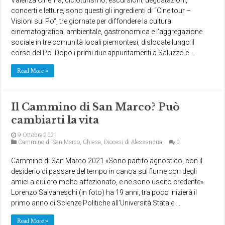
concerti e letture, sono questi gli ingredienti di “Cine tour –
Visioni sul Po“, tre giornate per diffondere la cultura
cinematografica, ambientale, gastronomica e l’aggregazione
sociale in tre comunità locali piemontesi, dislocate lungo il
corso del Po. Dopo i primi due appuntamenti a Saluzzo e …
Read More »
Il Cammino di San Marco? Può
cambiarti la vita
9 Ottobre 2021
Cammino di San Marco
,
Chiesa
,
Diocesi di Alessandria
0
Cammino di San Marco 2021 «Sono partito agnostico, con il
desiderio di passare del tempo in canoa sul fiume con degli
amici a cui ero molto affezionato, e ne sono uscito credente».
Lorenzo Salvaneschi (in foto) ha 19 anni, tra poco inizierà il
primo anno di Scienze Politiche all’Università Statale …
Read More »