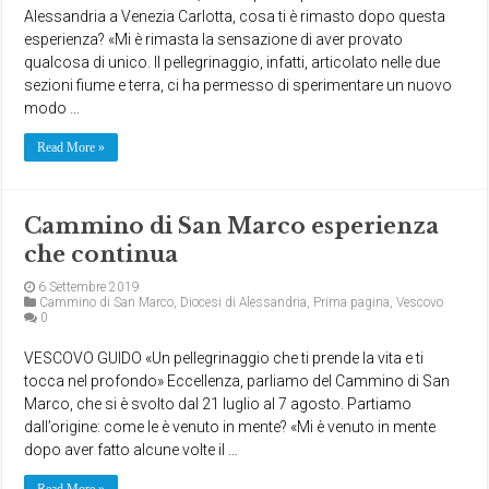
Alessandria a Venezia Carlotta, cosa ti è rimasto dopo questa
esperienza? «Mi è rimasta la sensazione di aver provato
qualcosa di unico. Il pellegrinaggio, infatti, articolato nelle due
sezioni fiume e terra, ci ha permesso di sperimentare un nuovo
modo …
Read More »
Cammino di San Marco esperienza
che continua
6 Settembre 2019
Cammino di San Marco
,
Diocesi di Alessandria
,
Prima pagina
,
Vescovo
0
VESCOVO GUIDO «Un pellegrinaggio che ti prende la vita e ti
tocca nel profondo» Eccellenza, parliamo del Cammino di San
Marco, che si è svolto dal 21 luglio al 7 agosto. Partiamo
dall’origine: come le è venuto in mente? «Mi è venuto in mente
dopo aver fatto alcune volte il …