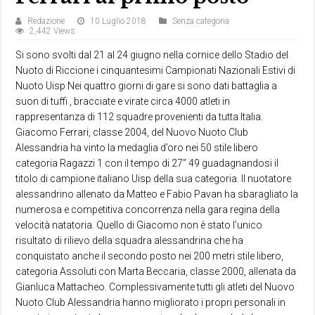
Redazione
10 Luglio 2018
Senza categoria
2,442 Views
Si sono svolti dal 21 al 24 giugno nella cornice dello Stadio del
Nuoto di Riccione i cinquantesimi Campionati Nazionali Estivi di
Nuoto Uisp Nei quattro giorni di gare si sono dati battaglia a
suon di tuffi , bracciate e virate circa 4000 atleti in
rappresentanza di 112 squadre provenienti da tutta Italia.
Giacomo Ferrari, classe 2004, del Nuovo Nuoto Club
Alessandria ha vinto la medaglia d’oro nei 50 stile libero
categoria Ragazzi 1 con il tempo di 27” 49 guadagnandosi il
titolo di campione italiano Uisp della sua categoria. Il nuotatore
alessandrino allenato da Matteo e Fabio Pavan ha sbaragliato la
numerosa e competitiva concorrenza nella gara regina della
velocità natatoria. Quello di Giacomo non è stato l’unico
risultato di rilievo della squadra alessandrina che ha
conquistato anche il secondo posto nei 200 metri stile libero,
categoria Assoluti con Marta Beccaria, classe 2000, allenata da
Gianluca Mattacheo. Complessivamente tutti gli atleti del Nuovo
Nuoto Club Alessandria hanno migliorato i propri personali in