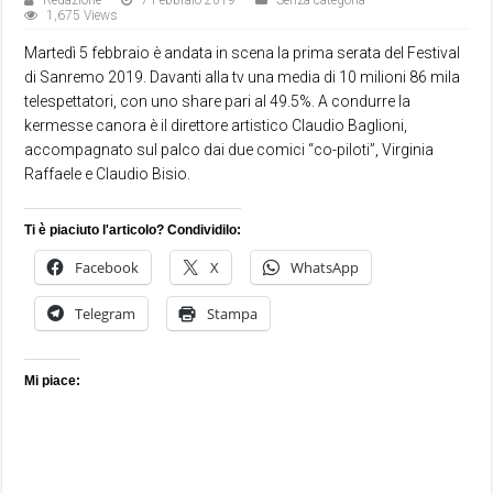
Redazione
7 Febbraio 2019
Senza categoria
1,675 Views
Martedì 5 febbraio è andata in scena la prima serata del Festival
di Sanremo 2019. Davanti alla tv una media di 10 milioni 86 mila
telespettatori, con uno share pari al 49.5%. A condurre la
kermesse canora è il direttore artistico Claudio Baglioni,
accompagnato sul palco dai due comici “co-piloti”, Virginia
Raffaele e Claudio Bisio.
Ti è piaciuto l'articolo? Condividilo:
Facebook
X
WhatsApp
Telegram
Stampa
Mi piace: