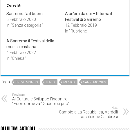
Correlati
Sanremo fa il boom
A un’ora da qui – Ritorna il
6 Febbraio 2020
Festival di Sanremo
In "Senza categoria"
12 Febbraio 2019
In "Rubriche"
A Sanremo il Festival della
musica cristiana
4 Febbraio 2022
In "Chiesa"
Tags
BREVE MONDO
ITALIA
MUSICA
SANREMO 2019
Previous
Al Cultura e Sviluppo l’incontro
“Fuori come va? Guarire si può”
Next
Cambio a La Repubblica, Verdelli
sostituisce Calabresi
Gli ultimi articoli