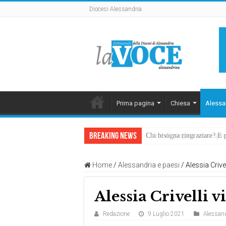
Diocesi Alessandria
Prima pagina
Chiesa
Alessa
Breaking News
Chi bisogna ringraziare? E 
L’arte di piegarsi senza sp
Home
/
Alessandria e paesi
/
Alessia Crive
Alessia Crivelli 
Redazione
9 Luglio 2021
Alessand