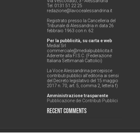
Via Vescovado, 3 - Alessandria
Tel. 0131 51 22 25
redazione@lavocealessandrina.it
Registrato presso la Cancelleria del
Tribunale di Alessandria in data 26
febbraio 1963 con n. 62
Per la pubblicità, su carta e web
Medial Srl
commerciale@medialpubblicita.it
Aderente alla F.I.S.C. (Federazione
Italiana Settimanali Cattolici)
La Voce Alessandrina percepisce
contributi pubblici all'editoria ai sensi
del Decreto legislativo del 15 maggio
2017 n. 70, art. 5, comma 2, lettera f)
Amministrazione trasparente
Pubblicazione dei Contributi Pubblici
Recent Comments
© Copyright 2026, All Rights Reserved