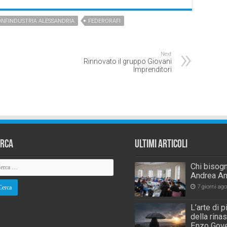
NFINDUSTRIA ALESSANDRIA
FEDERORAFI
Next
Rinnovato il gruppo Giovani
Imprenditori
erca
Ultimi Articoli
Chi bisogn
Andrea An
7 giorni ago
L’arte di 
della rina
Enzo Gove