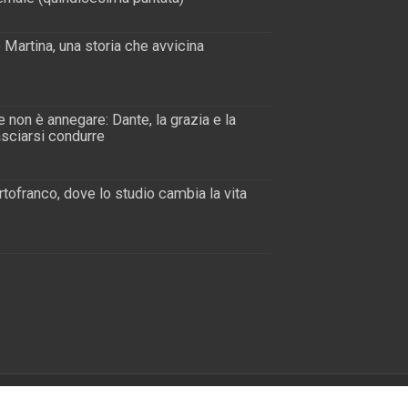
 Martina, una storia che avvicina
 non è annegare: Dante, la grazia e la
lasciarsi condurre
tofranco, dove lo studio cambia la vita
s
| Designed by
Ufficio Comunicazioni Sociali