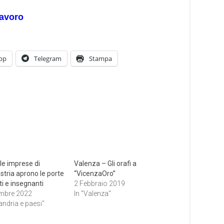
lavoro
pp
Telegram
Stampa
le imprese di
Valenza – Gli orafi a
stria aprono le porte
“VicenzaOro”
i e insegnanti
2 Febbraio 2019
mbre 2022
In "Valenza"
andria e paesi"