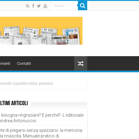
menti
Contatti
overnale (quindicesima puntata)
ultimi articoli
 bisogna ringraziare? E perché?- L’editoriale
 Andrea Antonuccio
rte di piegarsi senza spezzarsi: la memoria
la rinascita. Manuale pratico di