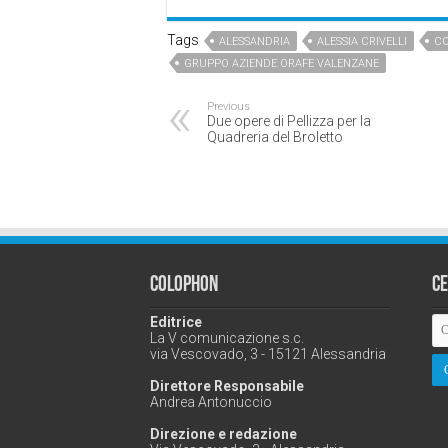
Tags
ALESSANDRIA
ALESSIA CRIVELLI
CO
GRUPPO AZIENDE ORAFE VALENZANE
Previous
Due opere di Pellizza per la
Quadreria del Broletto
Colophon
C
Editrice
La V comunicazione s.c.
via Vescovado, 3 - 15121 Alessandria
Direttore Responsabile
Andrea Antonuccio
Direzione e redazione