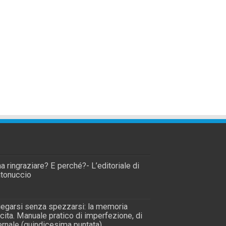
a ringraziare? E perché?- L’editoriale di
tonuccio
piegarsi senza spezzarsi: la memoria
scita. Manuale pratico di imperfezione, di
rnale (quindicesima puntata)