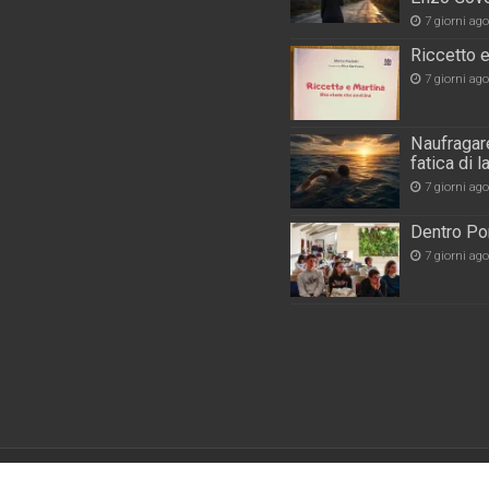
7 giorni ago
Riccetto e
7 giorni ago
Naufragare
fatica di 
7 giorni ago
Dentro Por
7 giorni ago
Powered by
WordPres