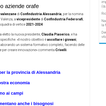
im
o aziende orafe
(q
Ric
 valenzane
di
Confindustria
Alessandria
, per la nomina
 di Valenza, a
vicepresidente
di
Confindustria Federorafi
,
Nau
squadra di vertice
2021-2024
.
la 
De
a eletto la nuova presidente,
Claudia Piaserico
, e ha
vit
pecifiche. «Il nostro obiettivo è
ascoltare i giovani
,
, elaborando un sistema formativo completo, facendo delle
se per creare innovazione» commenta
Crivelli
.
per la provincia di Alessandria
nostra economia
ano ai campi
mentano anche i bisognosi