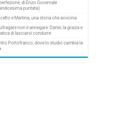
perfezione, di Enzo Governale
uindicesima puntata)
cetto e Martina, una storia che avvicina
fragare non è annegare: Dante, la grazia e
fatica di lasciarsi condurre
ntro Portofranco, dove lo studio cambia la
a