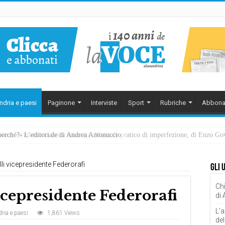
ndria e paesi
Paginone
Interviste
Sport
Rubriche
Abbona
perché?- L’editoriale di Andrea Antonuccio
ezzarsi: la memoria della rinascita. Manuale pratico di imperfezione, di Enzo G
lli vicepresidente Federorafi
Gli 
Chi
vicepresidente Federorafi
di
L’a
ria e paesi
1,861 Views
del