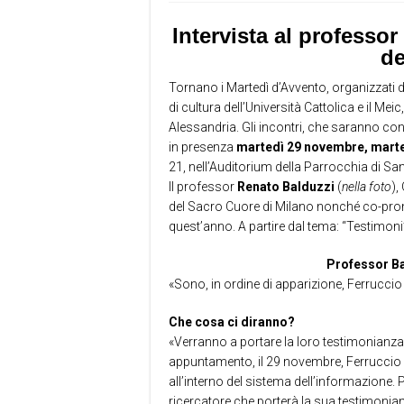
Intervista al professo
de
Tornano i Martedì d’Avvento, organizzati d
di cultura dell’Università Cattolica e il M
Alessandria. Gli incontri, che saranno con
in presenza
martedì 29 novembre, marte
21, nell’Auditorium della Parrocchia di Sa
Il professor
Renato Balduzzi
(
nella foto
),
del Sacro Cuore di Milano nonché co-promot
quest’anno. A partire dal tema: “Testimoni
Professor Ba
«Sono, in ordine di apparizione, Ferruccio D
Che cosa ci diranno?
«Verranno a portare la loro testimonianza
appuntamento, il 29 novembre, Ferruccio D
all’interno del sistema dell’informazione. Po
ricercatore che porterà la sua testimonian