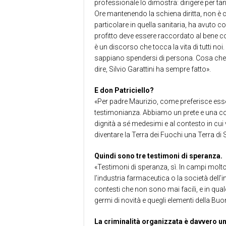
professionale lo dimostra: dirigere per tan
Ore mantenendo la schiena diritta, non è cos
particolare in quella sanitaria, ha avuto c
profitto deve essere raccordato al bene c
è un discorso che tocca la vita di tutti n
sappiano spendersi di persona. Cosa che
dire, Silvio Garattini ha sempre fatto».
E don Patriciello?
«Per padre Maurizio, come preferisce esser
testimonianza. Abbiamo un prete e una com
dignità a sé medesimi e al contesto in cu
diventare la Terra dei Fuochi una Terra di
Quindi sono tre testimoni di speranza.
«Testimoni di speranza, sì. In campi molto
l’industria farmaceutica o la società dell’
contesti che non sono mai facili, e in qualc
germi di novità e quegli elementi della Bu
La criminalità organizzata è davvero un