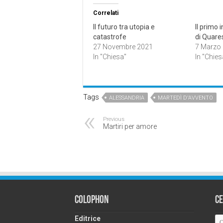
Correlati
Il futuro tra utopia e
Il primo 
catastrofe
di Quare
27 Novembre 2021
7 Marzo
In "Chiesa"
In "Chies
Tags
ALESSANDRIA
MARTEDÌ D'AVVENTO
Previous
Martiri per amore
Colophon
C
Editrice