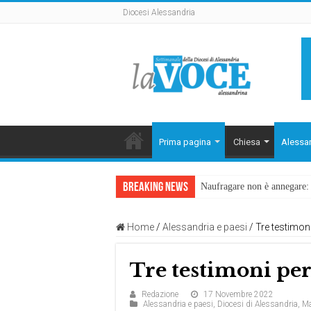
Diocesi Alessandria
Prima pagina
Chiesa
Alessan
Breaking News
Naufragare non è annegare: D
Home
/
Alessandria e paesi
/
Tre testimoni
Tre testimoni per
Redazione
17 Novembre 2022
Alessandria e paesi
,
Diocesi di Alessandria
,
Ma