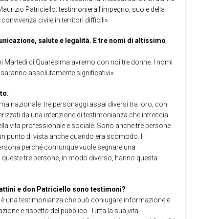
aurizio Patriciello: testimonierà l’impegno, suo e della
nvivenza civile in territori difficili».
icazione, salute e legalità. E tre nomi di altissimo
i Martedì di Quaresima avremo con noi tre donne. I nomi
saranno assolutamente significativi».
to.
 nazionale: tre personaggi assai diversi tra loro, con
terizzati da una intenzione di testimonianza che intreccia
della vita professionale e sociale. Sono anche tre persone
un punto di vista anche quando era scomodo. Il
a persona perché comunque vuole segnare una
: queste tre persone, in modo diverso, hanno questa
attini e don Patriciello sono testimoni?
li è una testimonianza che può coniugare informazione e
zione e rispetto del pubblico. Tutta la sua vita