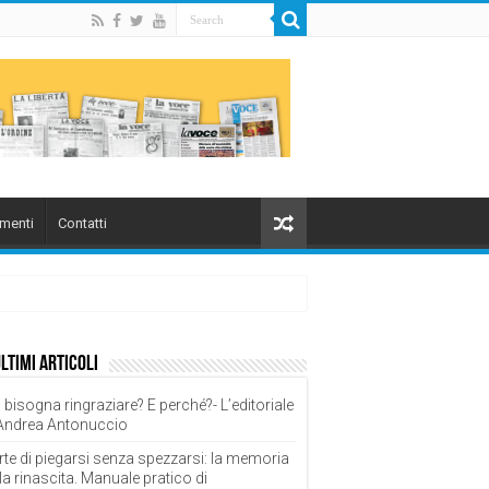
menti
Contatti
ultimi articoli
 bisogna ringraziare? E perché?- L’editoriale
 Andrea Antonuccio
rte di piegarsi senza spezzarsi: la memoria
la rinascita. Manuale pratico di