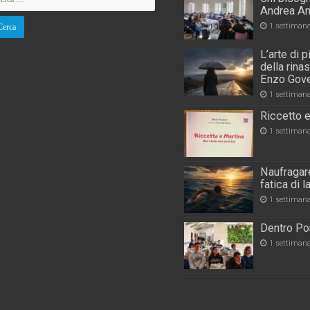
Andrea An
1 settiman
L’arte di 
della rina
Enzo Gove
1 settiman
Riccetto e
1 settiman
Naufragare
fatica di 
1 settiman
Dentro Por
1 settiman