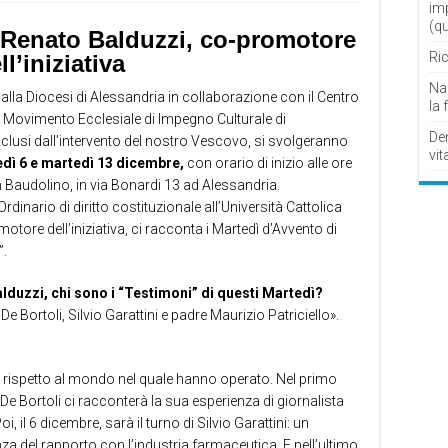
im
(q
r Renato Balduzzi, co-promotore
Ric
ll’iniziativa
Nau
alla Diocesi di Alessandria in collaborazione con il Centro
la 
eic, Movimento Ecclesiale di Impegno Culturale di
De
clusi dall’intervento del nostro Vescovo, si svolgeranno
vit
dì 6 e martedì 13 dicembre,
con orario di inizio alle ore
n Baudolino, in via Bonardi 13 ad Alessandria.
 Ordinario di diritto costituzionale all’Università Cattolica
ore dell’iniziativa, ci racconta i Martedì d’Avvento di
”.
lduzzi, chi sono i “Testimoni” di questi Martedì?
e Bortoli, Silvio Garattini e padre Maurizio Patriciello».
 rispetto al mondo nel quale hanno operato. Nel primo
e Bortoli ci racconterà la sua esperienza di giornalista
i, il 6 dicembre, sarà il turno di Silvio Garattini: un
za del rapporto con l’industria farmaceutica. E nell’ultimo