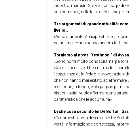
incontro, martedì 13, sarà con noi padre M
sua comunità, nella lotta quotidiana per la co
Tre argomenti di grande attualità: comun
livello…
«Assolutamente. Anticipo che nei prossim
naturalmente non posso ancora farli, ma 
Torniamo ai nostri “testimoni” di Avven
«Sono nomi molto conosciuti nel panorama
età ed esperienze differenti, ma tutti carat
l’esperienza della fede e le provocazioni 
che non hanno mai esitato ad affermare 
testimone, in fondo, è chi paga in prim
discontinuità, vuole affermare una strada
caratteristica che le accomuna».
Di che cosa secondo lei De Bortoli, Gar
«Certamente quella di Ferruccio De Borto
verità, informazione e correttezza, informa