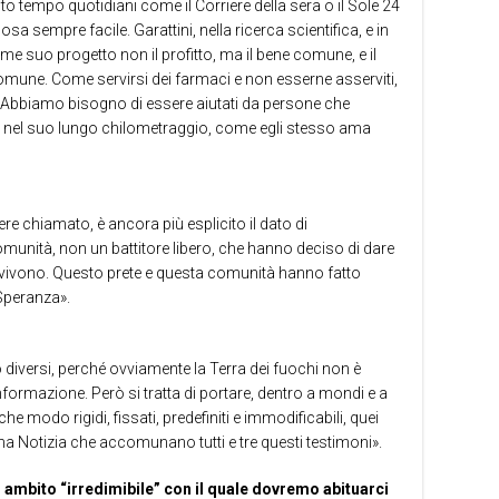
to tempo quotidiani come il Corriere della sera o il Sole 24
a sempre facile. Garattini, nella ricerca scientifica, e in
ome suo progetto non il profitto, ma il bene comune, e il
omune. Come servirsi dei farmaci e non esserne asserviti,
oi. Abbiamo bisogno di essere aiutati da persone che
 nel suo lungo chilometraggio, come egli stesso ama
e chiamato, è ancora più esplicito il dato di
unità, non un battitore libero, che hanno deciso di dare
i vivono. Questo prete e questa comunità hanno fatto
 Speranza».
 diversi, perché ovviamente la Terra dei fuochi non è
informazione. Però si tratta di portare, dentro a mondi e a
he modo rigidi, fissati, predefiniti e immodificabili, quei
ona Notizia che accomunano tutti e tre questi testimoni».
 ambito “irredimibile” con il quale dovremo abituarci