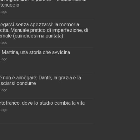
tonuccio
a ago
piegarsi senza spezzarsi: la memoria
scita. Manuale pratico di imperfezione, di
rnale (quindicesima puntata)
a ago
 Martina, una storia che avvicina
a ago
 non è annegare: Dante, la grazia e la
lasciarsi condurre
a ago
tofranco, dove lo studio cambia la vita
a ago