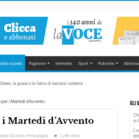
dria e paesi
Paginone
Interviste
Sport
Rubriche
Abbona
ante, la grazia e la fatica di lasciarsi condurre
 per i Martedì d’Avvento
Gli 
Chi
 i Martedì d’Avvento
di
L’a
del
rtedì d'Avvento
,
Prima pagina
2,288 Views