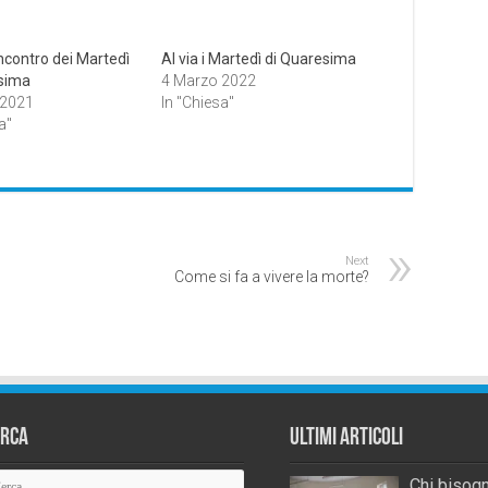
incontro dei Martedì
Al via i Martedì di Quaresima
sima
4 Marzo 2022
 2021
In "Chiesa"
a"
Next
Come si fa a vivere la morte?
erca
Ultimi Articoli
Chi bisogn