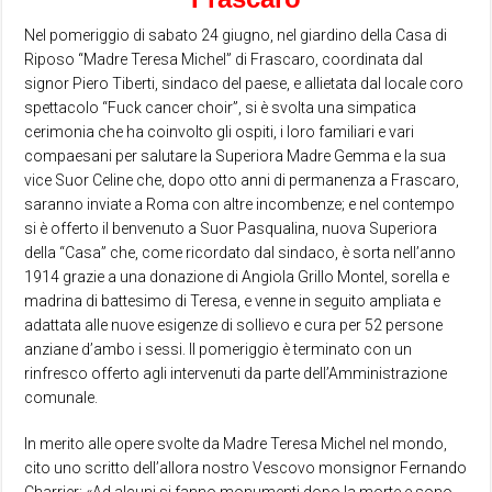
Nel pomeriggio di sabato 24 giugno, nel giardino della Casa di
Riposo “Madre Teresa Michel” di Frascaro, coordinata dal
signor Piero Tiberti, sindaco del paese, e allietata dal locale coro
spettacolo “Fuck cancer choir”, si è svolta una simpatica
cerimonia che ha coinvolto gli ospiti, i loro familiari e vari
compaesani per salutare la Superiora Madre Gemma e la sua
vice Suor Celine che, dopo otto anni di permanenza a Frascaro,
saranno inviate a Roma con altre incombenze; e nel contempo
si è offerto il benvenuto a Suor Pasqualina, nuova Superiora
della “Casa” che, come ricordato dal sindaco, è sorta nell’anno
1914 grazie a una donazione di Angiola Grillo Montel, sorella e
madrina di battesimo di Teresa, e venne in seguito ampliata e
adattata alle nuove esigenze di sollievo e cura per 52 persone
anziane d’ambo i sessi. Il pomeriggio è terminato con un
rinfresco offerto agli intervenuti da parte dell’Amministrazione
comunale.
In merito alle opere svolte da Madre Teresa Michel nel mondo,
cito uno scritto dell’allora nostro Vescovo monsignor Fernando