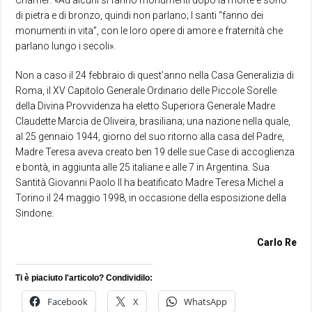
Charrier: «Ad alcuni si fanno monumenti dopo la morte e sono
di pietra e di bronzo, quindi non parlano; I santi “fanno dei
monumenti in vita”, con le loro opere di amore e fraternità che
parlano lungo i secoli».
Non a caso il 24 febbraio di quest’anno nella Casa Generalizia di
Roma, il XV Capitolo Generale Ordinario delle Piccole Sorelle
della Divina Provvidenza ha eletto Superiora Generale Madre
Claudette Marcia de Oliveira, brasiliana; una nazione nella quale,
al 25 gennaio 1944, giorno del suo ritorno alla casa del Padre,
Madre Teresa aveva creato ben 19 delle sue Case di accoglienza
e bontà, in aggiunta alle 25 italiane e alle 7 in Argentina. Sua
Santità Giovanni Paolo II ha beatificato Madre Teresa Michel a
Torino il 24 maggio 1998, in occasione della esposizione della
Sindone.
Carlo Re
Ti è piaciuto l'articolo? Condividilo:
Facebook
X
WhatsApp