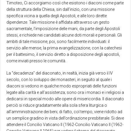
Timoteo, Ci accorgiamo così che esistono i diaconi come parte
della struttura della Chiesa, sin dall’inizio, con una missione
specifica vicina a quella degli Apostoli, e alle loro dirette
dipendenze. Tale missione è affidata attraverso un gesto
sacramentale, l’imposizione delle mani, da parte degli Apostoli
stessi, e richiede nei candidati alcune doti morali e personali. Gli
ambiti di tale missione, poi, sono facilmente individuati: il
servizio alle mense, la prima evangelizzazione, con la catechesi
per il battesimo, il servizio diretto a disposizione degli apostoli,
come inviati presso le comunità.
La “decadenza” del diaconato, in realtà, inizia già verso il IV
secolo, con lo sviluppo dei monasteri, in seguito al quale i
diaconi si vedono in qualche modo espropriati delle funzioni
legate alla carità e all’assistenza; sono ora i monaci e i religiosi a
dedicarsi in special modo alle opere di misericordia. Il diaconato
perciò si riduce gradatamente alla sola sfera liturgica o
all’amministrazione dei beni; di fatto, col tempo, viene ridotto ad
un semplice gradino in vista dell’ordinazione presbiterale. Si deve
attendere il Concilio Vaticano II (1962-Concilio Vaticano II (1962-