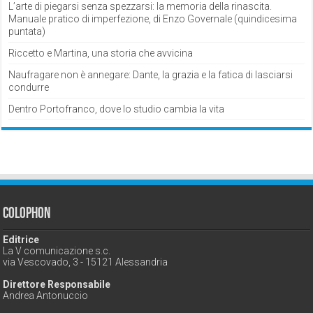
L’arte di piegarsi senza spezzarsi: la memoria della rinascita.
Manuale pratico di imperfezione, di Enzo Governale (quindicesima
puntata)
Riccetto e Martina, una storia che avvicina
Naufragare non è annegare: Dante, la grazia e la fatica di lasciarsi
condurre
Dentro Portofranco, dove lo studio cambia la vita
Colophon
Editrice
La V comunicazione s.c.
via Vescovado, 3 - 15121 Alessandria
Direttore Responsabile
Andrea Antonuccio