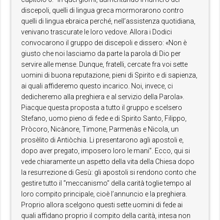
discepoli, quelli di lingua greca mormorarono contro
quelli di lingua ebraica perché, nell’assistenza quotidiana,
venivano trascurate le loro vedove. Allora i Dodici
convocarono il gruppo dei discepoli e dissero: «Non è
giusto che noi lasciamo da parte la parola di Dio per
servire alle mense. Dunque, fratelli, cercate fra voi sette
uomini di buona reputazione, pieni di Spirito e di sapienza,
ai quali affideremo questo incarico. Noi, invece, ci
dedicheremo alla preghiera e al servizio della Parola».
Piacque questa proposta a tutto il gruppo e scelsero
Stefano, uomo pieno di fede e di Spirito Santo, Filippo,
Pròcoro, Nicànore, Timone, Parmenàs e Nicola, un
prosèlito di Antiòchia. Li presentarono agli apostoli e,
dopo aver pregato, imposero loro le mani”. Ecco, qui si
vede chiaramente un aspetto della vita della Chiesa dopo
la resurrezione di Gesù: gli apostoli si rendono conto che
gestire tutto il “meccanismo” della carità toglie tempo al
loro compito principale, cioè l’annuncio e la preghiera.
Proprio allora scelgono questi sette uomini di fede ai
quali affidano proprio il compito della carità, intesa non