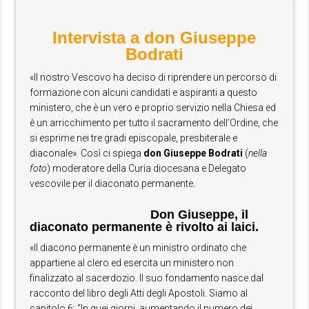
Intervista a don Giuseppe
Bodrati
«Il nostro Vescovo ha deciso di riprendere un percorso di
formazione con alcuni candidati e aspiranti a questo
ministero, che è un vero e proprio servizio nella Chiesa ed
è un arricchimento per tutto il sacramento dell’Ordine, che
si esprime nei tre gradi episcopale, presbiterale e
diaconale». Così ci spiega
don Giuseppe Bodrati
(
nella
foto
) moderatore della Curia diocesana e Delegato
vescovile per il diaconato permanente.
Don Giuseppe, il
diaconato permanente è rivolto ai laici.
«Il diacono permanente è un ministro ordinato che
appartiene al clero ed esercita un ministero non
finalizzato al sacerdozio. Il suo fondamento nasce dal
racconto del libro degli Atti degli Apostoli. Siamo al
capitolo 6: “In quei giorni, aumentando il numero dei