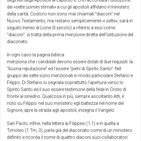
degli Atti degli Apostoli al capitolo 6. Lì è raccontata l’istituzione
dei «sette uomini stimati» a cui gli apostoli affidano il ministero
della carità. Costoro non sono mai chiamati “diaconi” nel
Nuovo Testamento, ma restano semplicemente «i sette»; sarà in
seguito Ireneo di Lione (II secolo) a riferirsi a essi come
“diaconi”: si tratta della prima menzione diretta dell’istituzione del
diaconato.
In ogni caso la pagina biblica
menziona che i candidati devono essere dotati di due requisiti: la
“buona reputazione” ed l’essere “pieni di Spirito Santo”. Nel
gruppo dei sette sono menzionati in modo particolare Stefano e
Filippo. Di Stefano si segnala soprattutto l’apertura verso lo
Spirito Santo ed il suo essere testimone della fede in Cristo di
fronte al sinedrio. Qualcosa in più, sempre ascoltanto Atti, è
noto su Filippo: nel suo ministero egli battezza nel nome del
Signore, apre la strada agli apostoli, insegna il Vangelo.
San Paolo, infine, nella lettera ai Filippesi (1,1) e in quella a
Timoteo (1 Tm, 3), parla già del diaconato come di un ministero
definito e ricorda il nome di quattro diaconi suoi collaboratori: