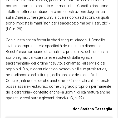
Concilio Vaticano II 1965) per vedere il ritorno del diaconato
come sacramento proprio e permanente. Il Concilio ripropone
infatti la dottrina sul diaconato nella costituzione dogmatica
sulla Chiesa Lumen gentium, la quale ricorda i diaconi, «ai quali
sono imposte le mani “non per il sacerdozio ma per il servizio”»
(LG, n. 29).
Con questa antica formula che distingue i diaconi, il Concilio
invita a comprendere la specificità del ministero diaconale.
Benché essi non siano chiamati alla presidenza dell’eucaristia,
sono segnati dal «carattere» e sostenuti dalla «grazia
sacramentale» dell’ordine ricevuto, e chiamati «al servizio del
popolo di Dio, in comunione col vescovo e il suo presbiterio»,
nella «diaconia della liturgia, della parola e della carità». Il
Concilio, infine, decide che anche nella Chiesa latina il diaconato
possa essere «restaurato come un grado proprio e permanente
della gerarchia», conferito anche «a uomini di età matura anche
sposati, e così pure a giovani idonei» (LG, n. 29).
don Stefano Tessaglia