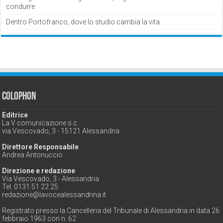
condurre
Dentro Portofranco, dove lo studio cambia la vita
Colophon
Editrice
La V comunicazione s.c.
via Vescovado, 3 - 15121 Alessandria
Direttore Responsabile
Andrea Antonuccio
Direzione e redazione
Via Vescovado, 3 - Alessandria
Tel. 0131 51 22 25
redazione@lavocealessandrina.it
Registrato presso la Cancelleria del Tribunale di Alessandria in data 26
febbraio 1963 con n. 62