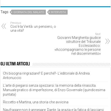
Tags
GIORNATA DEL MALATO
INTERVISTA
Previous
Cos’è la Verità: un pensiero, o
una vita?
Next
Giovanni Margherita giudice
istruttore del Tribunale
Ecclesiastico:
«Accompagniamo le persone
nel discernimento»
Gli ultimi articoli
Chi bisogna ringraziare? E perché?- L’editoriale di Andrea
Antonuccio
L’arte di piegarsi senza spezzarsi: la memoria della rinascita.
Manuale pratico di imperfezione, di Enzo Governale (quindicesima
puntata)
Riccetto e Martina, una storia che avvicina
Naufragare non è annegare: Dante, la grazia e la fatica di lasciarsi