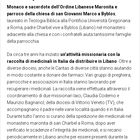
Monaco e sacerdote dell’Ordine Libanese Maronita e
parroco della chiesa di san Giovanni Marco a Byblos
,
laureato in Teologia Biblica alla Pontificia Università Gregoriana
a Roma, padre Charbel vive a Byblos (Libano) nel monastero
adiacente alla chiesa e con i confratelli aiuta tantissime famiglie
della parrocchia.
Da circa tre anni ha iniziato
un’attività missionaria con la
raccolta di medicinali in Italia da distribuire in Libano
. Oltre a
diverse diocesi, anche le Caritas di diverse città stanno aiutando
in modo costante a donare dei farmaci. Vari gruppi di preghiera,
parrocchie e associazioni in Italia stanno lavorando per
recuperare i medicinali. La raccolta viene effettuata attraverso il
coordinamento di due missionari laici, Claudia Codemo e
Maurizio Bagnariol, della diocesi di Vittorio Veneto (TV), che
accompagnano il padre nelle varie località quando è in Italia.
Durante tutto l’anno si curano della spedizione dei medicinali nel
monastero maronita di san Charbel a Roma, dopo aver
verificato le scadenze e l’integrità dei medicinali, e si recano
periodicamente in Libano anche per essere presenti durante la