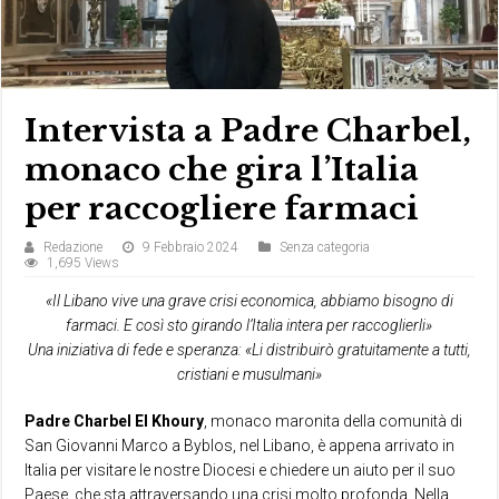
Intervista a Padre Charbel,
monaco che gira l’Italia
per raccogliere farmaci
Redazione
9 Febbraio 2024
Senza categoria
1,695 Views
«Il Libano vive una grave crisi economica, abbiamo bisogno di
farmaci. E così sto girando l’Italia intera per raccoglierli»
Una iniziativa di fede e speranza: «Li distribuirò gratuitamente a tutti,
cristiani e musulmani»
Padre Charbel El Khoury
, monaco maronita della comunità di
San Giovanni Marco a Byblos, nel Libano, è appena arrivato in
Italia per visitare le nostre Diocesi e chiedere un aiuto per il suo
Paese, che sta attraversando una crisi molto profonda. Nella