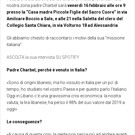
nostra zona padre Charbel sarà
venerdì 16 febbraio alle ore 9
presso la “Casa madre Piccole Figlie del Sacro Cuore” in via
Amilcare Boccio a Sale, e alle 21 nella Saletta del clero del
Collegio Santa Chiara, in via Volturno 18 ad Alessandria
.
Gli abbiamo chiesto di raccontarci i motivi della sua “missione
italiana”.
ASCOLTA la sua intervista SU SPOTIFY
Padre Charbel, perché è venuto in Italia?
«Sono di origini libanesi, ma ho vissuto in Italia per un po’ di
tempo, ho studiato nel vostro Paese e per questo parlo l’italiano.
Oggi in Libano c’è una gravissima crisi economica: la nostra
valuta, la lira libanese, ha perso il 98% del suo valore dal 2019 a
oggi».
Le conseguenze?
«A causa di questa crisi, la gente non riesce più ad andare avanti,