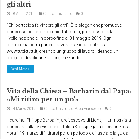
gli altri
28 Aprile 2019
Chiesa Universale
0
“Chi partecipa fa vincere gli altri”. È lo slogan che promuove il
concorso per le parrocchie TuttixTutti, promosso dalla Cei a
livello nazionale, in corso fino al 31 maggio 2019. Ogni
parrocchia potrà parteciparvi iscrivendosi online su
www.tuttixtutti.it, creando un gruppo di lavoro, ideando un
progetto di solidarietà e organizzando …
Read More »
Vita della Chiesa – Barbarin dal Papa:
«Mi ritiro per un po’»
24 Marzo 2019
Chiesa Universale
,
Papa Francesco
0
Il cardinal Philippe Barbarin, arcivescovo di Lione, in un’intervista
concessa alla televisione cattolica Kto, spiega la decisione resa
nota il 19 marzo di “ritirarsi per un periodo e di lasciare la guida