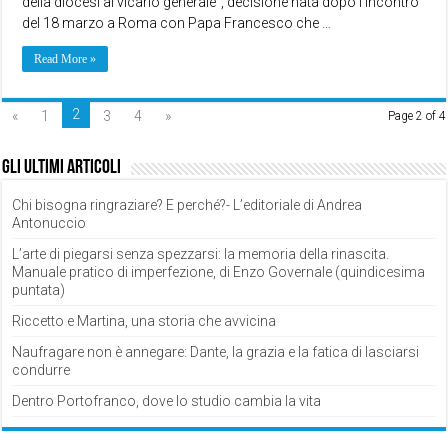
della diocesi al vicario generale”, decisione nata dopo l’incontro
del 18 marzo a Roma con Papa Francesco che …
Read More »
2
«
1
3
4
»
Page 2 of 4
Gli ultimi articoli
Chi bisogna ringraziare? E perché?- L’editoriale di Andrea
Antonuccio
L’arte di piegarsi senza spezzarsi: la memoria della rinascita.
Manuale pratico di imperfezione, di Enzo Governale (quindicesima
puntata)
Riccetto e Martina, una storia che avvicina
Naufragare non è annegare: Dante, la grazia e la fatica di lasciarsi
condurre
Dentro Portofranco, dove lo studio cambia la vita