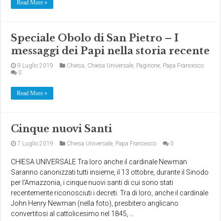
Read More »
Speciale Obolo di San Pietro – I
messaggi dei Papi nella storia recente
9 Luglio 2019
Chiesa
,
Chiesa Universale
,
Paginone
,
Papa Francesco
0
Read More »
Cinque nuovi Santi
7 Luglio 2019
Chiesa Universale
,
Papa Francesco
0
CHIESA UNIVERSALE Tra loro anche il cardinale Newman
Saranno canonizzati tutti insieme, il 13 ottobre, durante il Sinodo
per l’Amazzonia, i cinque nuovi santi di cui sono stati
recentemente riconosciuti i decreti. Tra di loro, anche il cardinale
John Henry Newman (nella foto), presbitero anglicano
convertitosi al cattolicesimo nel 1845, …