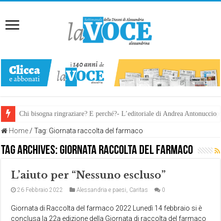
Chi bisogna ringraziare? E perché?- L’editoriale di Andrea Antonuccio
L’arte di piegarsi senza spezzarsi: la memoria della rinascita. Manuale
Home
/
Tag:
Giornata raccolta del farmaco
Tag Archives:
Giornata raccolta del farmaco
L’aiuto per “Nessuno escluso”
26 Febbraio 2022
Alessandria e paesi
,
Caritas
0
Giornata di Raccolta del farmaco 2022 Lunedì 14 febbraio si è
conclusa la 22a edizione della Giornata di raccolta del farmaco