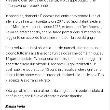
Massimo Cerri (ex ds del Cosenza) e Giuseppe Bugatti, che
affiancavano invece Sensibile.
In panchina, domani a Piacenza nell’anticipo tv contro l’undici
allenato da Franzini (diretta tv ore 20.45 su Sportitalia), siederá
così Michele Marcolini, classe 1975, ex tecnico di Real Vicenza,
Pavia e Santarcangelo, che nel tardo pomeriggio di martedì ha
raggiunto un accordo fino a fine anno con la società grigia.
Una rivoluzione inevitabile alla luce dei numeri, che spesso non
dicono tutto ma alla fine sono l’unica cosa che conta: fin qui, su
14 gare disputate, l’Alessandria ha collezionato sei pareggi, sei
sconfitte e solo due vittorie. E ancora: 13 i gol realizzati e 18
quelli subiti e, soprattutto, 12 punti in classifica, che significano
quart’ultimo posto e consentono di lasciarsi alle spalle solo Pro
Piacenza, Gavorrano e Prato.
È da qui, oltre che naturalmente da un gruppo in evidente stato di
confusione, che il nuovo allenatore dovrà ripartire.
Marina Feola