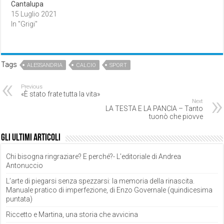
Cantalupa
15 Luglio 2021
In "Grigi"
Tags
ALESSANDRIA
CALCIO
SPORT
Previous
«È stato frate tutta la vita»
Next
LA TESTA E LA PANCIA – Tanto
tuonò che piovve
Gli ultimi articoli
Chi bisogna ringraziare? E perché?- L’editoriale di Andrea
Antonuccio
L’arte di piegarsi senza spezzarsi: la memoria della rinascita.
Manuale pratico di imperfezione, di Enzo Governale (quindicesima
puntata)
Riccetto e Martina, una storia che avvicina