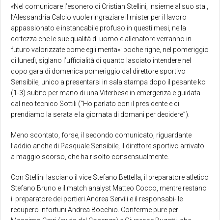
«Nel comunicare l’esonero di Cristian Stellini, insieme al suo sta ,
l’Alessandria Calcio vuole ringraziare il mister per il lavoro
appassionato e instancabile profuso in questi mesi, nella
certezza che le sue qualità di uomo e allenatore verranno in
futuro valorizzate come egli merita»: poche righe, nel pomeriggio
di lunedì, siglano l’ufficialità di quanto lasciato intendere nel
dopo gara di domenica pomeriggio dal direttore sportivo
Sensibile, unico a presentarsi in sala stampa dopo il pesante ko
(1-3) subito per mano di una Viterbese in emergenza e guidata
dal neo tecnico Sottili (“Ho parlato con il presidente e ci
prendiamo la serata e la giornata di domani per decidere”).
Meno scontato, forse, il secondo comunicato, riguardante
l’addio anche di Pasquale Sensibile, il direttore sportivo arrivato
a maggio scorso, che ha risolto consensualmente.
Con Stellini lasciano il vice Stefano Bettella, il preparatore atletico
Stefano Bruno e il match analyst Matteo Cocco, mentre restano
il preparatore dei portieri Andrea Servili e il responsabi- le
recupero infortuni Andrea Bocchio. Conferme pure per