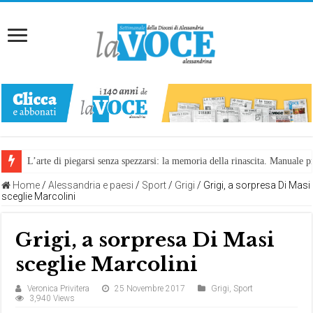
L’arte di piegarsi senza spezzarsi: la memoria della rinascita. Manuale
Home
/
Alessandria e paesi
/
Sport
/
Grigi
/
Grigi, a sorpresa Di Masi
sceglie Marcolini
Grigi, a sorpresa Di Masi
sceglie Marcolini
Veronica Privitera
25 Novembre 2017
Grigi
,
Sport
3,940 Views