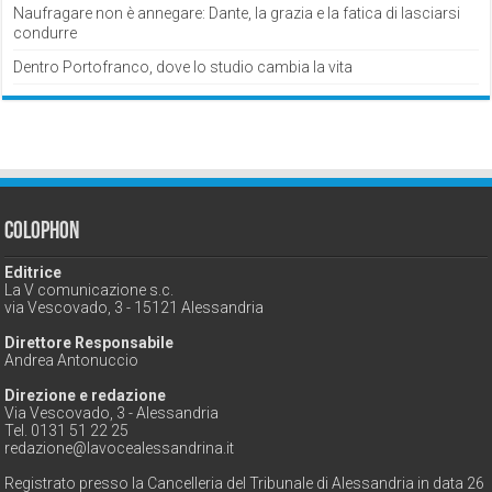
Naufragare non è annegare: Dante, la grazia e la fatica di lasciarsi
condurre
Dentro Portofranco, dove lo studio cambia la vita
Colophon
Editrice
La V comunicazione s.c.
via Vescovado, 3 - 15121 Alessandria
Direttore Responsabile
Andrea Antonuccio
Direzione e redazione
Via Vescovado, 3 - Alessandria
Tel. 0131 51 22 25
redazione@lavocealessandrina.it
Registrato presso la Cancelleria del Tribunale di Alessandria in data 26