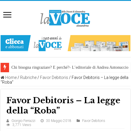
Chi bisogna ringraziare? E perché?- L’editoriale di Andrea Antonuccio
Home
/
Rubriche
/
Favor Debitoris
/
Favor Debitoris – La legge della
“Roba”
Favor Debitoris – La legge
della “Roba”
Giorgio Ferrazzi
30 Maggio 2018
Favor Debitoris
3,771 Views