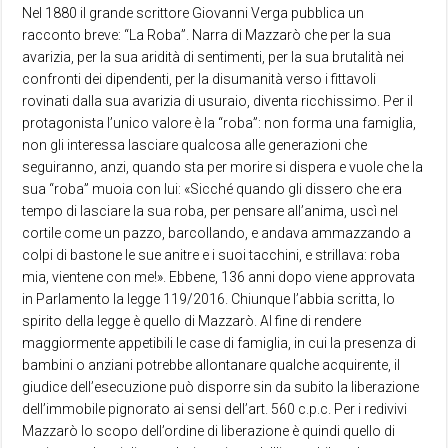
Nel 1880 il grande scrittore Giovanni Verga pubblica un
racconto breve: “La Roba”. Narra di Mazzarò che per la sua
avarizia, per la sua aridità di sentimenti, per la sua brutalità nei
confronti dei dipendenti, per la disumanità verso i fittavoli
rovinati dalla sua avarizia di usuraio, diventa ricchissimo. Per il
protagonista l’unico valore è la “roba”: non forma una famiglia,
non gli interessa lasciare qualcosa alle generazioni che
seguiranno, anzi, quando sta per morire si dispera e vuole che la
sua “roba” muoia con lui: «Sicché quando gli dissero che era
tempo di lasciare la sua roba, per pensare all’anima, uscì nel
cortile come un pazzo, barcollando, e andava ammazzando a
colpi di bastone le sue anitre e i suoi tacchini, e strillava: roba
mia, vientene con me!». Ebbene, 136 anni dopo viene approvata
in Parlamento la legge 119/2016. Chiunque l’abbia scritta, lo
spirito della legge è quello di Mazzarò. Al fine di rendere
maggiormente appetibili le case di famiglia, in cui la presenza di
bambini o anziani potrebbe allontanare qualche acquirente, il
giudice dell’esecuzione può disporre sin da subito la liberazione
dell’immobile pignorato ai sensi dell’art. 560 c.p.c. Per i redivivi
Mazzarò lo scopo dell’ordine di liberazione è quindi quello di