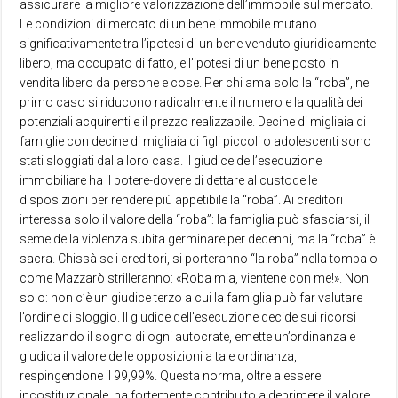
assicurare la migliore valorizzazione dell’immobile sul mercato.
Le condizioni di mercato di un bene immobile mutano
significativamente tra l’ipotesi di un bene venduto giuridicamente
libero, ma occupato di fatto, e l’ipotesi di un bene posto in
vendita libero da persone e cose. Per chi ama solo la “roba”, nel
primo caso si riducono radicalmente il numero e la qualità dei
potenziali acquirenti e il prezzo realizzabile. Decine di migliaia di
famiglie con decine di migliaia di figli piccoli o adolescenti sono
stati sloggiati dalla loro casa. Il giudice dell’esecuzione
immobiliare ha il potere-dovere di dettare al custode le
disposizioni per rendere più appetibile la “roba”. Ai creditori
interessa solo il valore della “roba”: la famiglia può sfasciarsi, il
seme della violenza subita germinare per decenni, ma la “roba” è
sacra. Chissà se i creditori, si porteranno “la roba” nella tomba o
come Mazzarò strilleranno: «Roba mia, vientene con me!». Non
solo: non c’è un giudice terzo a cui la famiglia può far valutare
l’ordine di sloggio. Il giudice dell’esecuzione decide sui ricorsi
realizzando il sogno di ogni autocrate, emette un’ordinanza e
giudica il valore delle opposizioni a tale ordinanza,
respingendone il 99,99%. Questa norma, oltre a essere
incostituzionale, ha fortemente contribuito a deprimere il valore