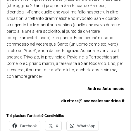
(che oggi ha 20 anni) proprio a San Riccardo Pampuri,
dicendogli: «Fanne quello che vuoi, ma fallo nascere!». In altre
situazioni altrettanto drammatiche ho invocato San Riccardo,
stringendo tra le mani il suo santino (quello che avevo durante il
parto alla ﬁne si era scolorito, al punto da diventare
completamente bianco) e pregando. Ecco perché mi sono
commosso nel vedere quel Santo (un uomo completo, vero)
citato su “Voce”, e non da me. Ringrazio Adriana, e vi invito ad
andare a Trivolzio, in provincia di Pavia, nella Parrocchia santi
Cornelio e Cipriano martiri, a fare visita a San Riccardo. Uno, per
intenderci, il cui motto era: «Fare tutto, anche le cose minime,
con amore grande».
Andrea Antonuccio
direttore@lavocealessandrina.it
Ti è piaciuto l'articolo? Condividilo:
Facebook
X
WhatsApp