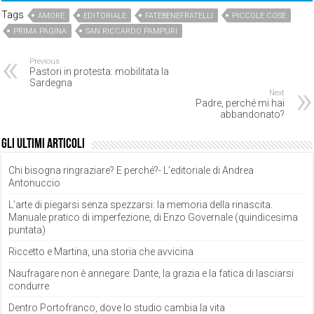
Tags
AMORE
EDITORIALE
FATEBENEFRATELLI
PICCOLE COSE
PRIMA PAGINA
SAN RICCARDO PAMPURI
Previous
Pastori in protesta: mobilitata la
Sardegna
Next
Padre, perché mi hai
abbandonato?
Gli ultimi articoli
Chi bisogna ringraziare? E perché?- L’editoriale di Andrea
Antonuccio
L’arte di piegarsi senza spezzarsi: la memoria della rinascita.
Manuale pratico di imperfezione, di Enzo Governale (quindicesima
puntata)
Riccetto e Martina, una storia che avvicina
Naufragare non è annegare: Dante, la grazia e la fatica di lasciarsi
condurre
Dentro Portofranco, dove lo studio cambia la vita