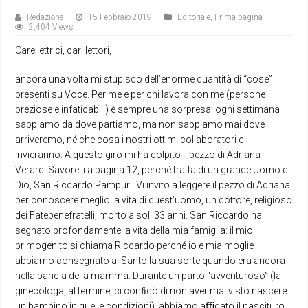
Redazione
15 Febbraio 2019
Editoriale
,
Prima pagina
2,404 Views
Care lettrici, cari lettori,
ancora una volta mi stupisco dell’enorme quantità di “cose”
presenti su Voce. Per me e per chi lavora con me (persone
preziose e infaticabili) è sempre una sorpresa: ogni settimana
sappiamo da dove partiamo, ma non sappiamo mai dove
arriveremo, né che cosa i nostri ottimi collaboratori ci
invieranno. A questo giro mi ha colpito il pezzo di Adriana
Verardi Savorelli a pagina 12, perché tratta di un grande Uomo di
Dio, San Riccardo Pampuri. Vi invito a leggere il pezzo di Adriana
per conoscere meglio la vita di quest’uomo, un dottore, religioso
dei Fatebenefratelli, morto a soli 33 anni. San Riccardo ha
segnato profondamente la vita della mia famiglia: il mio
primogenito si chiama Riccardo perché io e mia moglie
abbiamo consegnato al Santo la sua sorte quando era ancora
nella pancia della mamma. Durante un parto “avventuroso” (la
ginecologa, al termine, ci conﬁdò di non aver mai visto nascere
un bambino in quelle condizioni), abbiamo aﬃdato il nascituro