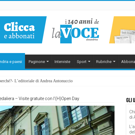
ndria e paesi
Paginone
Interviste
Sport
Rubriche
Abbona
perché?- L’editoriale di Andrea Antonuccio
daliera – Visite gratuite con l’(H)Open Day
Gli 
Chi
di
L’a
del