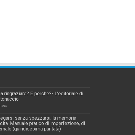
a ringraziare? E perché?- L’editoriale di
tonuccio
a ago
piegarsi senza spezzarsi: la memoria
scita. Manuale pratico di imperfezione, di
rnale (quindicesima puntata)