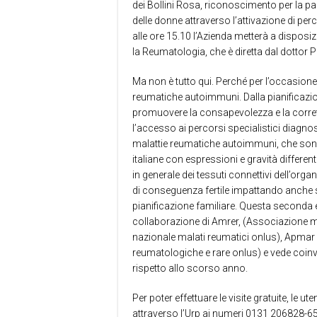
dei Bollini Rosa, riconoscimento per la pa
delle donne attraverso l’attivazione di perc
alle ore 15.10 l’Azienda metterà a disposi
la Reumatologia, che è diretta dal dottor P
Ma non è tutto qui. Perché per l’occasione
reumatiche autoimmuni. Dalla pianificazione
promuovere la consapevolezza e la corret
l’accesso ai percorsi specialistici diagnos
malattie reumatiche autoimmuni, che sono 
italiane con espressioni e gravità differe
in generale dei tessuti connettivi dell’or
di conseguenza fertile impattando anche sull
pianificazione familiare. Questa seconda
collaborazione di Amrer, (Associazione 
nazionale malati reumatici onlus), Apmar
reumatologiche e rare onlus) e vede coinvo
rispetto allo scorso anno.
Per poter effettuare le visite gratuite, l
attraverso l’Urp ai numeri 0131 206828-654