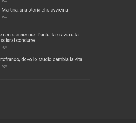
a ago
 Martina, una storia che avvicina
a ago
 non è annegare: Dante, la grazia e la
lasciarsi condurre
a ago
tofranco, dove lo studio cambia la vita
a ago
s
| Designed by
Ufficio Comunicazioni Sociali