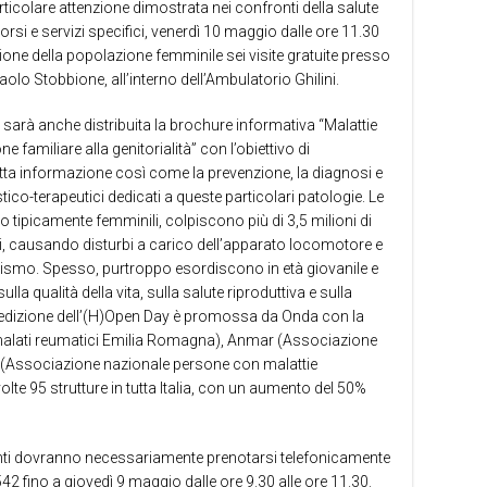
rticolare attenzione dimostrata nei confronti della salute
orsi e servizi specifici, venerdì 10 maggio dalle ore 11.30
zione della popolazione femminile sei visite gratuite presso
aolo Stobbione, all’interno dell’Ambulatorio Ghilini.
 sarà anche distribuita la brochure informativa “Malattie
 familiare alla genitorialità” con l’obiettivo di
ta informazione così come la prevenzione, la diagnosi e
tico-terapeutici dedicati a queste particolari patologie. Le
tipicamente femminili, colpiscono più di 3,5 milioni di
nti, causando disturbi a carico dell’apparato locomotore e
ganismo. Spesso, purtroppo esordiscono in età giovanile e
a qualità della vita, sulla salute riproduttiva e sulla
 edizione dell’(H)Open Day è promossa da Onda con la
malati reumatici Emilia Romagna), Anmar (Associazione
 (Associazione nazionale persone con malattie
lte 95 strutture in tutta Italia, con un aumento del 50%
e utenti dovranno necessariamente prenotarsi telefonicamente
2 fino a giovedì 9 maggio dalle ore 9.30 alle ore 11.30.