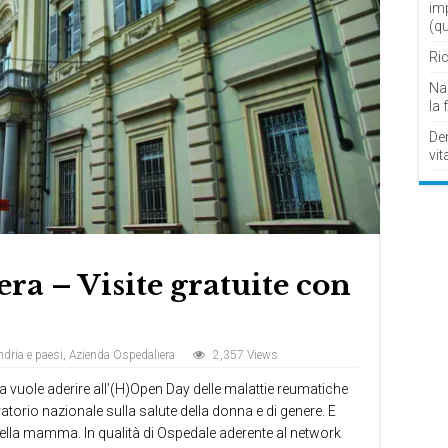
im
(q
Ric
Nau
la 
De
vit
ra – Visite gratuite con
dria e paesi
,
Azienda Ospedaliera
2,357 Views
 vuole aderire all’(H)Open Day delle malattie reumatiche
rio nazionale sulla salute della donna e di genere. E
ella mamma. In qualità di Ospedale aderente al network