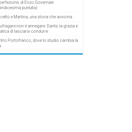
perfezione, di Enzo Governale
uindicesima puntata)
cetto e Martina, una storia che avvicina
fragare non è annegare: Dante, la grazia e
fatica di lasciarsi condurre
ntro Portofranco, dove lo studio cambia la
a