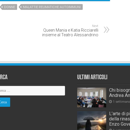
DONNE
MALATTIE REUMATICHE AUTOIMMUNI
Next
Queen Mania e Katia Ricciarelli
insieme al Teatro Alessandrino
erca
Ultimi Articoli
Chi bisogn
Andrea An
1 settiman
L’arte di 
della rina
Enzo Gove