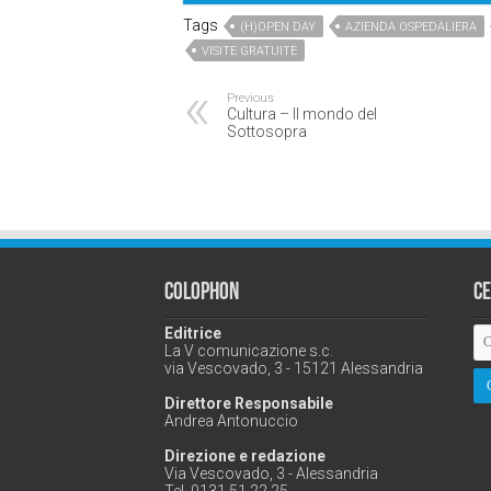
Tags
(H)OPEN DAY
AZIENDA OSPEDALIERA
VISITE GRATUITE
Previous
Cultura – Il mondo del
Sottosopra
Colophon
C
Editrice
La V comunicazione s.c.
via Vescovado, 3 - 15121 Alessandria
Direttore Responsabile
Andrea Antonuccio
Direzione e redazione
Via Vescovado, 3 - Alessandria