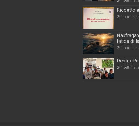
1 settiman
Riccetto e
1 settiman
Naufragare
fatica di 
1 settiman
Dentro Por
1 settiman
Powered by
WordPres