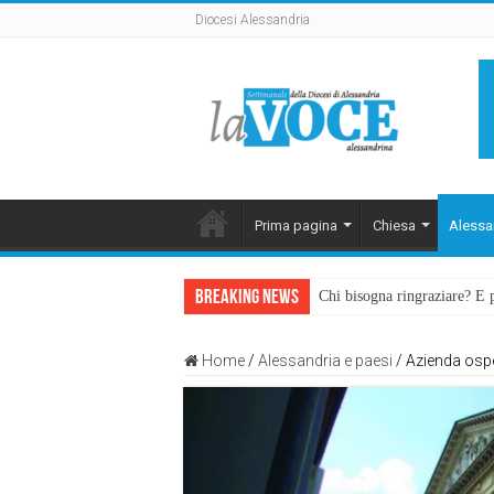
Diocesi Alessandria
Prima pagina
Chiesa
Alessa
Breaking News
Chi bisogna ringraziare? E 
Home
/
Alessandria e paesi
/
Azienda ospe