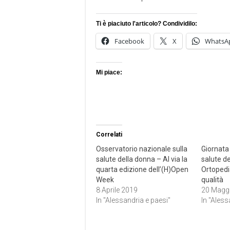
Ti è piaciuto l'articolo? Condividilo:
Facebook
X
WhatsA
Mi piace:
Correlati
Osservatorio nazionale sulla
Giornata
salute della donna – Al via la
salute d
quarta edizione dell’(H)Open
Ortopedi
Week
qualità
8 Aprile 2019
20 Magg
In "Alessandria e paesi"
In "Aless