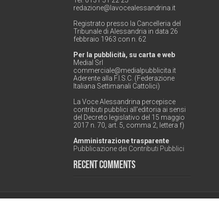
Tel. 0131 51 22 25
redazione@lavocealessandrina.it
Registrato presso la Cancelleria del
Tribunale di Alessandria in data 26
febbraio 1963 con n. 62
Per la pubblicità, su carta e web
Medial Srl
commerciale@medialpubblicita.it
Aderente alla F.I.S.C. (Federazione
Italiana Settimanali Cattolici)
La Voce Alessandrina percepisce
contributi pubblici all'editoria ai sensi
del Decreto legislativo del 15 maggio
2017 n. 70, art. 5, comma 2, lettera f)
Amministrazione trasparente
Pubblicazione dei Contributi Pubblici
Recent Comments
© Copyright 2026, All Rights Reserved