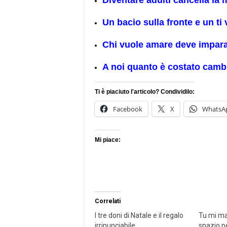
Diventare adulti cancella la
Un bacio sulla fronte e un ti
Chi vuole amare deve impara
A noi quanto è costato cambi
Ti è piaciuto l'articolo? Condividilo:
Facebook
X
WhatsA
Mi piace:
Correlati
I tre doni di Natale e il regalo
Tu mi ma
irrinunciabile
spazio p