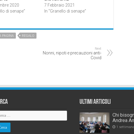
mbre 2020
7 Febbraio 2021
llo di senape"
In "Granello di senape"
A PAGINA
REGALO
Next
Nonni, nipoti e precauzioni anti-
Covid
erca
Ultimi Articoli
Chi bisogn
Andrea An
1 settiman