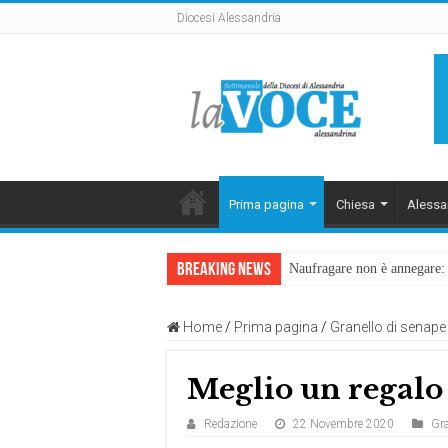
Diocesi Alessandria
Prima pagina
Chiesa
Alessa
Breaking News
Naufragare non è annegare: D
Home
/
Prima pagina
/
Granello di senape
Meglio un regalo
Redazione
22 Novembre 2020
Gra