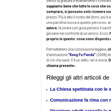
senso la gratuità è esattamente il contrario
sappiamo bene che tutte le cose che co
comprare, si possono solo ricevere c
prezzo. Più è alto il costo del dono, più 
una parolina nuova a questo percorso: a
valore
, fa vivere con gioia persino il sacri
giovane nei confronti di un amico. Ecco,
proprio in questo: cosa sono disposto 
Permettetemi una conclusione leggera,
c
d’animazione
“Kung Fu Panda”
(2008) dic
di ciò che sarà. C’è un detto: ieri è storia.
D
chiama presente
».
Rileggi gli altri articoli d
La Chiesa spettinata con le 
Comunicazione fa rima con r