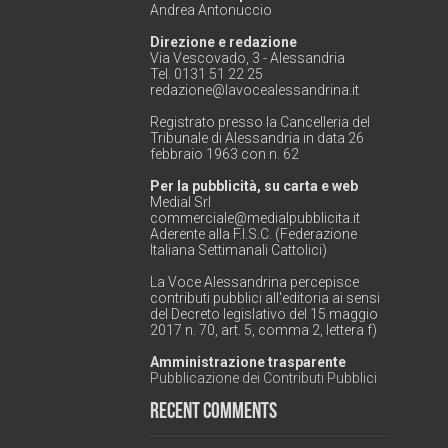
Andrea Antonuccio
Direzione e redazione
Via Vescovado, 3 - Alessandria
Tel. 0131 51 22 25
redazione@lavocealessandrina.it
Registrato presso la Cancelleria del
Tribunale di Alessandria in data 26
febbraio 1963 con n. 62
Per la pubblicità, su carta e web
Medial Srl
commerciale@medialpubblicita.it
Aderente alla F.I.S.C. (Federazione
Italiana Settimanali Cattolici)
La Voce Alessandrina percepisce
contributi pubblici all'editoria ai sensi
del Decreto legislativo del 15 maggio
2017 n. 70, art. 5, comma 2, lettera f)
Amministrazione trasparente
Pubblicazione dei Contributi Pubblici
Recent Comments