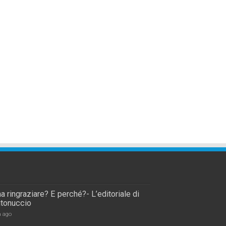
a ringraziare? E perché?- L’editoriale di
tonuccio
a ago