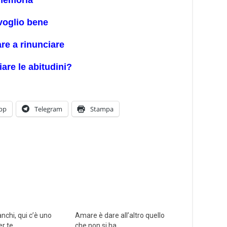
 memoria
 voglio bene
re a rinunciare
are le abitudini?
pp
Telegram
Stampa
nchi, qui c’è uno
Amare è dare all’altro quello
er te
che non si ha