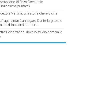
perfezione, di Enzo Governale
uindicesima puntata)
cetto e Martina, una storia che avvicina
fragare non è annegare: Dante, la grazia e
fatica di lasciarsi condurre
ntro Portofranco, dove lo studio cambia la
a