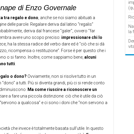
im
senape di Enzo Governale
(q
Ric
za tra regalo e dono
, anche se noi siamo abituati a
ine delle parole. Regalare deriva dal latino “regalis”
Nau
obabilmente, deriva dal francese “galer”, ovvero “far
la 
sembra avere uno scopo preciso:
impressionare chi lo
De
ece, ha la stessa radice del verbo dare ed è “ciò che si dà
vit
zzo, ricompensa o restituzione”. Forse è per questo che i
vono o si fanno. Inoltre, come sappiamo bene,
alcuni
ano tutti
.
regalo o dono?
Ovviamente, non si risolve tutto in un
“dono” a tutti. Più si diventa grandi, più ci si rende conto
i diminuiscono.
Ma come riuscire a riconoscere un
iare a fare una piccola distinzione: ciò che è utile da ciò
che “servono a qualcosa” e ci sono i doni che “non servono a
ocietà che invece è totalmente basata sull’utile. In questo