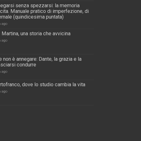
piegarsi senza spezzarsi: la memoria
scita. Manuale pratico di imperfezione, di
rnale (quindicesima puntata)
a ago
 Martina, una storia che avvicina
a ago
 non è annegare: Dante, la grazia e la
lasciarsi condurre
a ago
tofranco, dove lo studio cambia la vita
a ago