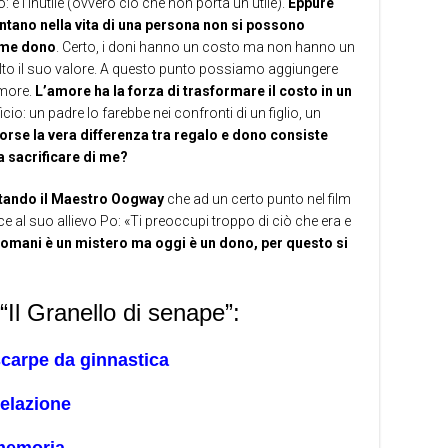
: è l’inutile (ovvero ciò che non porta un utile).
Eppure
ntano nella vita di una persona non si possono
ome dono
. Certo, i doni hanno un costo ma non hanno un
è alto il suo valore. A questo punto possiamo aggiungere
more.
L’amore ha la forza di trasformare il costo in un
ficio: un padre lo farebbe nei confronti di un figlio, un
forse la vera differenza tra regalo e dono consiste
a sacrificare di me?
itando il Maestro Oogway
che ad un certo punto nel film
e al suo allievo Po: «Ti preoccupi troppo di ciò che era e
omani è un mistero ma oggi è un dono, per questo si
e “Il Granello di senape”:
scarpe da ginnastica
elazione