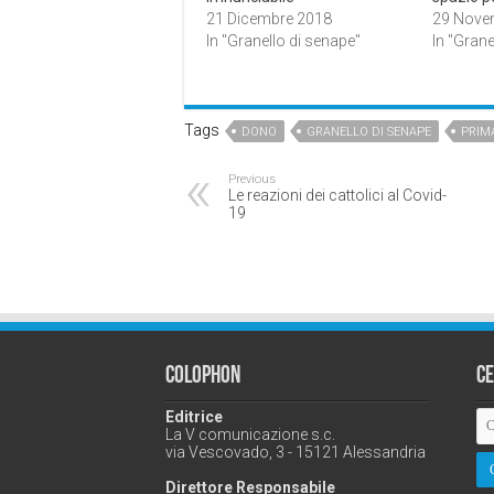
21 Dicembre 2018
29 Nove
In "Granello di senape"
In "Grane
Tags
DONO
GRANELLO DI SENAPE
PRIM
Previous
Le reazioni dei cattolici al Covid-
19
Colophon
C
Editrice
La V comunicazione s.c.
via Vescovado, 3 - 15121 Alessandria
Direttore Responsabile