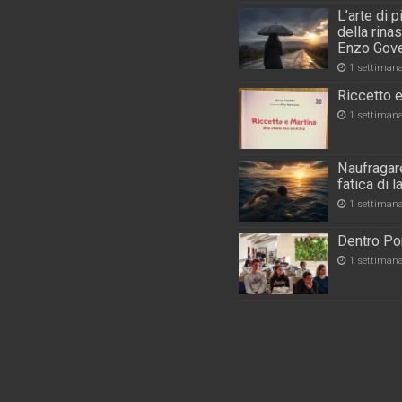
L’arte di 
della rina
Enzo Gove
1 settiman
Riccetto e
1 settiman
Naufragare
fatica di 
1 settiman
Dentro Por
1 settiman