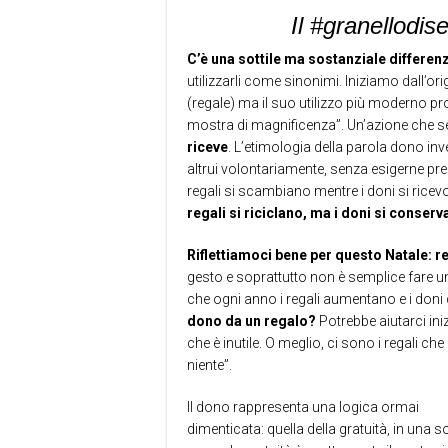
Il #granellodi
C’è una sottile ma sostanziale differen
utilizzarli come sinonimi. Iniziamo dall’orig
(regale) ma il suo utilizzo più moderno pr
mostra di magnificenza”. Un’azione che 
riceve
. L’etimologia della parola dono inv
altrui volontariamente, senza esigerne pre
regali si scambiano mentre i doni si rice
regali si riciclano, ma i doni si conserv
Riflettiamoci bene per questo Natale: 
gesto e soprattutto non è semplice fare un 
che ogni anno i regali aumentano e i don
dono da un regalo?
Potrebbe aiutarci iniz
che è inutile. O meglio, ci sono i regali 
niente”.
Il dono rappresenta una logica ormai
dimenticata: quella della gratuità, in una s