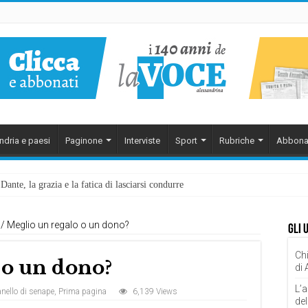
ndria e paesi
Paginone
Interviste
Sport
Rubriche
Abbona
ante, la grazia e la fatica di lasciarsi condurre
/
Meglio un regalo o un dono?
Gli 
Chi
 o un dono?
di
L’a
nello di senape
,
Prima pagina
6,139 Views
del