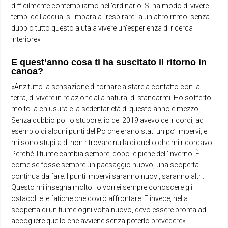
difficilmente contempliamo nell’ordinario. Si ha modo di vivere i
tempi dell’acqua, si impara a “respirare” a un altro ritmo: senza
dubbio tutto questo aiuta a vivere un’esperienza di ricerca
interiore».
E quest’anno cosa ti ha suscitato il ritorno in
canoa?
«Anzitutto la sensazione di tornare a stare a contatto con la
terra, di vivere in relazione alla natura, di stancarmi. Ho sofferto
molto la chiusura e la sedentarietà di questo anno e mezzo.
Senza dubbio poi lo stupore: io del 2019 avevo dei ricordi, ad
esempio di alcuni punti del Po che erano stati un po’ impervi, e
mi sono stupita di non ritrovare nulla di quello che mi ricordavo.
Perché il fiume cambia sempre, dopo le piene dell’inverno. È
come se fosse sempre un paesaggio nuovo, una scoperta
continua da fare. I punti impervi saranno nuovi, saranno altri.
Questo mi insegna molto: io vorrei sempre conoscere gli
ostacoli e le fatiche che dovrò affrontare. E invece, nella
scoperta di un fiume ogni volta nuovo, devo essere pronta ad
accogliere quello che avviene senza poterlo prevedere».