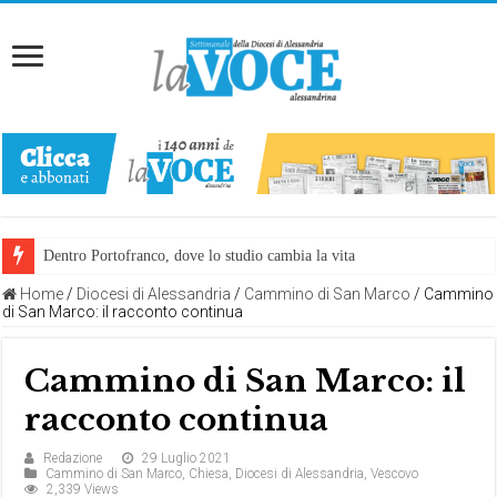
Dentro Portofranco, dove lo studio cambia la vita
Home
/
Diocesi di Alessandria
/
Cammino di San Marco
/
Cammino
di San Marco: il racconto continua
Cammino di San Marco: il
racconto continua
Redazione
29 Luglio 2021
Cammino di San Marco
,
Chiesa
,
Diocesi di Alessandria
,
Vescovo
2,339 Views