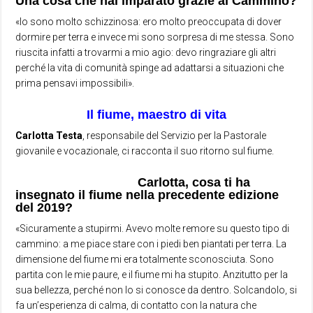
Una cosa che hai imparato grazie al Cammino?
«Io sono molto schizzinosa: ero molto preoccupata di dover
dormire per terra e invece mi sono sorpresa di me stessa. Sono
riuscita infatti a trovarmi a mio agio: devo ringraziare gli altri
perché la vita di comunità spinge ad adattarsi a situazioni che
prima pensavi impossibili».
Il fiume, maestro di vita
Carlotta Testa
, responsabile del Servizio per la Pastorale
giovanile e vocazionale, ci racconta il suo ritorno sul fiume.
Carlotta, cosa ti ha
insegnato il fiume nella precedente edizione
del 2019?
«Sicuramente a stupirmi. Avevo molte remore su questo tipo di
cammino: a me piace stare con i piedi ben piantati per terra. La
dimensione del fiume mi era totalmente sconosciuta. Sono
partita con le mie paure, e il fiume mi ha stupito. Anzitutto per la
sua bellezza, perché non lo si conosce da dentro. Solcandolo, si
fa un’esperienza di calma, di contatto con la natura che