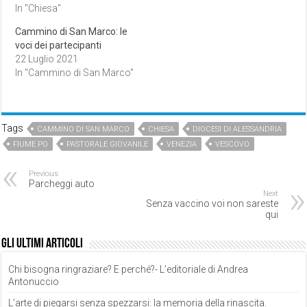
In "Chiesa"
Cammino di San Marco: le
voci dei partecipanti
22 Luglio 2021
In "Cammino di San Marco"
Tags
CAMMINO DI SAN MARCO
CHIESA
DIOCESI DI ALESSANDRIA
FIUME PO
PASTORALE GIOVANILE
VENEZIA
VESCOVO
Previous
Parcheggi auto
Next
Senza vaccino voi non sareste
qui
Gli ultimi articoli
Chi bisogna ringraziare? E perché?- L’editoriale di Andrea
Antonuccio
L’arte di piegarsi senza spezzarsi: la memoria della rinascita.