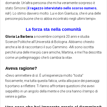
domande. Un’altra persona che mi ha veramente sorpreso è
stato Simone (
il ragazzo intervistato nello scorso numero
,
ndr
). Lo stimo davvero molto. Lui e don Gianluca, che è una delle
persone più buone che io abbia incontrato negli ultimi tempi».
La forza sta nella comunità
Gloria La Barbera
a novembre compirà 20 anni e studia
Scienze Politiche all’Università di Bologna. Abbiamo chiesto
anche a lei di raccontarci il suo Cammino. «Mi sono iscritta
perché una delle mie più care amiche, Martina, e me l’ha descritta
come un pellegrinaggio che ti cambia la vita».
Aveva ragione?
«Devo ammettere di sì. È un’esperienza molto “tosta”
fisicamente, ma tutta questa fatica, unita alla pace dei paesaggi
ti portano a riflettere. Ti fanno affrontare questioni che avevi
seppellito in un angolo della mente e che ora hanno il tempo di
venire a galla».