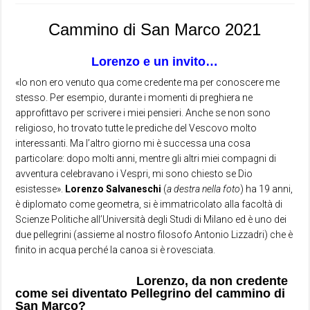
Cammino di San Marco 2021
Lorenzo e un invito…
«Io non ero venuto qua come credente ma per conoscere me
stesso. Per esempio, durante i momenti di preghiera ne
approfittavo per scrivere i miei pensieri. Anche se non sono
religioso, ho trovato tutte le prediche del Vescovo molto
interessanti. Ma l’altro giorno mi è successa una cosa
particolare: dopo molti anni, mentre gli altri miei compagni di
avventura celebravano i Vespri, mi sono chiesto se Dio
esistesse».
Lorenzo Salvaneschi
(
a destra nella foto
) ha 19 anni,
è diplomato come geometra, si è immatricolato alla facoltà di
Scienze Politiche all’Università degli Studi di Milano ed è uno dei
due pellegrini (assieme al nostro filosofo Antonio Lizzadri) che è
finito in acqua perché la canoa si è rovesciata.
Lorenzo, da non credente
come sei diventato Pellegrino del cammino di
San Marco?