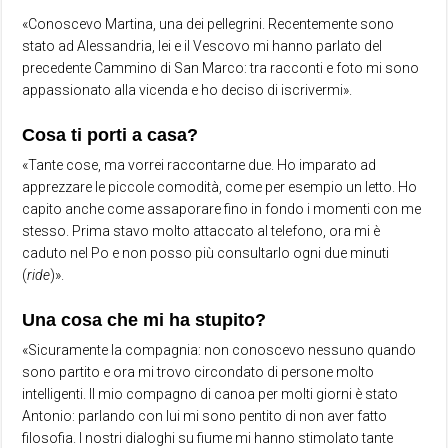
«Conoscevo Martina, una dei pellegrini. Recentemente sono
stato ad Alessandria, lei e il Vescovo mi hanno parlato del
precedente Cammino di San Marco: tra racconti e foto mi sono
appassionato alla vicenda e ho deciso di iscrivermi».
Cosa ti porti a casa?
«Tante cose, ma vorrei raccontarne due. Ho imparato ad
apprezzare le piccole comodità, come per esempio un letto. Ho
capito anche come assaporare fino in fondo i momenti con me
stesso. Prima stavo molto attaccato al telefono, ora mi è
caduto nel Po e non posso più consultarlo ogni due minuti
(
ride
)».
Una cosa che mi ha stupito?
«Sicuramente la compagnia: non conoscevo nessuno quando
sono partito e ora mi trovo circondato di persone molto
intelligenti. Il mio compagno di canoa per molti giorni è stato
Antonio: parlando con lui mi sono pentito di non aver fatto
filosofia. I nostri dialoghi su fiume mi hanno stimolato tante