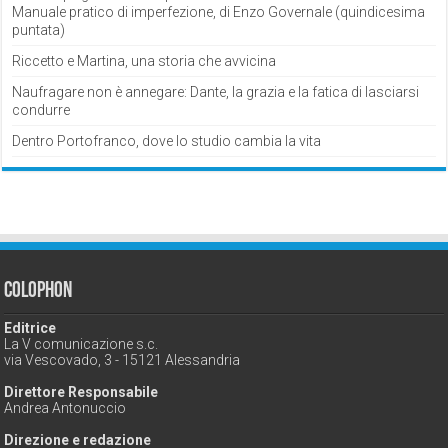
Manuale pratico di imperfezione, di Enzo Governale (quindicesima
puntata)
Riccetto e Martina, una storia che avvicina
Naufragare non è annegare: Dante, la grazia e la fatica di lasciarsi
condurre
Dentro Portofranco, dove lo studio cambia la vita
Colophon
Editrice
La V comunicazione s.c.
via Vescovado, 3 - 15121 Alessandria
Direttore Responsabile
Andrea Antonuccio
Direzione e redazione