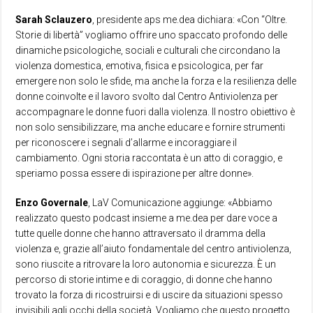
Sarah Sclauzero
, presidente aps me.dea dichiara: «Con “Oltre.
Storie di libertà” vogliamo offrire uno spaccato profondo delle
dinamiche psicologiche, sociali e culturali che circondano la
violenza domestica, emotiva, fisica e psicologica, per far
emergere non solo le sfide, ma anche la forza e la resilienza delle
donne coinvolte e il lavoro svolto dal Centro Antiviolenza per
accompagnare le donne fuori dalla violenza. Il nostro obiettivo è
non solo sensibilizzare, ma anche educare e fornire strumenti
per riconoscere i segnali d’allarme e incoraggiare il
cambiamento. Ogni storia raccontata è un atto di coraggio, e
speriamo possa essere di ispirazione per altre donne».
Enzo Governale
, LaV Comunicazione aggiunge: «Abbiamo
realizzato questo podcast insieme a me.dea per dare voce a
tutte quelle donne che hanno attraversato il dramma della
violenza e, grazie all’aiuto fondamentale del centro antiviolenza,
sono riuscite a ritrovare la loro autonomia e sicurezza. È un
percorso di storie intime e di coraggio, di donne che hanno
trovato la forza di ricostruirsi e di uscire da situazioni spesso
invisibili agli occhi della società. Vogliamo che questo progetto