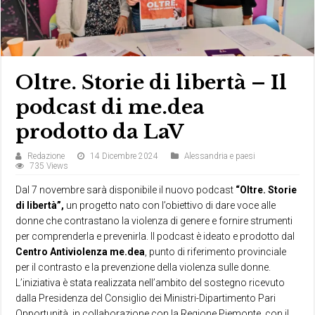
Oltre. Storie di libertà – Il
podcast di me.dea
prodotto da LaV
Redazione
14 Dicembre 2024
Alessandria e paesi
735 Views
Dal 7 novembre sarà disponibile il nuovo podcast
“Oltre. Storie
di libertà”,
un progetto nato con l’obiettivo di dare voce alle
donne che contrastano la violenza di genere e fornire strumenti
per comprenderla e prevenirla. Il podcast è ideato e prodotto dal
Centro Antiviolenza me.dea
, punto di riferimento provinciale
per il contrasto e la prevenzione della violenza sulle donne.
L’iniziativa è stata realizzata nell’ambito del sostegno ricevuto
dalla Presidenza del Consiglio dei Ministri-Dipartimento Pari
Opportunità, in collaborazione con la Regione Piemonte, con il