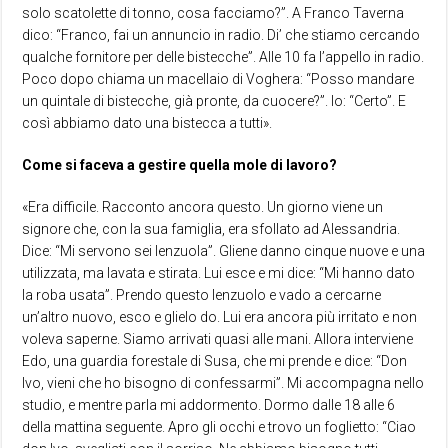
solo scatolette di tonno, cosa facciamo?”. A Franco Taverna
dico: “Franco, fai un annuncio in radio. Di’ che stiamo cercando
qualche fornitore per delle bistecche”. Alle 10 fa l’appello in radio.
Poco dopo chiama un macellaio di Voghera: “Posso mandare
un quintale di bistecche, già pronte, da cuocere?”. Io: “Certo”. E
così abbiamo dato una bistecca a tutti».
Come si faceva a gestire quella mole di lavoro?
«Era difficile. Racconto ancora questo. Un giorno viene un
signore che, con la sua famiglia, era sfollato ad Alessandria.
Dice: “Mi servono sei lenzuola”. Gliene danno cinque nuove e una
utilizzata, ma lavata e stirata. Lui esce e mi dice: “Mi hanno dato
la roba usata”. Prendo questo lenzuolo e vado a cercarne
un’altro nuovo, esco e glielo do. Lui era ancora più irritato e non
voleva saperne. Siamo arrivati quasi alle mani. Allora interviene
Edo, una guardia forestale di Susa, che mi prende e dice: “Don
Ivo, vieni che ho bisogno di confessarmi”. Mi accompagna nello
studio, e mentre parla mi addormento. Dormo dalle 18 alle 6
della mattina seguente. Apro gli occhi e trovo un foglietto: “Ciao