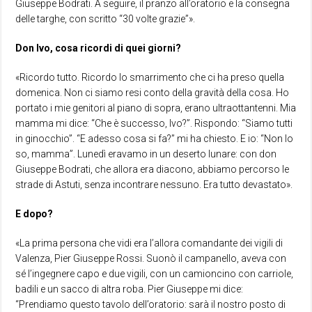
Giuseppe Bodrati. A seguire, il pranzo all’oratorio e la consegna
delle targhe, con scritto “30 volte grazie”».
Don Ivo, cosa ricordi di quei giorni?
«Ricordo tutto. Ricordo lo smarrimento che ci ha preso quella
domenica. Non ci siamo resi conto della gravità della cosa. Ho
portato i mie genitori al piano di sopra, erano ultraottantenni. Mia
mamma mi dice: “Che è successo, Ivo?”. Rispondo: “Siamo tutti
in ginocchio”. “E adesso cosa si fa?” mi ha chiesto. E io: “Non lo
so, mamma”. Lunedì eravamo in un deserto lunare: con don
Giuseppe Bodrati, che allora era diacono, abbiamo percorso le
strade di Astuti, senza incontrare nessuno. Era tutto devastato».
E dopo?
«La prima persona che vidi era l’allora comandante dei vigili di
Valenza, Pier Giuseppe Rossi. Suonò il campanello, aveva con
sé l’ingegnere capo e due vigili, con un camioncino con carriole,
badili e un sacco di altra roba. Pier Giuseppe mi dice:
“Prendiamo questo tavolo dell’oratorio: sarà il nostro posto di