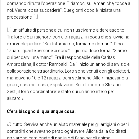
comando di tutta l’operazione. Tiriamoci su le maniche, tocca a
noi. Vedrai cosa succederà”. Due giorni dopo è iniziata una
processione, […]
[…] un affluire di persone a cui non riuscivamo a dare ascolto.
Tra loro c’è un signore, con altri ragazzi, in coda che si avvicina
e mi vuole parlare: “Se disturbiamo, torniamo domani”. Dico:
“Guardi quante persone ci sono”. Il giorno dopo torna: “Siamo
qui per darvi una mano”. Era il responsabile della Caritas
Ambrosiana, il dottor Rambaldi. Da lì iniziò un anno di servizio e
collaborazione straordinario. Loro sono venuti con gli obiettori,
mandavano 10 o 12 ragazzi ogni settimana. Alle 7 iniziavano a
girare, casa per casa, e spalavano. Su tutti ricordo Stefano
Sesti, il loro coordinatore: è stato qui un anno intero per
aiutarci».
C’era bisogno di qualunque cosa.
«Di tutto. Serviva anche un aiuto materiale per gli artigiani o per i
contadini che avevano perso ogni avere. Allora dalla Coldiretti
arrivarono camionate di paglia e di fieno per gli animali