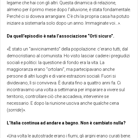
legame che hai con gli altri. Questa dinamica di relazione,
almeno per il primo mese dopo l’alluvione, è stata fondamentale.
Perché ci si doveva arrangiare. C’è chi la propria casa ha potuto
iniziare a sistemarla solo dopo un anno. Immaginate voi…».
Da quell’episodio è nata l’associazione “Orti sicuro”.
«È stato un “avvicinamento” della popolazione: c’erano tutti, dal
democristiano al comunista. Ho visto lasciar cadere i pregiudizi
sociali e politici: la questione di fondo era la vita. La
maggioranza erano “ortolani”, ma partecipavano anche
persone di altri luoghi e di varie estrazioni sociali. Fuori si
dividevano, lì si conviveva. È durata fino a quattro anni fa. Ci
incontravamo una volta a settimana per imparare a vivere sul
territorio, controllare ciò che accadeva, intervenire se
necessario. E dopo la riunione usciva anche qualche cena
(
sorride
)».
L’Italia continua ad andare a bagno. Non è cambiato nulla?
«Una volta le autostrade erano i fiumi, gli argini erano curati bene.