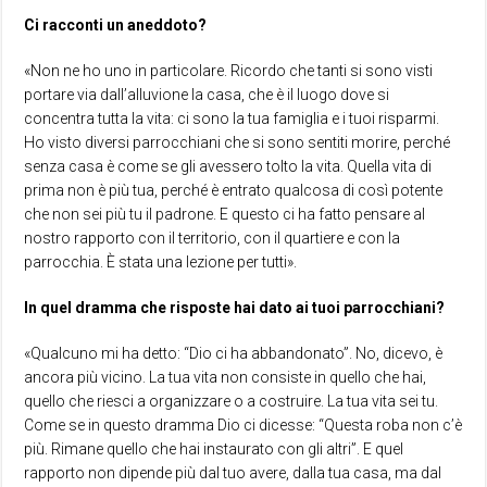
Ci racconti un aneddoto?
«Non ne ho uno in particolare. Ricordo che tanti si sono visti
portare via dall’alluvione la casa, che è il luogo dove si
concentra tutta la vita: ci sono la tua famiglia e i tuoi risparmi.
Ho visto diversi parrocchiani che si sono sentiti morire, perché
senza casa è come se gli avessero tolto la vita. Quella vita di
prima non è più tua, perché è entrato qualcosa di così potente
che non sei più tu il padrone. E questo ci ha fatto pensare al
nostro rapporto con il territorio, con il quartiere e con la
parrocchia. È stata una lezione per tutti».
In quel dramma che risposte hai dato ai tuoi parrocchiani?
«Qualcuno mi ha detto: “Dio ci ha abbandonato”. No, dicevo, è
ancora più vicino. La tua vita non consiste in quello che hai,
quello che riesci a organizzare o a costruire. La tua vita sei tu.
Come se in questo dramma Dio ci dicesse: “Questa roba non c’è
più. Rimane quello che hai instaurato con gli altri”. E quel
rapporto non dipende più dal tuo avere, dalla tua casa, ma dal