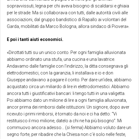
sopravvissuti, legna per chi aveva bisogno di scaldarsi e ghiaia
per le strade. Ma si collaborava con tutti, dalle autorità civili alle
associazioni, dal gruppo bandistico di Rapallo ai volontari del
Garda, mobilitati da Marco Bologna, allora sindaco di Piovera».
E poi i tanti aiuti economici.
«Dirottati tutti su un unico conto. Per ogni famiglia alluvionata
abbiamo ordinato una stufa, una cucina e una lavatrice.
Andavamo dalle famiglie con l’indirizzo, la ditta consegnava gli
elettrodomestici, con la garanzia, li installava e io e don
Giuseppe andavano a pagare il conto. Per dare un’idea, abbiamo
acquistato circa un miliardo di lire in elettrodomestici. Abbiamo
ancora tutti i giustificativi bancari: li tengo tutti in una valigetta.
Poi abbiamo dato un milione di lire a ogni famiglia alluvionata,
ancor prima dei rimborsi dalle istituzioni. Un signore, dopo aver
ricevuto i primi rimborsi, è tornato da noi e ci ha detto: “Vi
restituisco il mio milione, datelo a chi ne ha più bisogno”. Mi
commuovo ancora adesso… (
si ferma
) Abbiamo voluto dare un
segno forte, per ribadire che la Chiesa non c’è solo nelle feste,