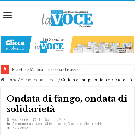
Riccetto e Martina, una storia che avvicina
Home
/
Alessandria e paesi
/
Ondata di fango, ondata di solidarietà
Ondata di fango, ondata di
solidarietà
Redazione
14 Dicembre 2024
Alessandria e paesi
,
Chiesa Locale
,
Diocesi di Alessandria
528 Views