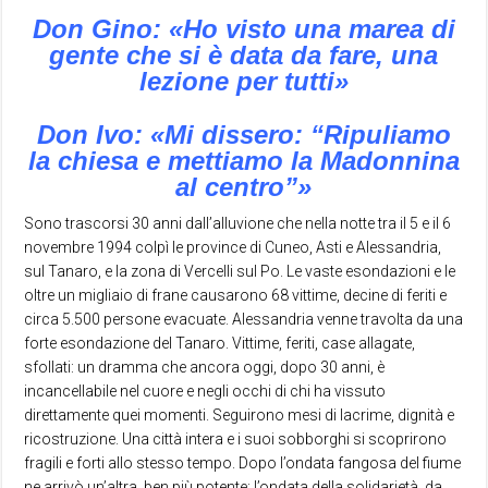
Don Gino: «Ho visto una marea di
gente che si è data da fare, una
lezione per tutti»
Don Ivo: «Mi dissero: “Ripuliamo
la chiesa e mettiamo la Madonnina
al centro”»
Sono trascorsi 30 anni dall’alluvione che nella notte tra il 5 e il 6
novembre 1994 colpì le province di Cuneo, Asti e Alessandria,
sul Tanaro, e la zona di Vercelli sul Po. Le vaste esondazioni e le
oltre un migliaio di frane causarono 68 vittime, decine di feriti e
circa 5.500 persone evacuate. Alessandria venne travolta da una
forte esondazione del Tanaro. Vittime, feriti, case allagate,
sfollati: un dramma che ancora oggi, dopo 30 anni, è
incancellabile nel cuore e negli occhi di chi ha vissuto
direttamente quei momenti. Seguirono mesi di lacrime, dignità e
ricostruzione. Una città intera e i suoi sobborghi si scoprirono
fragili e forti allo stesso tempo. Dopo l’ondata fangosa del fiume
ne arrivò un’altra, ben più potente: l’ondata della solidarietà, da