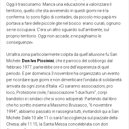
Oggi li trascuriamo. Manca una educazione a valorizzare il
territorio, quello che sta avvenendo in questi giorni ne è la
conferma. Io sono figlio di contadini, da piccolo mio papà mi
portava a fare delle piccole gite nel bosco: erano curati, ognuno
se ne occupava. C’era un altro sguardo sull’ambiente, sul
proprio territorio. Oggi non accade, e ne paghiamo le
conseguenze».
Un’altra zona particolarmente colpita da quell’alluvione fu San
Michele.
Don Ivo Piccinini
, che è parroco del sobborgo dal
febbraio 1977, parlerebbe ore e ore dell’esperienza di quel
periodo. E per domenica 3 novembre ha organizzato un evento
per ricordare quei giorni e non dimenticare l’ondata di solidarietà
arrivata da ogni zona d’Italia: «Ci saranno associazioni, pro
loco, Protezione civile, l’associazione “I due fiumi”, corpi
bandistici e i sindaci che si sono adoperati. Partendo dal libro
che ho scritto insieme a Massimo Brusasco, “6 novembre
1994”, abbiamo passato in rassegna tutti, invitandoli qui a San
Michele. Dalle 10 alle 11 ci sarà l’accoglienza sul piazzale della
Chiesa; alle 11.15, la Santa Messa concelebrata con don