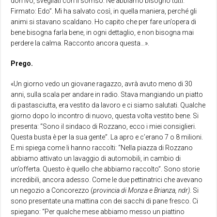
don Ivo, svegliati con il sorriso. Ne abbiamo bisogno tutti.
Firmato: Edo”. Mi ha salvato così, in quella maniera, perché gli
animi si stavano scaldano. Ho capito che per fare un’opera di
bene bisogna farla bene, in ogni dettaglio, e non bisogna mai
perdere la calma. Racconto ancora questa…».
Prego.
«Un giorno vedo un giovane ragazzo, avrà avuto meno di 30
anni, sulla scala per andare in radio. Stava mangiando un piatto
di pastasciutta, era vestito da lavoro e ci siamo salutati. Qualche
giorno dopo lo incontro di nuovo, questa volta vestito bene. Si
presenta: “Sono il sindaco di Rozzano, ecco i miei consiglieri.
Questa busta è per la sua gente”. La apro e c’erano 7 o 8 milioni.
E mi spiega come li hanno raccolti: “Nella piazza di Rozzano
abbiamo attivato un lavaggio di automobili, in cambio di
un’offerta. Questo è quello che abbiamo raccolto”. Sono storie
incredibili, ancora adesso. Come le due pettinatrici che avevano
un negozio a Concorezzo (
provincia di Monza e Brianza, ndr)
. Si
sono presentate una mattina con dei sacchi di pane fresco. Ci
spiegano: “Per qualche mese abbiamo messo un piattino