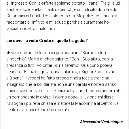
all’ingresso. Con le offerte abbiamo portato il pane”. Tra gli aiuti,
anche la solidarietà di tanti sacerdoti, e su tutti cito don Eraldo
Colombini di Lonate Pozzolo (Varese). Ma potrei continuare a
raccontare all’infinito, e mi scuso perché sicuramente ho
lasciato indietro qualcuno».
Lei dove ha visto Cristo in quella tragedia?
«È vero che ho detto ai miei parrocchiani: “Siamo tutti in
ginocchio”. Ma ho anche aggiunto: “Con il Suo aiuto, con la
presenza di tutti i volontari, ci rialzeremo”. Qualcuno poteva
pensare: “È una disgrazia, una calamità, il Signore non ci vuole
più bene”. Invece ci ha fatto crescere nella fede, perché ha
insegnato che la solidarietà non è una parola e non è a senso
unico: avete ricevuto e siete chiamati a dare. Ricordo ancora che
un comandante in divisa, il giorno dopo l’alluvione, mi disse:
“Bisogna ripulire la chiesa e mettere la Madonnina al centro. La
gente deve sapere che non è sola”».
Alessandro Venticinque