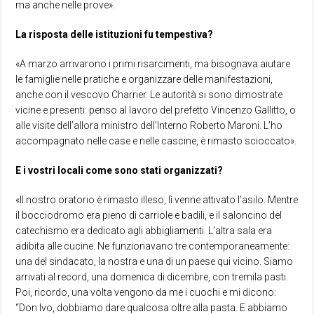
ma anche nelle prove».
La risposta delle istituzioni fu tempestiva?
«A marzo arrivarono i primi risarcimenti, ma bisognava aiutare
le famiglie nelle pratiche e organizzare delle manifestazioni,
anche con il vescovo Charrier. Le autorità si sono dimostrate
vicine e presenti: penso al lavoro del prefetto Vincenzo Gallitto, o
alle visite dell’allora ministro dell’Interno Roberto Maroni. L’ho
accompagnato nelle case e nelle cascine, è rimasto scioccato».
E i vostri locali come sono stati organizzati?
«Il nostro oratorio è rimasto illeso, lì venne attivato l’asilo. Mentre
il bocciodromo era pieno di carriole e badili, e il saloncino del
catechismo era dedicato agli abbigliamenti. L’altra sala era
adibita alle cucine. Ne funzionavano tre contemporaneamente:
una del sindacato, la nostra e una di un paese qui vicino. Siamo
arrivati al record, una domenica di dicembre, con tremila pasti.
Poi, ricordo, una volta vengono da me i cuochi e mi dicono:
“Don Ivo, dobbiamo dare qualcosa oltre alla pasta. E abbiamo