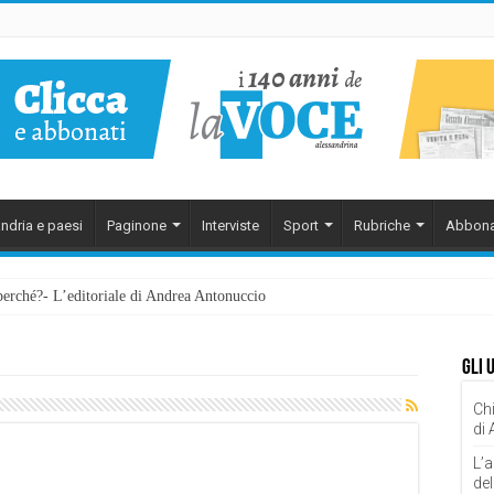
ndria e paesi
Paginone
Interviste
Sport
Rubriche
Abbona
perché?- L’editoriale di Andrea Antonuccio
Gli 
Chi
di
L’a
del