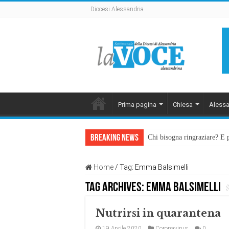
Diocesi Alessandria
Prima pagina
Chiesa
Alessa
Breaking News
Chi bisogna ringraziare? E 
Home
/
Tag:
Emma Balsimelli
Tag Archives:
Emma Balsimelli
Nutrirsi in quarantena
19 Aprile 2020
Coronavirus
0