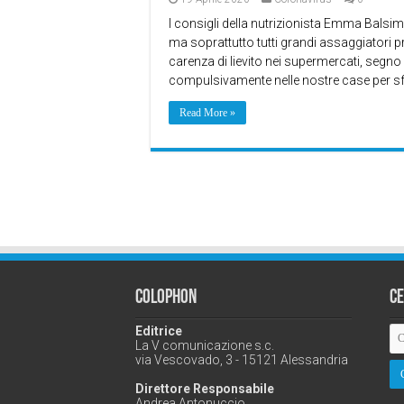
I consigli della nutrizionista Emma Balsimel
ma soprattutto tutti grandi assaggiatori p
carenza di lievito nei supermercati, segno 
compulsivamente nelle nostre case per sfu
Read More »
Colophon
C
Editrice
La V comunicazione s.c.
via Vescovado, 3 - 15121 Alessandria
Direttore Responsabile
Andrea Antonuccio