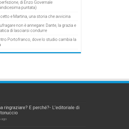
perfezione, di Enzo Governale
uindicesima puntata)
cetto e Martina, una storia che avvicina
fragare non è annegare: Dante, la grazia e
fatica di lasciarsi condurre
ntro Portofranco, dove lo studio cambia la
a
a ringraziare? E perché?- L’editoriale di
tonuccio
a ago