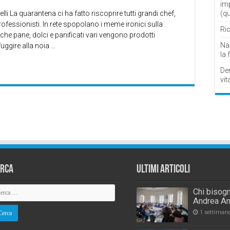
im
li La quarantena ci ha fatto riscoprire tutti grandi chef,
(q
rofessionisti. In rete spopolano i meme ironici sulla
Ric
che pane, dolci e panificati vari vengono prodotti
Nau
ggire alla noia …
la 
De
vit
erca
Ultimi Articoli
Chi bisogn
Andrea An
1 settiman