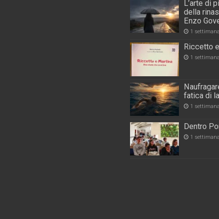
L’arte di 
della rina
Enzo Gove
1 settiman
Riccetto e
1 settiman
Naufragare
fatica di 
1 settiman
Dentro Por
1 settiman