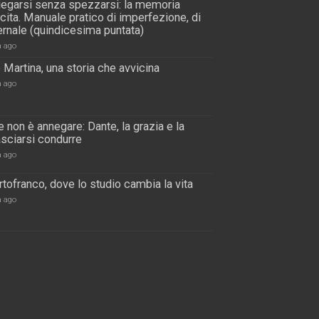
piegarsi senza spezzarsi: la memoria
scita. Manuale pratico di imperfezione, di
rnale (quindicesima puntata)
a ago
 Martina, una storia che avvicina
a ago
 non è annegare: Dante, la grazia e la
lasciarsi condurre
a ago
tofranco, dove lo studio cambia la vita
a ago