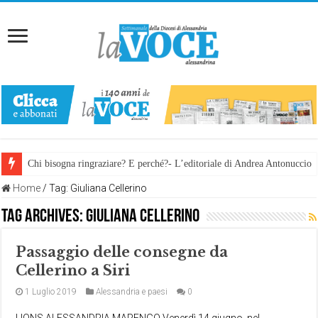
Chi bisogna ringraziare? E perché?- L’editoriale di Andrea Antonuccio
Home
/
Tag:
Giuliana Cellerino
Tag Archives:
Giuliana Cellerino
Passaggio delle consegne da
Cellerino a Siri
1 Luglio 2019
Alessandria e paesi
0
LIONS ALESSANDRIA MARENGO Venerdì 14 giugno, nel