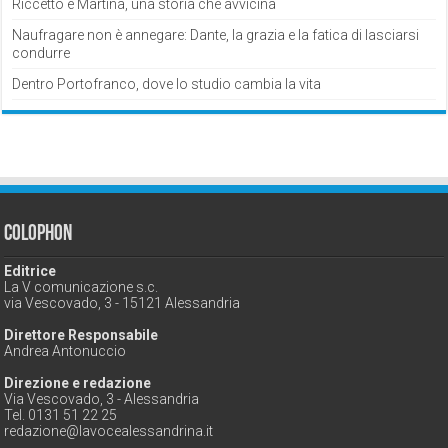
Riccetto e Martina, una storia che avvicina
Naufragare non è annegare: Dante, la grazia e la fatica di lasciarsi
condurre
Dentro Portofranco, dove lo studio cambia la vita
Colophon
Editrice
La V comunicazione s.c.
via Vescovado, 3 - 15121 Alessandria
Direttore Responsabile
Andrea Antonuccio
Direzione e redazione
Via Vescovado, 3 - Alessandria
Tel. 0131 51 22 25
redazione@lavocealessandrina.it