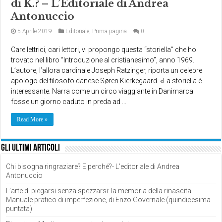
di K.? – L’Editoriale di Andrea
Antonuccio
5 Aprile 2019
Editoriale
,
Prima pagina
0
Care lettrici, cari lettori, vi propongo questa “storiella” che ho
trovato nel libro “Introduzione al cristianesimo”, anno 1969.
L’autore, l’allora cardinale Joseph Ratzinger, riporta un celebre
apologo del filosofo danese Søren Kierkegaard. «La storiella è
interessante. Narra come un circo viaggiante in Danimarca
fosse un giorno caduto in preda ad …
Read More »
Gli ultimi articoli
Chi bisogna ringraziare? E perché?- L’editoriale di Andrea
Antonuccio
L’arte di piegarsi senza spezzarsi: la memoria della rinascita.
Manuale pratico di imperfezione, di Enzo Governale (quindicesima
puntata)