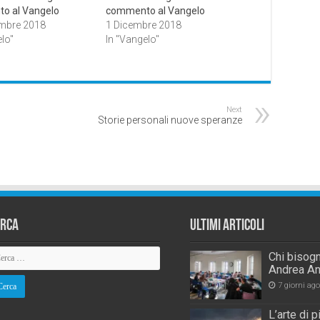
o al Vangelo
commento al Vangelo
mbre 2018
1 Dicembre 2018
lo"
In "Vangelo"
Next
Storie personali nuove speranze
erca
Ultimi Articoli
Chi bisogn
Andrea An
7 giorni ago
L’arte di 