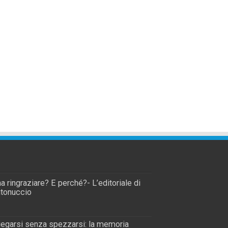
a ringraziare? E perché?- L’editoriale di
tonuccio
piegarsi senza spezzarsi: la memoria