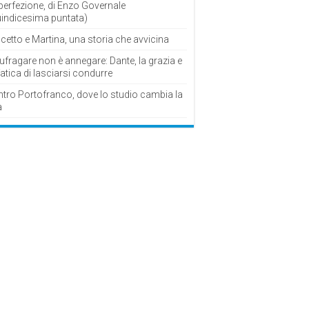
perfezione, di Enzo Governale
uindicesima puntata)
cetto e Martina, una storia che avvicina
fragare non è annegare: Dante, la grazia e
fatica di lasciarsi condurre
ntro Portofranco, dove lo studio cambia la
a