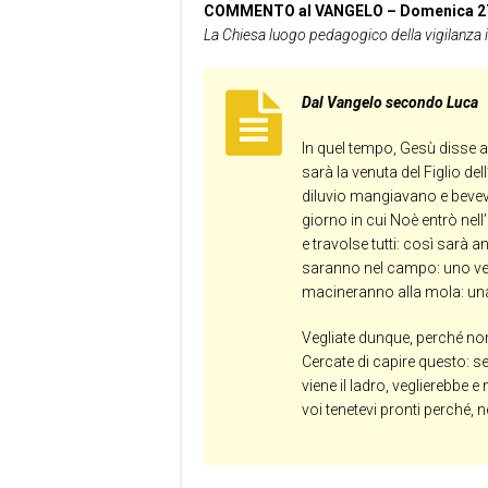
COMMENTO al VANGELO – Domenica 2
La Chiesa luogo pedagogico della vigilanza i
Dal Vangelo secondo Luca
In quel tempo, Gesù disse a
sarà la venuta del Figlio del
diluvio mangiavano e bevev
giorno in cui Noè entrò nell’
e travolse tutti: così sarà 
saranno nel campo: uno verr
macineranno alla mola: una v
Vegliate dunque, perché non
Cercate di capire questo: s
viene il ladro, veglierebbe
voi tenetevi pronti perché, 