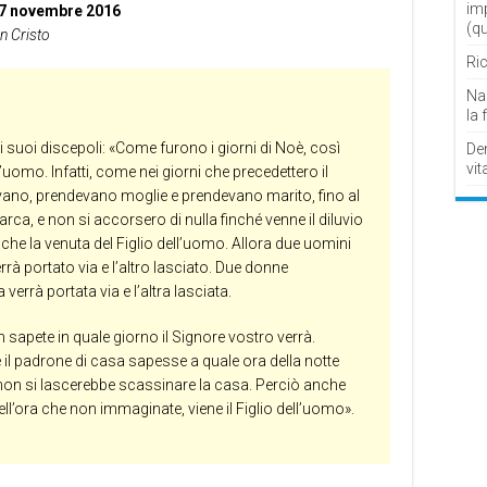
im
7 novembre 2016
(q
n Cristo
Ric
Nau
la 
i suoi discepoli: «Come furono i giorni di Noè, così
De
vit
l’uomo. Infatti, come nei giorni che precedettero il
ano, prendevano moglie e prendevano marito, fino al
arca, e non si accorsero di nulla finché venne il diluvio
anche la venuta del Figlio dell’uomo. Allora due uomini
à portato via e l’altro lasciato. Due donne
errà portata via e l’altra lasciata.
 sapete in quale giorno il Signore vostro verrà.
e il padrone di casa sapesse a quale ora della notte
 e non si lascerebbe scassinare la casa. Perciò anche
nell’ora che non immaginate, viene il Figlio dell’uomo».