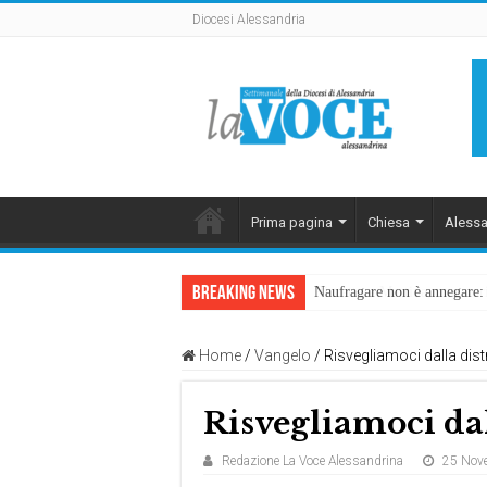
Diocesi Alessandria
Prima pagina
Chiesa
Alessa
Breaking News
Naufragare non è annegare: D
Home
/
Vangelo
/
Risvegliamoci dalla dis
Risvegliamoci dal
Redazione La Voce Alessandrina
25 Nov