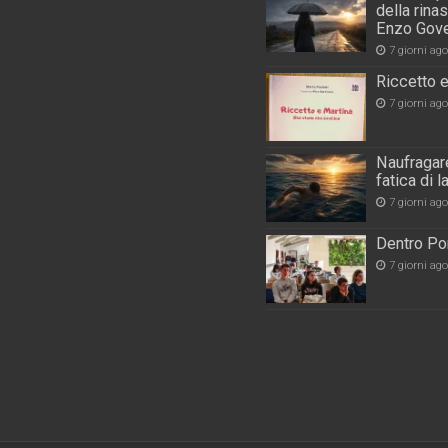
della rina
Enzo Gove
7 giorni ago
Riccetto e
7 giorni ago
Naufragare
fatica di 
7 giorni ago
Dentro Por
7 giorni ago