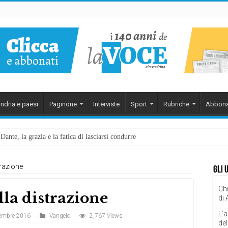
ndria e paesi
Paginone
Interviste
Sport
Rubriche
Abbona
ante, la grazia e la fatica di lasciarsi condurre
trazione
Gli 
Chi
la distrazione
di
L’a
embre 2016
Vangelo
2,767 Views
del