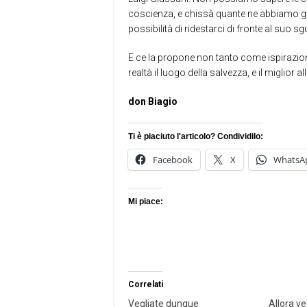
coscienza, e chissà quante ne abbiamo già
possibilità di ridestarci di fronte al suo s
E ce la propone non tanto come ispirazione 
realtà il luogo della salvezza, e il miglior a
don Biagio
Ti è piaciuto l'articolo? Condividilo:
Facebook
X
WhatsA
Mi piace:
Correlati
Vegliate dunque
Allora ved