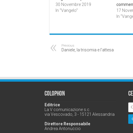
30 Novembre 2019
comment
In "Vangelo"
17 Nove
In "Vange
Previous
Daniele, la trisomia e l’attesa
Colophon
C
Editrice
La V comunicazione s.c.
via Vescovado, 3 - 15121 Alessandria
Direttore Responsabile
Andrea Antonuccio