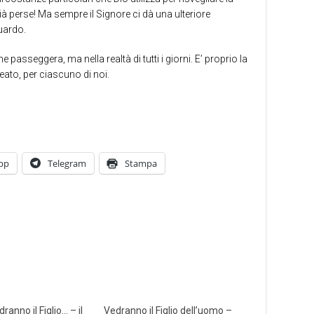
 perse! Ma sempre il Signore ci dà una ulteriore
guardo.
passeggera, ma nella realtà di tutti i giorni. E’ proprio la
lleato, per ciascuno di noi.
pp
Telegram
Stampa
ranno il Figlio… – il
Vedranno il Figlio dell’uomo –