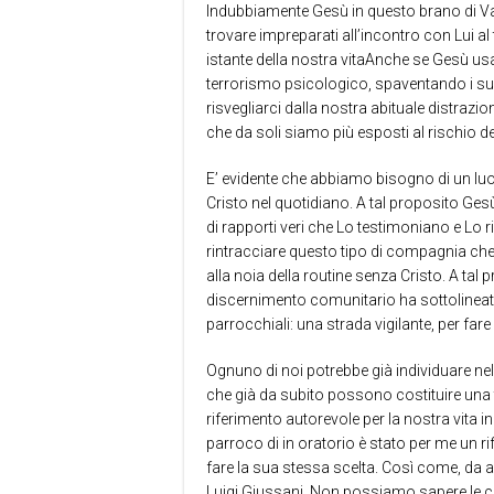
Indubbiamente Gesù in questo brano di Vang
trovare impreparati all’incontro con Lui al
istante della nostra vitaAnche se Gesù usa
terrorismo psicologico, spaventando i suoi 
risvegliarci dalla nostra abituale distra
che da soli siamo più esposti al rischio del
E’ evidente che abbiamo bisogno di un lu
Cristo nel quotidiano. A tal proposito Ge
di rapporti veri che Lo testimoniano e Lo 
rintracciare questo tipo di compagnia che 
alla noia della routine senza Cristo. A tal 
discernimento comunitario ha sottolinea
parrocchiali: una strada vigilante, per fa
Ognuno di noi potrebbe già individuare nell
che già da subito possono costituire una 
riferimento autorevole per la nostra vita 
parroco di in oratorio è stato per me un r
fare la sua stessa scelta. Così come, da a
Luigi Giussani. Non possiamo sapere le circ