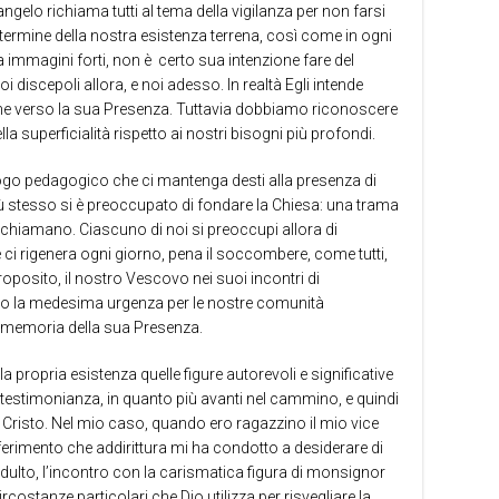
elo richiama tutti al tema della vigilanza per non farsi
 termine della nostra esistenza terrena, così come in ogni
 immagini forti, non è
certo sua intenzione fare del
discepoli allora, e noi adesso. In realtà Egli intende
zione verso la sua Presenza. Tuttavia dobbiamo riconoscere
la superficialità rispetto ai nostri bisogni più profondi.
ogo pedagogico che ci mantenga desti alla presenza di
sù stesso si è preoccupato di fondare la Chiesa: una trama
richiamano. Ciascuno di noi si preoccupi allora di
ci rigenera ogni giorno, pena il soccombere, come tutti,
proposito, il nostro Vescovo nei suoi incontri di
to la medesima urgenza per le nostre comunità
re memoria della sua Presenza.
a propria esistenza quelle figure autorevoli e significative
testimonianza, in quanto più avanti nel cammino, e quindi
in Cristo. Nel mio caso, quando ero ragazzino il mio vice
iferimento che addirittura mi ha condotto a desiderare di
dulto, l’incontro con la carismatica figura di monsignor
ostanze particolari che Dio utilizza per risvegliare la