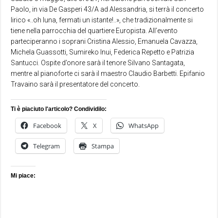
Paolo, in via De Gasperi 43/A ad Alessandria, si terrà il concerto
lirico «..oh luna, fermati un istante!..», che tradizionalmente si
tiene nella parrocchia del quartiere Europista. All’evento
parteciperanno i soprani Cristina Alessio, Emanuela Cavazza,
Michela Guassotti, Sumireko Inui, Federica Repetto e Patrizia
Santucci. Ospite d’onore sarà il tenore Silvano Santagata,
mentre al pianoforte ci sarà il maestro Claudio Barbetti. Epifanio
Travaino sarà il presentatore del concerto.
Ti è piaciuto l'articolo? Condividilo:
Facebook
X
WhatsApp
Telegram
Stampa
Mi piace: