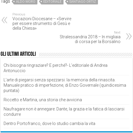
Tags
ALDO MORO
EDITORIALE
SANTIAGO ORTIZ
Previous
Vocazioni Diocesane – «Servire
per essere strumento di Gesù e
della Chiesa»
Next
Stralessandria 2018 – In migliaia
di corsa per la Borsalino
Gli ultimi articoli
Chi bisogna ringraziare? E perché?- L’editoriale di Andrea
Antonuccio
L’arte di piegarsi senza spezzarsi: la memoria della rinascita.
Manuale pratico di imperfezione, di Enzo Governale (quindicesima
puntata)
Riccetto e Martina, una storia che avvicina
Naufragare non è annegare: Dante, la grazia e la fatica di lasciarsi
condurre
Dentro Portofranco, dove lo studio cambia la vita