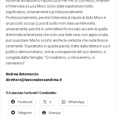
rivolte all’amatissimo nipote Luca. Per me, lo confesso, le lettere
e l’intervista a Luca Moro sono state esperienze molto
significative, umanamente e professionalmente.
Professionalmente, perché l’intervista al nipote di Aldo Moro è
un piccolo scoop (Luca di solito non rilascia interviste);
umanamente, perché in certe lettere ho trovato accenti di quella
drammatica tenerezza che solo una fede vera, non appiccicata,
può suscitare. Ma ho scorto anche la certezza che nulla finisce
veramente. Soprattutto in queste parole, tratte dalla lettera in cui il
politico democristiano, ormai consapevole del suo destino, si
congeda dalla famiglia: “Ci rivedremo, ci ritroveremo, ci
riameremo”.
Andrea Antonuccio
direttore@lavocealessandrina.it
Ti è piaciuto l'articolo? Condividilo:
Facebook
X
WhatsApp
Telegram
Stampa