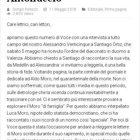
Giorgio Ferrazzi
11 Maggio 2018
Editoriale
,
Prima pagina
2,850 Views
Care lettrici, cari lettori,
apriamo questo numero di Voce con una intervista a tutto
campo del nostro Alessandro Venticinque a Santiago Ortiz, che
sabato 5 maggio ha ricevuto l’ordine del diaconato in duomo a
Valenza. Abbiamo chiesto a Santiago di raccontarci la sua vita,
da Medellín ad Alessandria: vi invitiamo a leggerla, è una bella
storia di fede. Voltando pagina, la parte centrale del giornale è
dedicata ad Aldo Moro, nel quarantennale della morte. Non ci
siamo soffermati, come quasi tutti i media in questo periodo,
sulle dietrologie che la vicenda continua inevitabilmente a
trascinare con sé. Ci è sembrato più interessante provare a
esplorare il Moro “di famiglia”. Per questo abbiamo interpellato
Luca Moro, nipote dello statista democristiano, che ci ha
raccontato i suoi ricordi di un nonno così “speciale”. Per noi di
Voce questa è stata l’occasione per andare a rileggere le lettere
di Moro scritte durante il suo rapimento, in special modo quelle