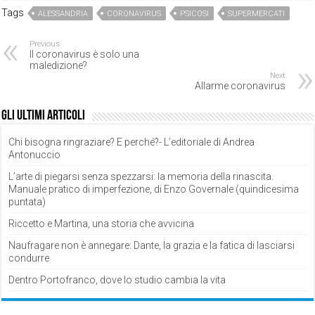
Tags
ALESSANDRIA
CORONAVIRUS
PSICOSI
SUPERMERCATI
Previous
Il coronavirus è solo una
maledizione?
Next
Allarme coronavirus
Gli ultimi articoli
Chi bisogna ringraziare? E perché?- L’editoriale di Andrea
Antonuccio
L’arte di piegarsi senza spezzarsi: la memoria della rinascita.
Manuale pratico di imperfezione, di Enzo Governale (quindicesima
puntata)
Riccetto e Martina, una storia che avvicina
Naufragare non è annegare: Dante, la grazia e la fatica di lasciarsi
condurre
Dentro Portofranco, dove lo studio cambia la vita