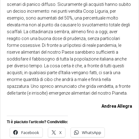
scenari di panico diffuso. Sicuramente gli acquisti hanno subito
un deciso incremento: nei punti vendita Coop Liguria, per
esempio, sono aumentati del 50%, una percentuale molto
elevata ma non al punto da causare lo svuotamento totale degli
scaffali. La cittadinanza sembra, almeno fino a oggi, aver
reagito con una buona dose di prudenza, senza particolari
forme ossessive. Di fronte a un’ipotesi di reale pandemia, le
riserve alimentari del nostro Paese sarebbero sufficienti a
soddisfare il fabbisogno di tutta la popolazione italiana anche
per diverso tempo. La cosa certa è che, a fronte di tutti questi
acquisti, in qualsiasi parte d’Italia vengano fatti, ci sarà una
enorme quantità di cibo che andrà a male e finirà nella
spazzatura. Uno spreco annunciato che grida vendetta, a fronte
delle tante (e irrisolte) emergenze alimentari del nostro Pianeta.
Andrea Allegra
Ti è piaciuto l'articolo? Condividilo:
Facebook
X
WhatsApp