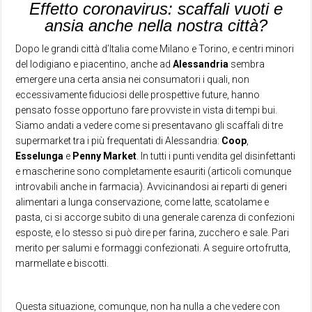
Effetto coronavirus: scaffali vuoti e
ansia anche nella nostra città?
Dopo le grandi città d’Italia come Milano e Torino, e centri minori
del lodigiano e piacentino, anche ad
Alessandria
sembra
emergere una certa ansia nei consumatori i quali, non
eccessivamente fiduciosi delle prospettive future, hanno
pensato fosse opportuno fare provviste in vista di tempi bui.
Siamo andati a vedere come si presentavano gli scaffali di tre
supermarket tra i più frequentati di Alessandria:
Coop
,
Esselunga
e
Penny
Market
. In tutti i punti vendita gel disinfettanti
e mascherine sono completamente esauriti (articoli comunque
introvabili anche in farmacia). Avvicinandosi ai reparti di generi
alimentari a lunga conservazione, come latte, scatolame e
pasta, ci si accorge subito di una generale carenza di confezioni
esposte, e lo stesso si può dire per farina, zucchero e sale. Pari
merito per salumi e formaggi confezionati. A seguire ortofrutta,
marmellate e biscotti.
Questa situazione, comunque, non ha nulla a che vedere con