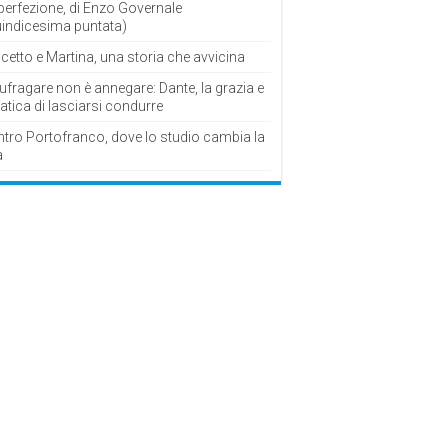
perfezione, di Enzo Governale
uindicesima puntata)
cetto e Martina, una storia che avvicina
fragare non è annegare: Dante, la grazia e
fatica di lasciarsi condurre
ntro Portofranco, dove lo studio cambia la
a