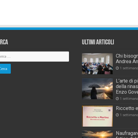
erca
Ultimi Articoli
Chi bisogn
Andrea An
1 settiman
L’arte di 
della rina
Enzo Gove
1 settiman
Riccetto e
1 settiman
Naufragare