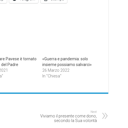
re Pavese è tornato
«Guerra e pandemia: solo
a del Padre
insieme possiamo salvarci»
 2021
26 Marzo 2022
a"
In "Chiesa"
Next
Viviamo il presente come dono,
secondo la Sua volontà