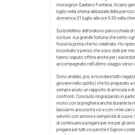
monsignor Gaetano Fontana, Vicario genera
luglio nella chiesa abbaziale della parroc
domenica 31 luglio alle ore 9.30 nella ch
Sul bollettino dell’oratorio parrocchiale d
scrisse: «La grande fortuna che sento og
fosse la prima che ho celebrato. Ho ripens
incontrato e penso che sono stati per me 
hanno saputo offrire anche per i sacerdoti.
accompagnato nell’ultimo viaggio verso il
Sono andato, poi, a ricordare tutti i ragaz
giovane nello spirito) che ho preparato a ri
sempre avuto un rapporto di amicizia e di
confronti. Concludo ringraziando in parti
vicino con la preghiera anche durante la m
lasciarmi ancora tra voi e con i miei car
servirlo con amore e semplicità di cuore.
di continuare a pregare per me per gli ann
pregare per tutti voi perché il Signori cont