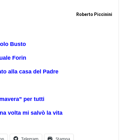
Roberto Piccinini
aolo Busto
uale Forin
to alla casa del Padre
mavera” per tutti
na volta mi salvò la vita
pp
Telegram
Stampa