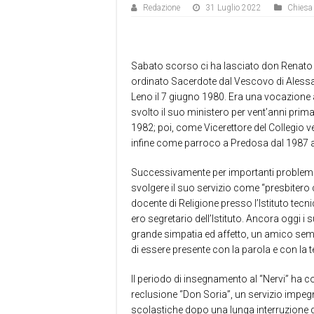
Redazione
31 Luglio 2022
Chiesa
Sabato scorso ci ha lasciato don Renato L
ordinato Sacerdote dal Vescovo di Alessa
Leno il 7 giugno 1980. Era una vocazione a
svolto il suo ministero per vent’anni pri
1982; poi, come Vicerettore del Collegio 
infine come parroco a Predosa dal 1987 a
Successivamente per importanti problemi d
svolgere il suo servizio come “presbitero 
docente di Religione presso l’Istituto tecni
ero segretario dell’Istituto. Ancora oggi 
grande simpatia ed affetto, un amico sem
di essere presente con la parola e con la 
Il periodo di insegnamento al “Nervi” ha c
reclusione “Don Soria”, un servizio impegna
scolastiche dopo una lunga interruzione dov