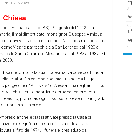
im
1,986 Views
(q
Chiesa
Ric
Nau
oda. Era nato a Leno (BS) il 9 agosto del 1943 e fu
la 
ndria, il mai dimenticato, monsignor Giuseppe Almici, a
De
dulta, aveva lavorato in fabbrica. Nella nostra Diocesi ha
vit
ma come Vicario parrocchiale a San Lorenzo dal 1980 al
vescovile Santa Chiara ad Alessandria dal 1982 al 1987; ed
l 2000.
i salute tornò nella sua diocesi nativa dove continuò a
collaboratore” in varie parrocchie. Fu anche a lungo
co per geometri “P. L. Nervi” di Alessandria negli anni in cui
i suoi vecchi alunni lo ricordano come educatore, con
pre vicino, pronto ad ogni discussione e sempre in grado
testimonianza, un prete.
ompreso anche le classi attivate presso la Casa di
tivo che segnò la ripresa definitiva delle attività
uta ai fatti del 1974. Il funerale, presieduto da