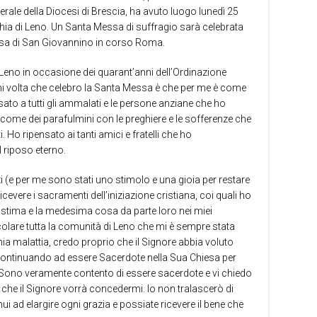
le della Diocesi di Brescia, ha avuto luogo lunedì 25
chia di Leno. Un Santa Messa di suffragio sarà celebrata
iesa di San Giovannino in corso Roma.
i Leno in occasione dei quarant’anni dell’Ordinazione
ni volta che celebro la Santa Messa è che per me è come
ato a tutti gli ammalati e le persone anziane che ho
come dei parafulmini con le preghiere e le sofferenze che
 Ho ripensato ai tanti amici e fratelli che ho
 riposo eterno.
zi (e per me sono stati uno stimolo e una gioia per restare
cevere i sacramenti dell’iniziazione cristiana, coi quali ho
 stima e la medesima cosa da parte loro nei miei
colare tutta la comunità di Leno che mi è sempre stata
ia malattia, credo proprio che il Signore abbia voluto
i continuando ad essere Sacerdote nella Sua Chiesa per
 Sono veramente contento di essere sacerdote e vi chiedo
i che il Signore vorrà concedermi. Io non tralascerò di
inui ad elargire ogni grazia e possiate ricevere il bene che