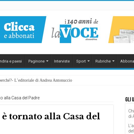
ndria e paesi
Paginone
Interviste
Sport
Rubriche
Abbona
perché?- L’editoriale di Andrea Antonuccio
o alla Casa del Padre
Gli 
Chi
 tornato alla Casa del
di
L’a
del