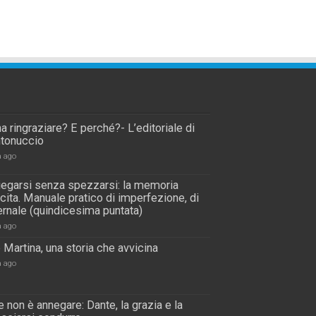
a ringraziare? E perché?- L’editoriale di
tonuccio
a ago
piegarsi senza spezzarsi: la memoria
scita. Manuale pratico di imperfezione, di
rnale (quindicesima puntata)
a ago
 Martina, una storia che avvicina
a ago
 non è annegare: Dante, la grazia e la