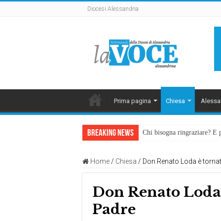
Diocesi Alessandria
Prima pagina
Chiesa
Alessa
Breaking News
Chi bisogna ringraziare? E 
Home
/
Chiesa
/
Don Renato Loda è tornat
Don Renato Loda è
Padre