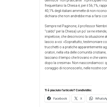
definisce “non praticante”. Il principale mo
frequentano la Chiesa è, per il 56,1%, rapp
40,1% degli italiani ammette di non riconos
dichiara che non andrebbe mai a farsi cons
Sempre nel Paginone, il professor Nembrin
“caldo” per la Chiesa) un po’ se ne intende,
impietose, che descrivono la situazione at
lascio a voi: «Soprattutto, testimoniare co
trucchetti o a pratiche apparentemente a
oratori, nella vita delle comunità cristi
lasciano il tempo che trovano e che vann
dopo la cresima». Non nascondiamoci: quel
coraggio di riconoscerlo, nelle nostre co
Ti è piaciuto l'articolo? Condividilo:
Facebook
X
WhatsA