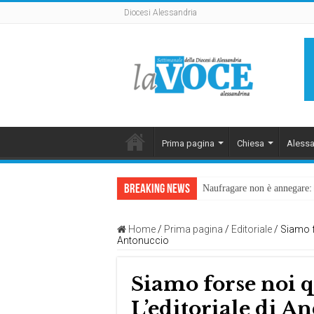
Diocesi Alessandria
Prima pagina
Chiesa
Alessa
Breaking News
Naufragare non è annegare: D
Home
/
Prima pagina
/
Editoriale
/
Siamo fo
Antonuccio
Siamo forse noi qu
L’editoriale di 