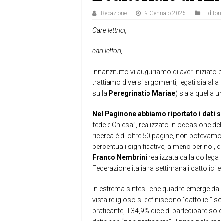
Redazione
9 Gennaio 2025
Editori
Care lettrici,
cari lettori,
innanzitutto vi auguriamo di aver iniziat
trattiamo diversi argomenti, legati sia alla 
sulla
Peregrinatio Mariae
) sia a quella u
Nel Paginone abbiamo riportato i dati s
fede e Chiesa”, realizzato in occasione d
ricerca è di oltre 50 pagine, non potevamo
percentuali significative, almeno per noi, d
Franco Nembrini
realizzata dalla collega 
Federazione italiana settimanali cattolici 
In estrema sintesi, che quadro emerge da qu
vista religioso si definiscono “cattolici” s
praticante, il 34,9% dice di partecipare sol