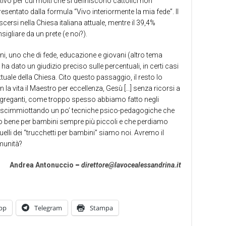
tivo per cui molti che si definiscono cattolici non
resentato dalla formula “Vivo interiormente la mia fede”. Il
cersi nella Chiesa italiana attuale, mentre il 39,4%
igliare da un prete (e noi?).
i, uno che di fede, educazione e giovani (altro tema
 ha dato un giudizio preciso sulle percentuali, in certi casi
tuale della Chiesa. Cito questo passaggio, il resto lo
n la vita il Maestro per eccellenza, Gesù […] senza ricorsi a
ggreganti, come troppo spesso abbiamo fatto negli
ane, scimmiottando un po’ tecniche psico-pedagogiche che
o bene per bambini sempre più piccoli e che perdiamo
li dei “trucchetti per bambini” siamo noi
.
Avremo il
munità?
Andrea Antonuccio
–
direttore@lavocealessandrina.it
pp
Telegram
Stampa