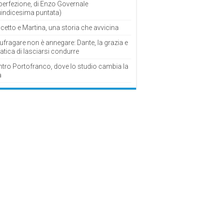
perfezione, di Enzo Governale
uindicesima puntata)
cetto e Martina, una storia che avvicina
fragare non è annegare: Dante, la grazia e
fatica di lasciarsi condurre
ntro Portofranco, dove lo studio cambia la
a