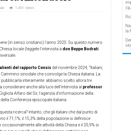
im
(q
ale
1,491 Views
Ric
Nau
la 
De
o bene (in senso cristiano) l’anno 2025. Su questo numero
vit
Chiesa locale (leggete l’intervista a
don Beppe Bodrati
niversale.
alienti del rapporto Censis
del novembre 2024, “Italiani,
el Cammino sinodale che coinvolge la Chiesa italiana. La
 pubblicarla interamente: abbiamo scelto allora tre
a considerare anche alla luce dell’intervista al
professor
Gigliola Alfaro del Sir, l’agenzia d’informazione della
e della Conferenza episcopale italiana.
esta ricerca? Intanto, che gli italiani che dal punto di
ono il 71,1%; il 15,3% della popolazione si definisce
o occasionalmente alle attività della Chiesa e il 20,9% si