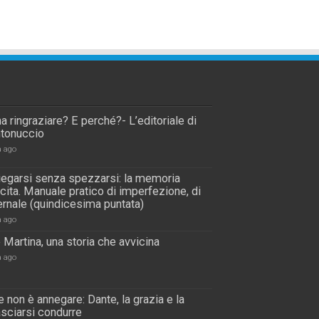
a ringraziare? E perché?- L’editoriale di
tonuccio
a ago
piegarsi senza spezzarsi: la memoria
scita. Manuale pratico di imperfezione, di
rnale (quindicesima puntata)
a ago
 Martina, una storia che avvicina
a ago
 non è annegare: Dante, la grazia e la
lasciarsi condurre