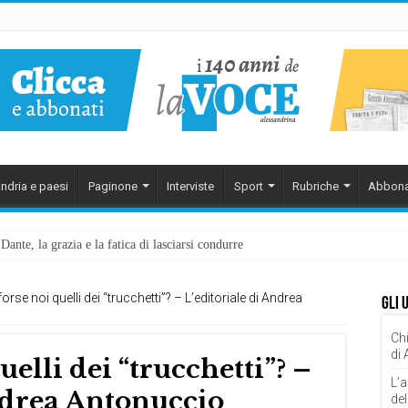
ndria e paesi
Paginone
Interviste
Sport
Rubriche
Abbona
ante, la grazia e la fatica di lasciarsi condurre
rse noi quelli dei “trucchetti”? – L’editoriale di Andrea
Gli 
Chi
di
elli dei “trucchetti”? –
L’a
Andrea Antonuccio
del