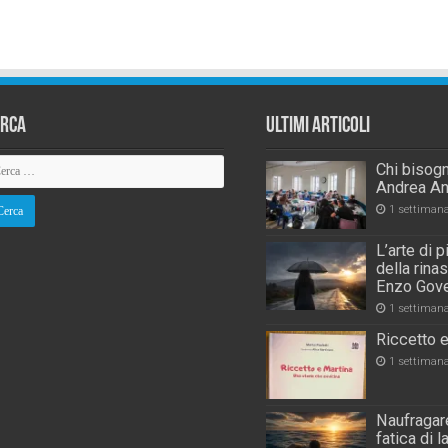
erca
Ultimi Articoli
Chi bisogn
Andrea An
1 settiman
L’arte di 
della rina
Enzo Gove
1 settiman
Riccetto e
1 settiman
Naufragare
fatica di 