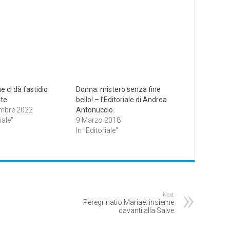
e ci dà fastidio
Donna: mistero senza fine
te
bello! – l’Editoriale di Andrea
mbre 2022
Antonuccio
iale"
9 Marzo 2018
In "Editoriale"
Next
Peregrinatio Mariae: insieme
davanti alla Salve