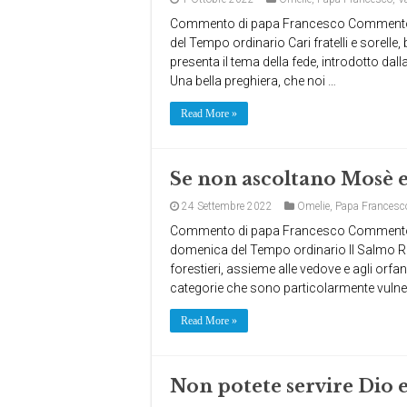
Commento di papa Francesco Commento a
del Tempo ordinario Cari fratelli e sorelle
presenta il tema della fede, introdotto dall
Una bella preghiera, che noi …
Read More »
Se non ascoltano Mosè e
24 Settembre 2022
Omelie
,
Papa Francesc
Commento di papa Francesco Commento a
domenica del Tempo ordinario Il Salmo Res
forestieri, assieme alle vedove e agli orfan
categorie che sono particolarmente vulne
Read More »
Non potete servire Dio e