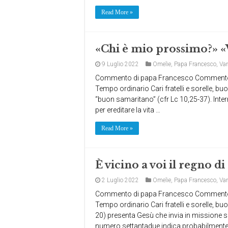
Read More »
«Chi è mio prossimo?» «V
9 Luglio 2022
Omelie
,
Papa Francesco
,
Va
Commento di papa Francesco Commento a
Tempo ordinario Cari fratelli e sorelle, bu
“buon samaritano” (cfr Lc 10,25-37). Inter
per ereditare la vita …
Read More »
È vicino a voi il regno di
2 Luglio 2022
Omelie
,
Papa Francesco
,
Va
Commento di papa Francesco Commento a
Tempo ordinario Cari fratelli e sorelle, b
20) presenta Gesù che invia in missione set
numero settantadue indica probabilmente tu