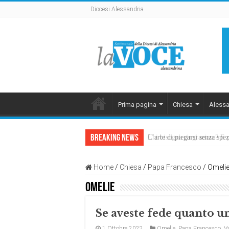
Diocesi Alessandria
Prima pagina
Chiesa
Alessa
Breaking News
L’arte di piegarsi senza sp
Home
/
Chiesa
/
Papa Francesco
/
Omelie
Omelie
Se aveste fede quanto u
1 Ottobre 2022
Omelie
,
Papa Francesco
,
V