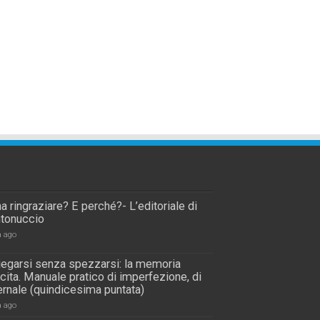
a ringraziare? E perché?- L’editoriale di
tonuccio
a ago
piegarsi senza spezzarsi: la memoria
scita. Manuale pratico di imperfezione, di
rnale (quindicesima puntata)
a ago