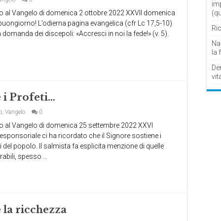
im
l Vangelo di domenica 2 ottobre 2022 XXVII domenica
(q
, buongiorno! L’odierna pagina evangelica (cfr Lc 17,5-10)
Ric
a domanda dei discepoli: «Accresci in noi la fede!» (v. 5).
Nau
la 
De
vit
 i Profeti…
o
,
Vangelo
0
l Vangelo di domenica 25 settembre 2022 XXVI
ponsoriale ci ha ricordato che il Signore sostiene i
i del popolo. Il salmista fa esplicita menzione di quelle
rabili, spesso …
 la ricchezza