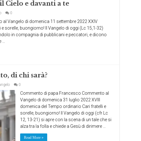
l Cielo e davanti a te
o
0
l Vangelo di domenica 11 settembre 2022 XXIV
 e sorelle, buongiorno! Il Vangelo di oggi (Lc 15,1-32)
endolo in compagnia di pubblicani e peccatori, e dicono
e …
o, di chi sarà?
angelo
0
Commento di papa Francesco Commento al
Vangelo di domenica 31 luglio 2022 XVIII
domenica del Tempo ordinario Cari fratelli e
sorelle, buongiorno! Il Vangelo di oggi (cfr Lc
12, 13-21) si apre con la scena di un tale che si
alza tra la folla e chiede a Gesù di dirimere …
Read More »