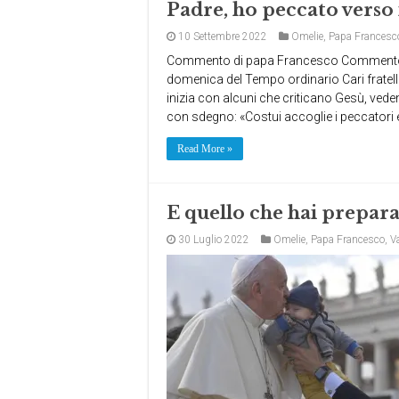
Padre, ho peccato verso i
10 Settembre 2022
Omelie
,
Papa Francesc
Commento di papa Francesco Commento a
domenica del Tempo ordinario Cari fratelli
inizia con alcuni che criticano Gesù, ved
con sdegno: «Costui accoglie i peccatori 
Read More »
E quello che hai preparat
30 Luglio 2022
Omelie
,
Papa Francesco
,
V