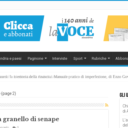
ndria e paesi
Paginone
Interviste
Sport
Rubriche
Abbona
ezzarsi: la memoria della rinascita. Manuale pratico di imperfezione, di Enzo G
 (page 2)
Gli 
Chi
di
n granello di senape
L’a
del
angelo
0