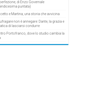
perfezione, di Enzo Governale
uindicesima puntata)
cetto e Martina, una storia che avvicina
fragare non è annegare: Dante, la grazia e
fatica di lasciarsi condurre
ntro Portofranco, dove lo studio cambia la
a