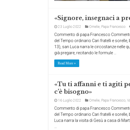
«Signore, insegnaci a p
23 Luglio 2022
Omelie
,
Papa Francesco
Commento di papa Francesco Commento a
del Tempo ordinario Cari fratelli e sorelle
13), san Luca narra le circostanze nelle qu
già pregare, recitando le formule …
Read More »
«Tu ti affanni e ti agiti
c’è bisogno»
16 Luglio 2022
Omelie
,
Papa Francesco
,
V
Commento di papa Francesco Commento a
del Tempo ordinario Cari fratelli e sorell
Luca narra la visita di Gesù a casa di Marta
…