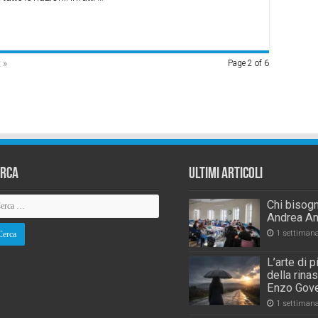
 »
Page 2 of 6
erca
Ultimi Articoli
Chi bisogn
Andrea An
1 settiman
L’arte di 
della rina
Enzo Gove
1 settiman