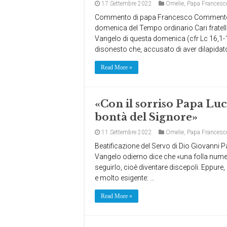
17 Settembre 2022
Omelie
,
Papa Francesc
Commento di papa Francesco Commento 
domenica del Tempo ordinario Cari fratell
Vangelo di questa domenica (cfr Lc 16,1
disonesto che, accusato di aver dilapidato
Read More »
«Con il sorriso Papa Luci
bontà del Signore»
11 Settembre 2022
Omelie
,
Papa Francesc
Beatificazione del Servo di Dio Giovanni
Vangelo odierno dice che «una folla numer
seguirlo, cioè diventare discepoli. Eppure
e molto esigente: …
Read More »