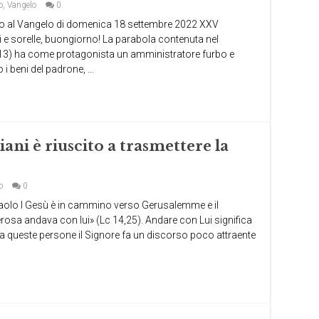
o
,
Vangelo
0
al Vangelo di domenica 18 settembre 2022 XXV
i e sorelle, buongiorno! La parabola contenuta nel
-13) ha come protagonista un amministratore furbo e
 i beni del padrone, …
ani è riuscito a trasmettere la
o
0
 Paolo I Gesù è in cammino verso Gerusalemme e il
osa andava con lui» (Lc 14,25). Andare con Lui significa
, a queste persone il Signore fa un discorso poco attraente