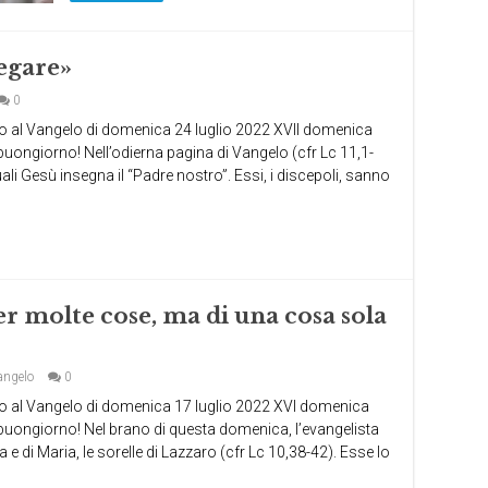
regare»
0
l Vangelo di domenica 24 luglio 2022 XVII domenica
, buongiorno! Nell’odierna pagina di Vangelo (cfr Lc 11,1-
ali Gesù insegna il “Padre nostro”. Essi, i discepoli, sanno
 per molte cose, ma di una cosa sola
angelo
0
l Vangelo di domenica 17 luglio 2022 XVI domenica
e, buongiorno! Nel brano di questa domenica, l’evangelista
 e di Maria, le sorelle di Lazzaro (cfr Lc 10,38-42). Esse lo