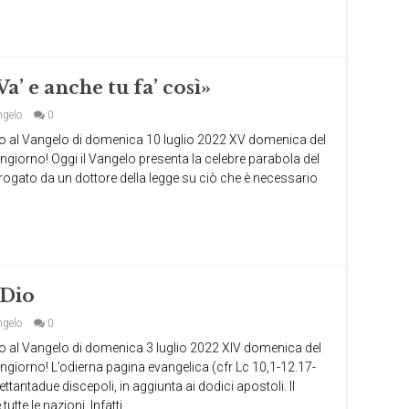
a’ e anche tu fa’ così»
ngelo
0
l Vangelo di domenica 10 luglio 2022 XV domenica del
ongiorno! Oggi il Vangelo presenta la celebre parabola del
rogato da un dottore della legge su ciò che è necessario
 Dio
ngelo
0
l Vangelo di domenica 3 luglio 2022 XIV domenica del
uongiorno! L’odierna pagina evangelica (cfr Lc 10,1-12.17-
tantadue discepoli, in aggiunta ai dodici apostoli. Il
tte le nazioni. Infatti …