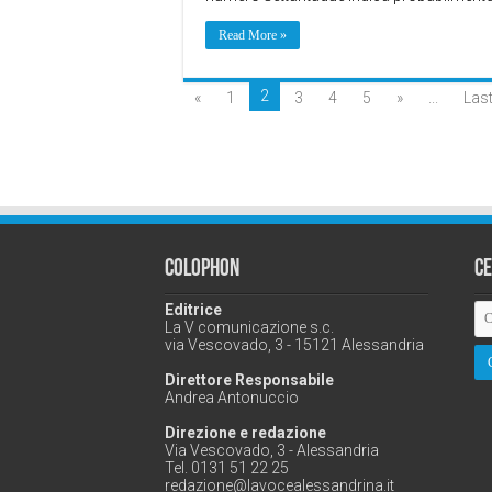
Read More »
2
«
1
3
4
5
»
...
Last
Colophon
C
Editrice
La V comunicazione s.c.
via Vescovado, 3 - 15121 Alessandria
Direttore Responsabile
Andrea Antonuccio
Direzione e redazione
Via Vescovado, 3 - Alessandria
Tel. 0131 51 22 25
redazione@lavocealessandrina.it