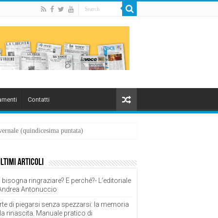
menti
Contatti
overnale (quindicesima puntata)
ultimi articoli
 bisogna ringraziare? E perché?- L’editoriale
 Andrea Antonuccio
rte di piegarsi senza spezzarsi: la memoria
la rinascita. Manuale pratico di