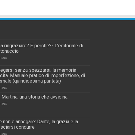
a ringraziare? E perché?- L’editoriale di
tonuccio
a ago
piegarsi senza spezzarsi: la memoria
scita. Manuale pratico di imperfezione, di
rnale (quindicesima puntata)
a ago
 Martina, una storia che avvicina
a ago
 non è annegare: Dante, la grazia e la
lasciarsi condurre
a ago