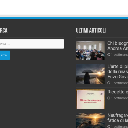
erca
Ultimi Articoli
Chi bisogn
Andrea An
1 settiman
L’arte di 
della rina
Enzo Gove
1 settiman
Riccetto e
1 settiman
Naufragare
fatica di 
1 settiman