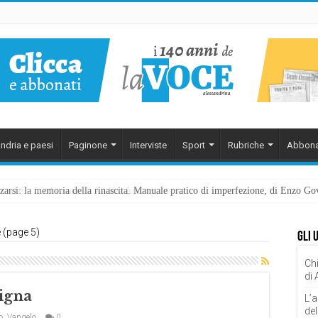
ndria e paesi
Paginone
Interviste
Sport
Rubriche
Abbona
ezzarsi: la memoria della rinascita. Manuale pratico di imperfezione, di Enzo G
 (page 5)
Gli 
Chi
di
vigna
L’a
del
o
,
Vangelo
0