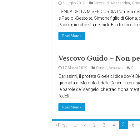
5 Luglio 2019
Diocesi di Alessandria
,
Omel
TENDA DELLA MISERICORDIA L’omelia del Ve
e Paolo «Beato te, Simone figlio di Giona, p
Padre mio che sta nei cieli. E io ti dico: Tu 
Read More »
Vescovo Guido – Non pec
17 Marzo 2019
Omelie
,
Vescovo
0
Carissimi, il profeta Gioele ci dice dov’è 
giornata di Mercoledì delle Ceneri, in cui 
le parole del Vangelo, che tradizionalment
fedeli …
Read More »
5
« First
...
«
2
3
4
6