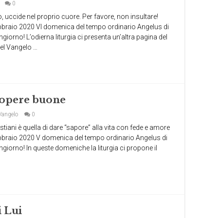
0
, uccide nel proprio cuore. Per favore, non insultare!
raio 2020 VI domenica del tempo ordinario Angelus di
giorno! L’odierna liturgia ci presenta un’altra pagina del
el Vangelo …
 opere buone
Vangelo
0
iani è quella di dare “sapore” alla vita con fede e amore
braio 2020 V domenica del tempo ordinario Angelus di
ngiorno! In queste domeniche la liturgia ci propone il
i Lui