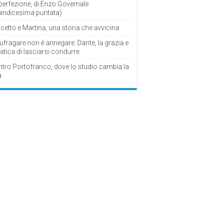
perfezione, di Enzo Governale
uindicesima puntata)
cetto e Martina, una storia che avvicina
fragare non è annegare: Dante, la grazia e
fatica di lasciarsi condurre
ntro Portofranco, dove lo studio cambia la
a