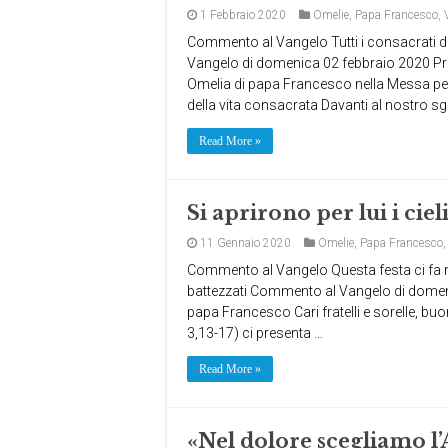
1 Febbraio 2020
Omelie
,
Papa Francesco
,
Commento al Vangelo Tutti i consacrati
Vangelo di domenica 02 febbraio 2020 Pr
Omelia di papa Francesco nella Messa per 
della vita consacrata Davanti al nostro s
Read More »
Si aprirono per lui i ciel
11 Gennaio 2020
Omelie
,
Papa Francesco
Commento al Vangelo Questa festa ci fa ris
battezzati Commento al Vangelo di domen
papa Francesco Cari fratelli e sorelle, buo
3,13-17) ci presenta …
Read More »
«Nel dolore scegliamo 