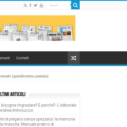
menti
Contatti
overnale (quindicesima puntata)
ultimi articoli
 bisogna ringraziare? E perché?- L’editoriale
 Andrea Antonuccio
rte di piegarsi senza spezzarsi: la memoria
la rinascita. Manuale pratico di