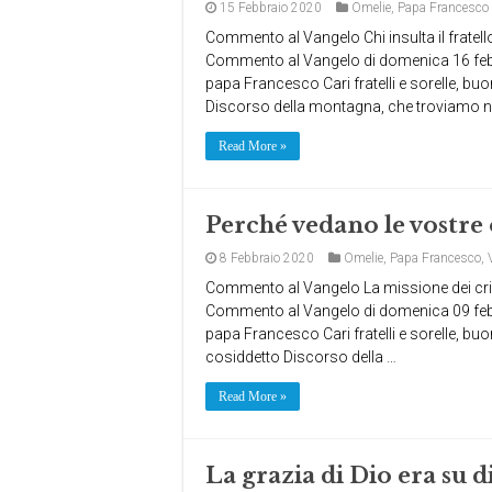
15 Febbraio 2020
Omelie
,
Papa Francesco
Commento al Vangelo Chi insulta il fratello
Commento al Vangelo di domenica 16 febb
papa Francesco Cari fratelli e sorelle, buon
Discorso della montagna, che troviamo n
Read More »
Perché vedano le vostre
8 Febbraio 2020
Omelie
,
Papa Francesco
,
Commento al Vangelo La missione dei crist
Commento al Vangelo di domenica 09 feb
papa Francesco Cari fratelli e sorelle, buo
cosiddetto Discorso della …
Read More »
La grazia di Dio era su d