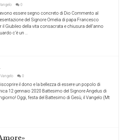
Vangelo
0
 devono essere segno concreto di Dio Commento al
esentazione del Signore Omelia di papa Francesco
il Giubileo della vita consacrata e chiusura dell’anno
guardo c’è un …
i
,
Vangelo
0
coprire il dono e la bellezza di essere un popolo di
ica 12 gennaio 2020 Battesimo del Signore Angelus di
ngiorno! Oggi, festa del Battesimo di Gesù, il Vangelo (Mt
l’Amore»