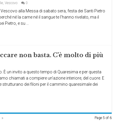
ie
,
Vescovo
0
scovo alla Messa di sabato sera, festa dei Santi Pietro
erché né la carne né il sangue te l’hanno rivelato, ma il
sei Pietro, e su …
care non basta. C’è molto di più
Dio. È un invito a questo tempo di Quaresima e per questa
siamo chiamati a compiere un’azione interiore, del cuore. E
e strutturano dei filoni per il cammino quaresimale dei
»
Page 5 of 6