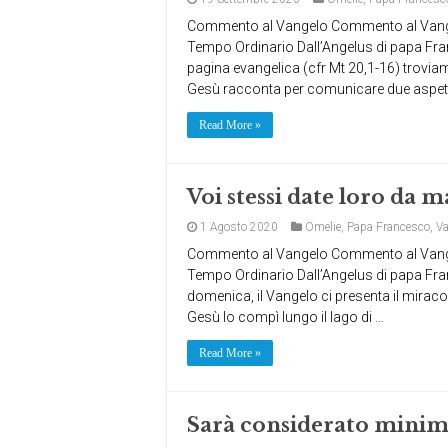
Commento al Vangelo Commento al Vange
Tempo Ordinario Dall’Angelus di papa Franc
pagina evangelica (cfr Mt 20,1-16) troviam
Gesù racconta per comunicare due aspetti
Read More »
Voi stessi date loro da 
1 Agosto 2020
Omelie
,
Papa Francesco
,
Va
Commento al Vangelo Commento al Vange
Tempo Ordinario Dall’Angelus di papa Franc
domenica, il Vangelo ci presenta il miracol
Gesù lo compì lungo il lago di …
Read More »
Sarà considerato minim