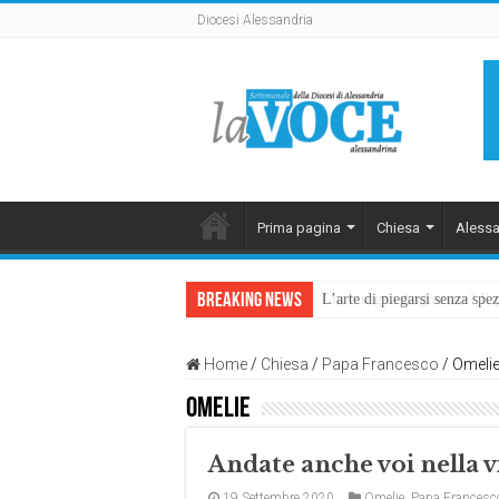
Diocesi Alessandria
Prima pagina
Chiesa
Alessa
Breaking News
L’arte di piegarsi senza sp
Home
/
Chiesa
/
Papa Francesco
/
Omelie
Omelie
Andate anche voi nella 
19 Settembre 2020
Omelie
,
Papa Francesc