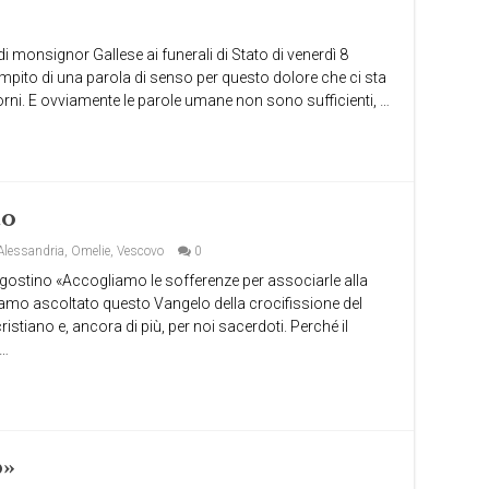
 di monsignor Gallese ai funerali di Stato di venerdì 8
mpito di una parola di senso per questo dolore che ci sta
rni. E ovviamente le parole umane non sono sufficienti, …
to
 Alessandria
,
Omelie
,
Vescovo
0
Agostino «Accogliamo le sofferenze per associarle alla
iamo ascoltato questo Vangelo della crocifissione del
istiano e, ancora di più, per noi sacerdoti. Perché il
 …
o»