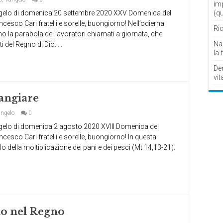
im
lo di domenica 20 settembre 2020 XXV Domenica del
(q
esco Cari fratelli e sorelle, buongiorno! Nell’odierna
Ric
o la parabola dei lavoratori chiamati a giornata, che
Nau
 del Regno di Dio: …
la 
De
vit
mangiare
ngelo
0
lo di domenica 2 agosto 2020 XVIII Domenica del
esco Cari fratelli e sorelle, buongiorno! In questa
o della moltiplicazione dei pani e dei pesci (Mt 14,13-21).
o nel Regno