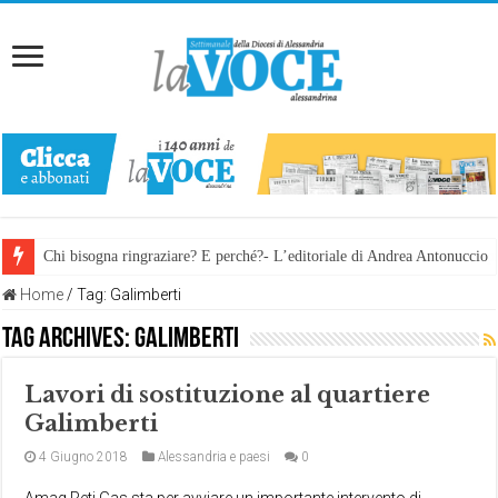
Chi bisogna ringraziare? E perché?- L’editoriale di Andrea Antonuccio
L’arte di piegarsi senza spezzarsi: la memoria della rinascita. Manuale
Home
/
Tag:
Galimberti
Tag Archives:
Galimberti
Lavori di sostituzione al quartiere
Galimberti
4 Giugno 2018
Alessandria e paesi
0
Amag Reti Gas sta per avviare un importante intervento di