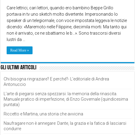
Care lettrici, cari lettori, quando ero bambino Beppe Grillo
portava in tv uno sketch molto divertente. Impersonando lo
speaker di un telegiornale, con voce impostata leggeva le notizie
dicendo: «Maremoto nelle Filippine, diecimila morti. Ma tanto qui
non è arrivato, ce ne sbattiamo le b…». Sono trascorsi diversi
lustri da …
Read More »
Gli ultimi articoli
Chi bisogna ringraziare? E perché?- L’editoriale di Andrea
Antonuccio
L’arte di piegarsi senza spezzarsi: la memoria della rinascita.
Manuale pratico di imperfezione, di Enzo Governale (quindicesima
puntata)
Riccetto e Martina, una storia che avvicina
Naufragare non è annegare: Dante, la grazia e la fatica di lasciarsi
condurre