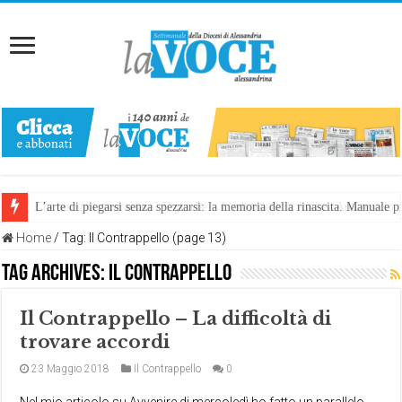
L’arte di piegarsi senza spezzarsi: la memoria della rinascita. Manuale
Home
/
Tag:
Il Contrappello
(page 13)
Tag Archives:
Il Contrappello
Il Contrappello – La difficoltà di
trovare accordi
23 Maggio 2018
Il Contrappello
0
Nel mio articolo su Avvenire di mercoledì ho fatto un parallelo