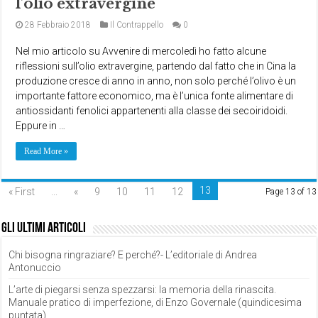
l’olio extravergine
28 Febbraio 2018
Il Contrappello
0
Nel mio articolo su Avvenire di mercoledì ho fatto alcune
riflessioni sull’olio extravergine, partendo dal fatto che in Cina la
produzione cresce di anno in anno, non solo perché l’olivo è un
importante fattore economico, ma è l’unica fonte alimentare di
antiossidanti fenolici appartenenti alla classe dei secoiridoidi.
Eppure in …
Read More »
13
« First
...
«
9
10
11
12
Page 13 of 13
Gli ultimi articoli
Chi bisogna ringraziare? E perché?- L’editoriale di Andrea
Antonuccio
L’arte di piegarsi senza spezzarsi: la memoria della rinascita.
Manuale pratico di imperfezione, di Enzo Governale (quindicesima
puntata)