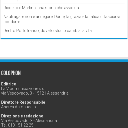
Riccetto e Martina, una storia che avvicina
Naufragare non è annegare: Dante, la grazia e la fatica di lasciarsi
condurre
Dentro Portofranco, dove lo studio cambia la vita
Colophon
Editrice
La V comunicazione s.c.
via Vescovado, 3 - 15121 Alessandria
Direttore Responsabile
Andrea Antonuccio
Direzione e redazione
Via Vescovado, 3 - Alessandria
Tel. 0131 51 22 25