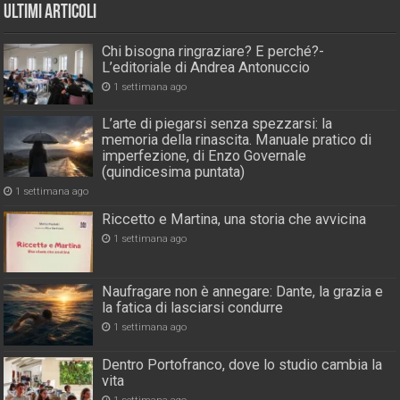
Ultimi Articoli
Chi bisogna ringraziare? E perché?-
L’editoriale di Andrea Antonuccio
1 settimana ago
L’arte di piegarsi senza spezzarsi: la
memoria della rinascita. Manuale pratico di
imperfezione, di Enzo Governale
(quindicesima puntata)
1 settimana ago
Riccetto e Martina, una storia che avvicina
1 settimana ago
Naufragare non è annegare: Dante, la grazia e
la fatica di lasciarsi condurre
1 settimana ago
Dentro Portofranco, dove lo studio cambia la
vita