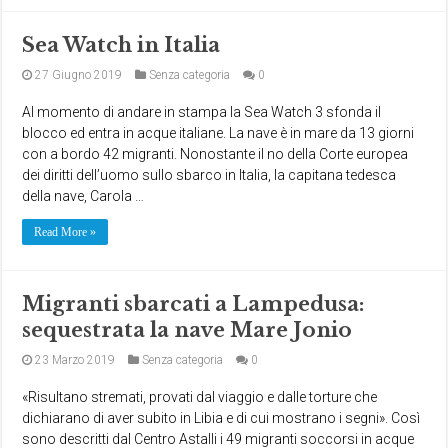
Sea Watch in Italia
27 Giugno 2019
Senza categoria
0
Al momento di andare in stampa la Sea Watch 3 sfonda il
blocco ed entra in acque italiane. La nave è in mare da 13 giorni
con a bordo 42 migranti. Nonostante il no della Corte europea
dei diritti dell’uomo sullo sbarco in Italia, la capitana tedesca
della nave, Carola …
Read More »
Migranti sbarcati a Lampedusa:
sequestrata la nave Mare Jonio
23 Marzo 2019
Senza categoria
0
«Risultano stremati, provati dal viaggio e dalle torture che
dichiarano di aver subito in Libia e di cui mostrano i segni». Così
sono descritti dal Centro Astalli i 49 migranti soccorsi in acque