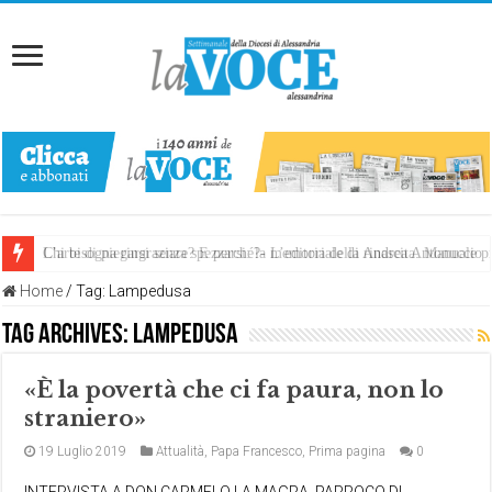
Chi bisogna ringraziare? E perché?- L’editoriale di Andrea Antonuccio
L’arte di piegarsi senza spezzarsi: la memoria della rinascita. Manuale
Home
/
Tag:
Lampedusa
Tag Archives:
Lampedusa
«È la povertà che ci fa paura, non lo
straniero»
19 Luglio 2019
Attualità
,
Papa Francesco
,
Prima pagina
0
INTERVISTA A DON CARMELO LA MAGRA, PARROCO DI