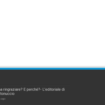
a ringraziare? E perché?- L’editoriale di
tonuccio
a ago