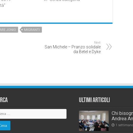
ità"
ARE JONIO
MIGRANTI
Next
San Michele – Pranzo solidale
da Betel e Dyke
erca
Ultimi Articoli
Chi bisogn
Andrea An
1 settiman