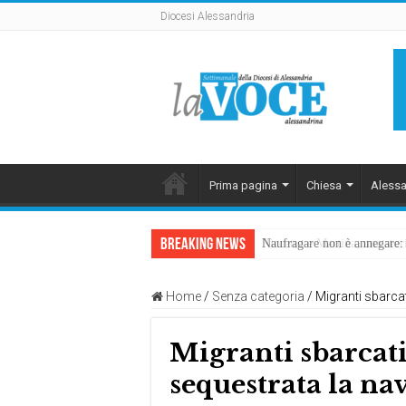
Diocesi Alessandria
Prima pagina
Chiesa
Alessa
Breaking News
Naufragare non è annegare: D
Home
/
Senza categoria
/
Migranti sbarca
Migranti sbarcat
sequestrata la na