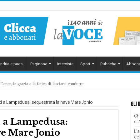
ndria e paesi
Paginone
Interviste
Sport
Rubriche
Abbona
ante, la grazia e la fatica di lasciarsi condurre
ti a Lampedusa: sequestrata la nave Mare Jonio
Gli 
Chi
i a Lampedusa:
di
ve Mare Jonio
L’a
del