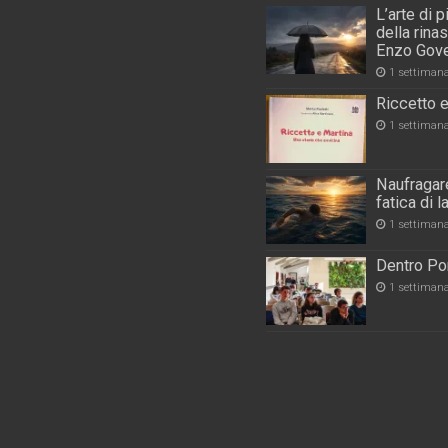
L’arte di 
della rina
Enzo Gove
1 settiman
Riccetto e
1 settiman
Naufragare
fatica di 
1 settiman
Dentro Por
1 settiman