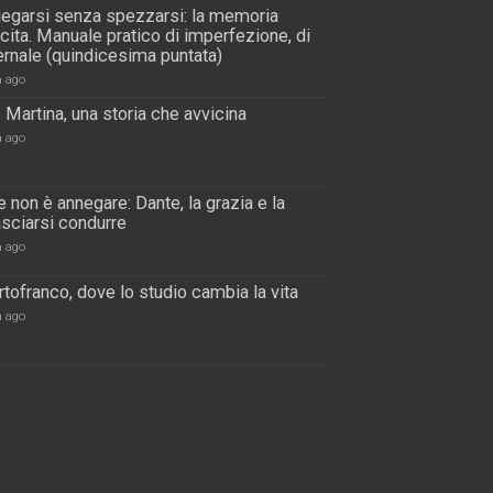
piegarsi senza spezzarsi: la memoria
scita. Manuale pratico di imperfezione, di
rnale (quindicesima puntata)
a ago
 Martina, una storia che avvicina
a ago
 non è annegare: Dante, la grazia e la
lasciarsi condurre
a ago
tofranco, dove lo studio cambia la vita
a ago