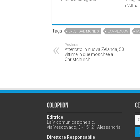
In "Attual
Tags
BREVI DAL MONDO
LAMPEDUSA
M
Previous
Attentato in nuova Zelanda, 50
vittime in due moschee a
Christchurch
Colophon
C
Editrice
La V comunicazione s.c.
via Vescovado, 3 - 15121 Alessandria
Direttore Responsabile