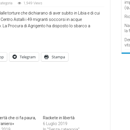
im
ategoria
1,949 Views
(q
alle torture che dichiarano di aver subito in Libia e di cui
Ric
 Centro Astalli i 49 migranti soccorsi in acque
Nau
io. La Procura di Agrigento ha disposto lo sbarco a
la 
De
vit
pp
Telegram
Stampa
ertà che ci fa paura,
Rackete in libertà
raniero»
6 Luglio 2019
o 2019
In "Senza categoria"