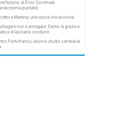
perfezione, di Enzo Governale
uindicesima puntata)
cetto e Martina, una storia che avvicina
fragare non è annegare: Dante, la grazia e
fatica di lasciarsi condurre
ntro Portofranco, dove lo studio cambia la
a