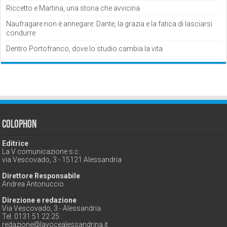
Riccetto e Martina, una storia che avvicina
Naufragare non è annegare: Dante, la grazia e la fatica di lasciarsi
condurre
Dentro Portofranco, dove lo studio cambia la vita
Colophon
Editrice
La V comunicazione s.c.
via Vescovado, 3 - 15121 Alessandria
Direttore Responsabile
Andrea Antonuccio
Direzione e redazione
Via Vescovado, 3 - Alessandria
Tel. 0131 51 22 25
redazione@lavocealessandrina.it