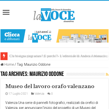
Chi bisogna ringraziare? E perché?- L’editoriale di Andrea Antonuccio
L’arte di piegarsi senza spezzarsi: la memoria della rinascita. Manuale
Home
/
Tag:
Maurizio Oddone
Tag Archives:
Maurizio Oddone
Museo del lavoro orafo valenzano
17 Luglio 2021
Valenza
0
Valenza Una serie di pannelli fotografici, realizzati da orefici di
Valenza, per annunciare l’inizio del progetto di un Museo del