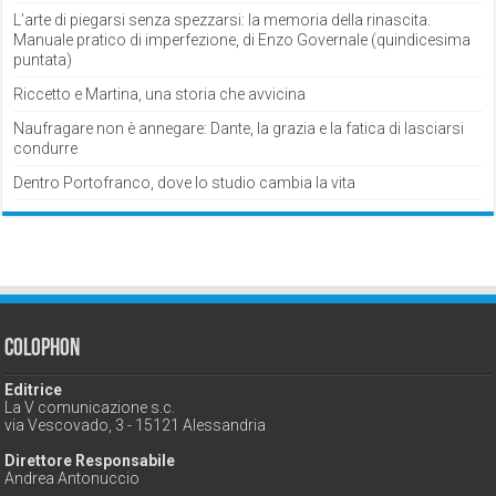
L’arte di piegarsi senza spezzarsi: la memoria della rinascita.
Manuale pratico di imperfezione, di Enzo Governale (quindicesima
puntata)
Riccetto e Martina, una storia che avvicina
Naufragare non è annegare: Dante, la grazia e la fatica di lasciarsi
condurre
Dentro Portofranco, dove lo studio cambia la vita
Colophon
Editrice
La V comunicazione s.c.
via Vescovado, 3 - 15121 Alessandria
Direttore Responsabile
Andrea Antonuccio