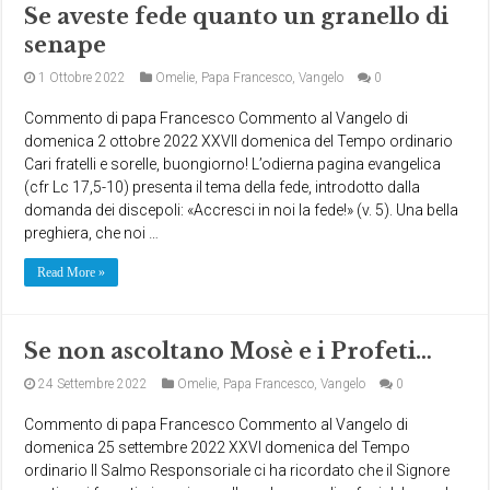
Se aveste fede quanto un granello di
senape
1 Ottobre 2022
Omelie
,
Papa Francesco
,
Vangelo
0
Commento di papa Francesco Commento al Vangelo di
domenica 2 ottobre 2022 XXVII domenica del Tempo ordinario
Cari fratelli e sorelle, buongiorno! L’odierna pagina evangelica
(cfr Lc 17,5-10) presenta il tema della fede, introdotto dalla
domanda dei discepoli: «Accresci in noi la fede!» (v. 5). Una bella
preghiera, che noi …
Read More »
Se non ascoltano Mosè e i Profeti…
24 Settembre 2022
Omelie
,
Papa Francesco
,
Vangelo
0
Commento di papa Francesco Commento al Vangelo di
domenica 25 settembre 2022 XXVI domenica del Tempo
ordinario Il Salmo Responsoriale ci ha ricordato che il Signore