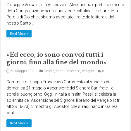
Giuseppe Versaldi, già Vescovo di Alessandria e prefetto emerito
della Congregazione per l’educazione cattolica Le letture della
Parola di Dio che abbiamo ascoltato, tratte dalla liturgia del
nostro Santo …
Read More »
«Ed ecco, io sono con voi tutti i
giorni, fino alla fine del mondo»
20 Maggio 2023
Omelie
,
Papa Francesco
,
Vangelo
0
Commento di papa Francesco Commento al Vangelo di
domenica 21 maggio Ascensione del Signore Cari fratelli e
sorelle, buongiorno! Oggi, in Italia e in altri Paesi, si celebra la
solennità dell’Ascensione del Signore. Il brano del Vangelo (cfr
Mt 28,16-20) ci mostra gli Apostoli che si radunano in Galilea,
«sul …
Read More »