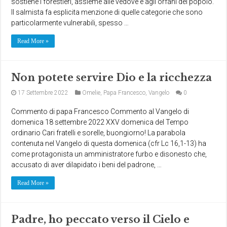
sostiene i forestieri, assieme alle vedove e agli orfani del popolo.
Il salmista fa esplicita menzione di quelle categorie che sono
particolarmente vulnerabili, spesso …
Read More »
Non potete servire Dio e la ricchezza
17 Settembre 2022
Omelie
,
Papa Francesco
,
Vangelo
0
Commento di papa Francesco Commento al Vangelo di
domenica 18 settembre 2022 XXV domenica del Tempo
ordinario Cari fratelli e sorelle, buongiorno! La parabola
contenuta nel Vangelo di questa domenica (cfr Lc 16,1-13) ha
come protagonista un amministratore furbo e disonesto che,
accusato di aver dilapidato i beni del padrone, …
Read More »
Padre, ho peccato verso il Cielo e