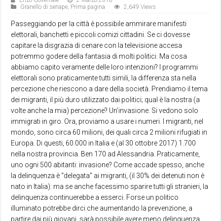
Enzo Governale
2 Marzo 2018
Granello di senape
,
Prima pagina
2,649 Views
Passeggiando per la città è possibile ammirare manifesti
elettorali, banchetti e piccoli comizi cittadini. Se ci dovesse
capitare la disgrazia di cenare con la televisione accesa
potremmo godere della fantasia di molti politici. Ma cosa
abbiamo capito veramente delle loro intenzioni? I programmi
elettorali sono praticamente tutti simili, la differenza sta nella
percezione che riescono a dare della società. Prendiamo il tema
dei migranti, il più duro utilizzato dai politici; qual è la nostra (a
volte anche la mia) percezione? Un’invasione. Si vedono solo
immigrati in giro. Ora, proviamo a usare i numeri. I migranti, nel
mondo, sono circa 60 milioni, dei quali circa 2 milioni rifugiati in
Europa. Di questi, 60.000 in Italia e (al 30 ottobre 2017) 1.700
nella nostra provincia. Ben 170 ad Alessandria. Praticamente,
uno ogni 500 abitanti: invasione? Come accade spesso, anche
la delinquenza è “delegata” ai migranti, (il 30% dei detenuti non è
nato in Italia): ma se anche facessimo sparire tutti gli stranieri, la
delinquenza continuerebbe a esserci. Forse un politico
illuminato potrebbe dirci che aumentando la prevenzione, a
partire dai più giovani, sarà possibile avere meno delinquenza.