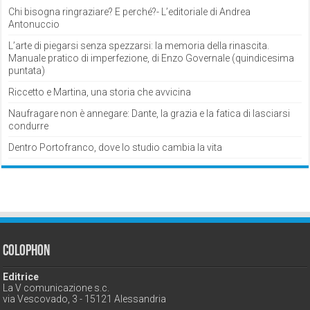
Chi bisogna ringraziare? E perché?- L’editoriale di Andrea
Antonuccio
L’arte di piegarsi senza spezzarsi: la memoria della rinascita.
Manuale pratico di imperfezione, di Enzo Governale (quindicesima
puntata)
Riccetto e Martina, una storia che avvicina
Naufragare non è annegare: Dante, la grazia e la fatica di lasciarsi
condurre
Dentro Portofranco, dove lo studio cambia la vita
Colophon
Editrice
La V comunicazione s.c.
via Vescovado, 3 - 15121 Alessandria