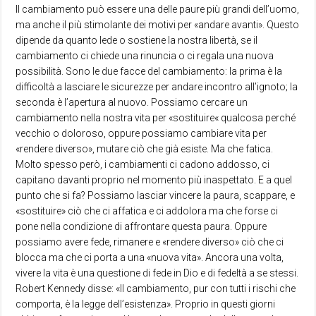
Il cambiamento può essere una delle paure più grandi dell’uomo,
ma anche il più stimolante dei motivi per «andare avanti». Questo
dipende da quanto lede o sostiene la nostra libertà, se il
cambiamento ci chiede una rinuncia o ci regala una nuova
possibilità. Sono le due facce del cambiamento: la prima è la
difficoltà a lasciare le sicurezze per andare incontro all’ignoto; la
seconda è l’apertura al nuovo. Possiamo cercare un
cambiamento nella nostra vita per «sostituire« qualcosa perché
vecchio o doloroso, oppure possiamo cambiare vita per
«rendere diverso», mutare ciò che già esiste. Ma che fatica.
Molto spesso però, i cambiamenti ci cadono addosso, ci
capitano davanti proprio nel momento più inaspettato. E a quel
punto che si fa? Possiamo lasciar vincere la paura, scappare, e
«sostituire» ciò che ci affatica e ci addolora ma che forse ci
pone nella condizione di affrontare questa paura. Oppure
possiamo avere fede, rimanere e «rendere diverso» ciò che ci
blocca ma che ci porta a una «nuova vita». Ancora una volta,
vivere la vita è una questione di fede in Dio e di fedeltà a se stessi.
Robert Kennedy disse: «Il cambiamento, pur con tutti i rischi che
comporta, è la legge dell’esistenza». Proprio in questi giorni