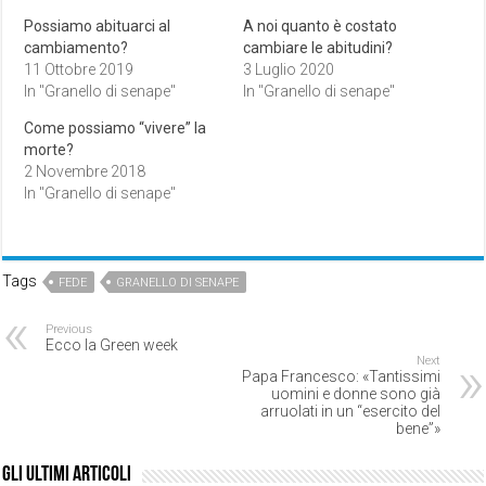
Possiamo abituarci al
A noi quanto è costato
cambiamento?
cambiare le abitudini?
11 Ottobre 2019
3 Luglio 2020
In "Granello di senape"
In "Granello di senape"
Come possiamo “vivere” la
morte?
2 Novembre 2018
In "Granello di senape"
Tags
FEDE
GRANELLO DI SENAPE
Previous
Ecco la Green week
Next
Papa Francesco: «Tantissimi
uomini e donne sono già
arruolati in un “esercito del
bene”»
Gli ultimi articoli