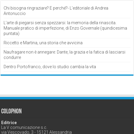
Chi bisogna ringraziare? E perché?- L’editoriale di Andrea
Antonuccio
L’arte di piegarsi senza spezzarsi: la memoria della rinascita.
Manuale pratico di imperfezione, di Enzo Governale (quindicesima
puntata)
Riccetto e Martina, una storia che avvicina
Naufragare non è annegare: Dante, la grazia e la fatica di lasciarsi
condurre
Dentro Portofranco, dove lo studio cambia la vita
Colophon
Editrice
La V comunicazione s.c.
via Vescovado, 3 - 15121 Alessandria