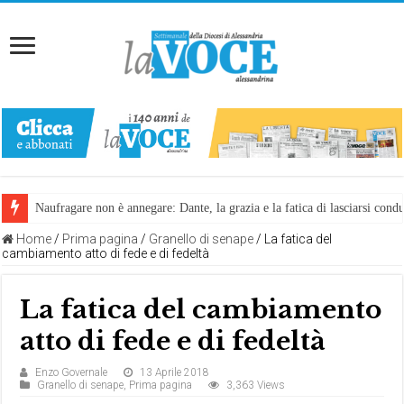
Naufragare non è annegare: Dante, la grazia e la fatica di lasciarsi cond
Home
/
Prima pagina
/
Granello di senape
/
La fatica del
cambiamento atto di fede e di fedeltà
La fatica del cambiamento
atto di fede e di fedeltà
Enzo Governale
13 Aprile 2018
Granello di senape
,
Prima pagina
3,363 Views